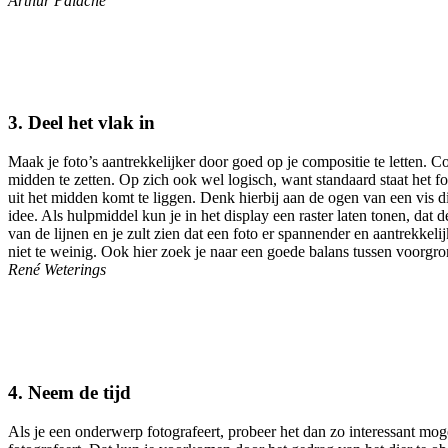
Arthur Palache
3.
Deel het vlak in
Maak je foto’s aantrekkelijker door goed op je compositie te letten. 
midden te zetten. Op zich ook wel logisch, want standaard staat het 
uit het midden komt te liggen. Denk hierbij aan de ogen van een vis di
idee. Als hulpmiddel kun je in het display een raster laten tonen, da
van de lijnen en je zult zien dat een foto er spannender en aantrekkeli
niet te weinig. Ook hier zoek je naar een goede balans tussen voorgron
René Weterings
4. Neem de tijd
Als je een onderwerp fotografeert, probeer het dan zo interessant mo