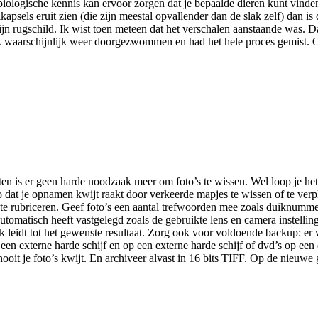
re biologische kennis kan ervoor zorgen dat je bepaalde dieren kunt vind
apsels eruit zien (die zijn meestal opvallender dan de slak zelf) dan i
n zijn rugschild. Ik wist toen meteen dat het verschalen aanstaande was
ik waarschijnlijk weer doorgezwommen en had het hele proces gemist. O
 is er geen harde noodzaak meer om foto’s te wissen. Wel loop je het r
t je opnamen kwijt raakt door verkeerde mapjes te wissen of te verplaat
 te rubriceren. Geef foto’s een aantal trefwoorden mee zoals duiknumme
utomatisch heeft vastgelegd zoals de gebruikte lens en camera instelling
k leidt tot het gewenste resultaat. Zorg ook voor voldoende backup: er w
 een externe harde schijf en op een externe harde schijf of dvd’s op een
nooit je foto’s kwijt. En archiveer alvast in 16 bits TIFF. Op de nieuwe 