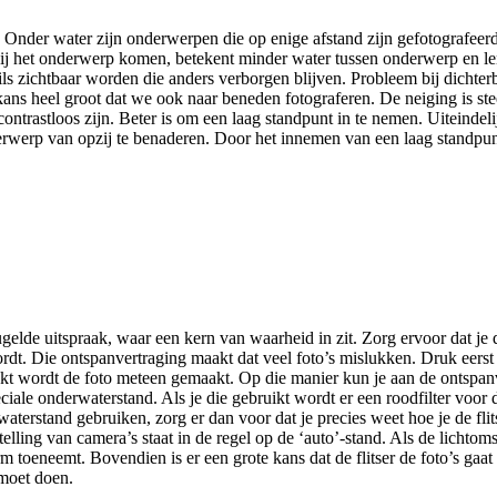
n. Onder water zijn onderwerpen die op enige afstand zijn gefotografeer
 bij het onderwerp komen, betekent minder water tussen onderwerp en len
ls zichtbaar worden die anders verborgen blijven. Probleem bij dichter
 heel groot dat we ook naar beneden fotograferen. De neiging is steed
contrastloos zijn. Beter is om een laag standpunt in te nemen. Uiteindelij
erwerp van opzij te benaderen. Door het innemen van een laag standpunt 
ugelde uitspraak, waar een kern van waarheid in zit. Zorg ervoor dat j
dt. Die ontspanvertraging maakt dat veel foto’s mislukken. Druk eers
drukt wordt de foto meteen gemaakt. Op die manier kun je aan de ontspan
le onderwaterstand. Als je die gebruikt wordt er een roodfilter voor de
terstand gebruiken, zorg er dan voor dat je precies weet hoe je de flit
stelling van camera’s staat in de regel op de ‘auto’-stand. Als de licht
m toeneemt. Bovendien is er een grote kans dat de flitser de foto’s ga
 moet doen.