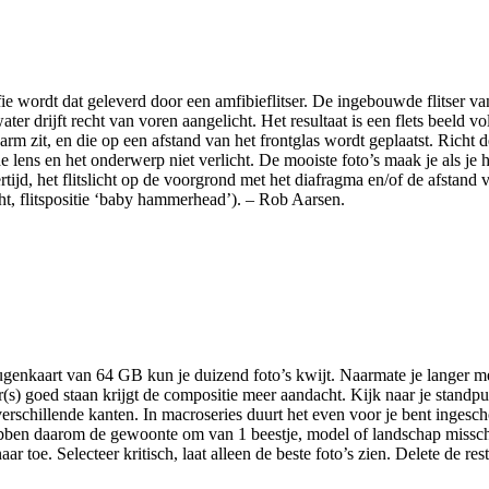
fie wordt dat geleverd door een amfibieflitser. De ingebouwde flitser v
 water drijft recht van voren aangelicht. Het resultaat is een flets beeld
rm zit, en die op een afstand van het frontglas wordt geplaatst. Richt de
e lens en het onderwerp niet verlicht. De mooiste foto’s maak je als je 
rtijd, het flitslicht op de voorgrond met het diafragma en/of de afstand 
cht, flitspositie ‘baby hammerhead’). – Rob Aarsen.
eugenkaart van 64 GB kun je duizend foto’s kwijt. Naarmate je langer m
er(s) goed staan krijgt de compositie meer aandacht. Kijk naar je stand
rschillende kanten. In macroseries duurt het even voor je bent ingescho
ben daarom de gewoonte om van 1 beestje, model of landschap misschien
ar toe. Selecteer kritisch, laat alleen de beste foto’s zien. Delete de rest