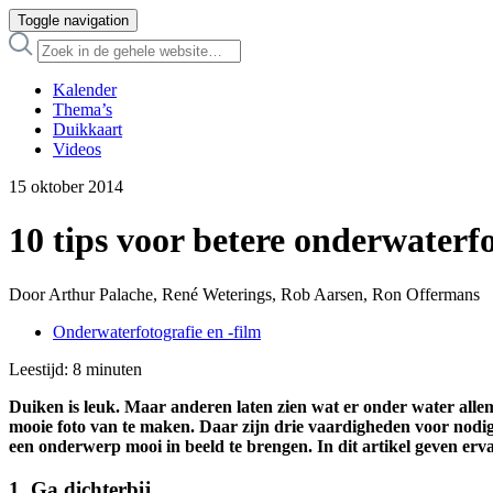
Toggle navigation
Kalender
Thema’s
Duikkaart
Videos
15 oktober 2014
10 tips voor betere onderwaterfo
Door Arthur Palache, René Weterings, Rob Aarsen, Ron Offermans
Onderwaterfotografie en -film
Leestijd:
8
minuten
Duiken is leuk. Maar anderen laten zien wat er onder water allem
mooie foto van te maken. Daar zijn drie vaardigheden voor nodig: 
een onderwerp mooi in beeld te brengen. In dit artikel geven ervar
1.
Ga dichterbij