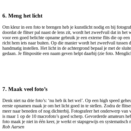
6. Meng het licht
Om kleur in een foto te brengen heb je kunstlicht nodig en bij fotogra
doordat de flitser pal naast de lens zit, wordt het zweefvuil dat in het
voor een goed belichte opname gebruik je een externe flits die op een a
richt hem iets naar buiten. Op die manier wordt het zweefvuil tussen d
handmatig instellen. Het licht in de achtergrond bepaal je met de sluite
gedaan. Je flitspositie een naam geven helpt daarbij (zie foto. Mengli
7. Maak veel foto’s
Denk niet na drie foto’s: ‘nu heb ik het wel’. Op een high speed geh
eerste opnamen maak je om het licht goed in te stellen. Zodra de flits
meer naar beneden of nog dichterbij. Fotografeer het onderwerp van ve
is maar 1 op de 10 macrofoto’s goed scherp. Gevorderde amateurs heb
foto maak je niet in één keer, je werkt er stapsgewijs en systematisch na
Rob Aarsen