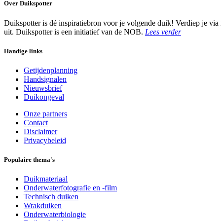
Over Duikspotter
Duikspotter is dé inspiratiebron voor je volgende duik! Verdiep je via
uit. Duikspotter is een initiatief van de NOB.
Lees verder
Handige links
Getijdenplanning
Handsignalen
Nieuwsbrief
Duikongeval
Onze partners
Contact
Disclaimer
Privacybeleid
Populaire thema's
Duikmateriaal
Onderwaterfotografie en -film
Technisch duiken
Wrakduiken
Onderwaterbiologie