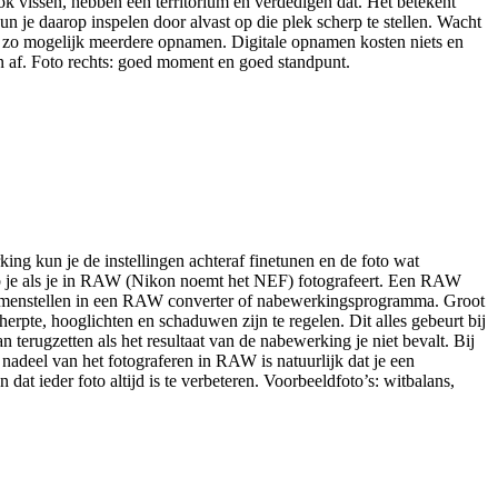
ok vissen, hebben een territorium en verdedigen dat. Het betekent
n je daarop inspelen door alvast op die plek scherp te stellen. Wacht
aak zo mogelijk meerdere opnamen. Digitale opnamen kosten niets en
n af. Foto rechts: goed moment en goed standpunt.
ng kun je de instellingen achteraf finetunen en de foto wat
heb je als je in RAW (Nikon noemt het NEF) fotografeert. Een RAW
oto samenstellen in een RAW converter of nabewerkingsprogramma. Groot
cherpte, hooglichten en schaduwen zijn te regelen. Dit alles gebeurt bij
an terugzetten als het resultaat van de nabewerking je niet bevalt. Bij
 nadeel van het fotograferen in RAW is natuurlijk dat je een
t ieder foto altijd is te verbeteren. Voorbeeldfoto’s: witbalans,