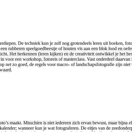
verdiepen. De techniek kun je zelf nog grotendeels leren uit boeken, f
 een rubberen speelgoedbeestje of houten vis aan een blok lood en oef
ht. Het herkennen (leren kijken) en de creativiteit ontwikkel je het be
je in voor een workshop, fotoreis of masterclass. Vast onderdeel daarva
 net zo goed, de regels voor macro- of landschapsfotografie zijn nie
 waard.
oto’s maakt. Misschien is niet iedereen zich ervan bewust, maar bijna e
kalender; wanneer kun je wat fotograferen. De eitjes van de zeedonderpad