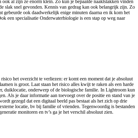
en ook al zijn ze enorm klein. Zo kun je bepaalde naaktslakken vinden
s de slak snel gevonden. Kennis van gedrag kan ook belangrijk zijn. Zo
. Dat gebeurde ook daadwerkelijk enige minuten daarna en ik kom het
ok een specialisatie Onderwaterbiologie is een stap op weg naar
isico het overzicht te verliezen: er komt een moment dat je absoluut
sen is groot. Laat staan het risico alles kwijt te raken als een harde
r, duiklocatie, onderwerp of de biologische familie. In Lightroom kun
en. Als je daar informatie aan toevoegt over de positie en stand van je
ordt gezegd dat een digitaal beeld pas bestaat als het zich op drie
 externe locatie, bv bij familie of vrienden. Tegenwoordig is bestanden
generatie monitoren en tv’s ga je het verschil absoluut zien.