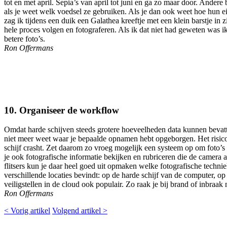
tot en met april. Sepia’s van april tot juni en ga zo maar door. Ande
als je weet welk voedsel ze gebruiken. Als je dan ook weet hoe hun eik
zag ik tijdens een duik een Galathea kreeftje met een klein barstje i
hele proces volgen en fotograferen. Als ik dat niet had geweten was 
betere foto’s.
Ron Offermans
10.
Organiseer de workflow
Omdat harde schijven steeds grotere hoeveelheden data kunnen bevatten
niet meer weet waar je bepaalde opnamen hebt opgeborgen. Het risico da
schijf crasht. Zet daarom zo vroeg mogelijk een systeem op om foto’s
je ook fotografische informatie bekijken en rubriceren die de camera a
flitsers kun je daar heel goed uit opmaken welke fotografische technie
verschillende locaties bevindt: op de harde schijf van de computer, op
veiligstellen in de cloud ook populair. Zo raak je bij brand of inbraak 
Ron Offermans
< Vorig artikel
Volgend artikel >