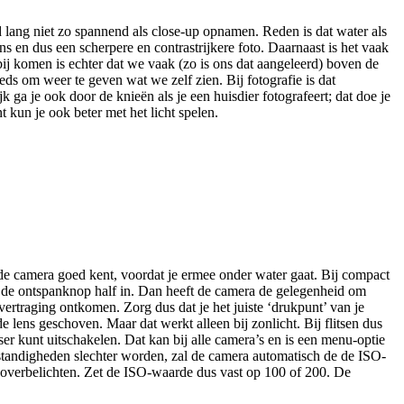
d lang niet zo spannend als close-up opnamen. Reden is dat water als
s en dus een scherpere en contrastrijkere foto. Daarnaast is het vaak
bij komen is echter dat we vaak (zo is ons dat aangeleerd) boven de
s om weer te geven wat we zelf zien. Bij fotografie is dat
k ga je ook door de knieën als je een huisdier fotografeert; dat doe je
kun je ook beter met het licht spelen.
e de camera goed kent, voordat je ermee onder water gaat. Bij compact
t de ontspanknop half in. Dan heeft de camera de gelegenheid om
vertraging ontkomen. Zorg dus dat je het juiste ‘drukpunt’ van je
 lens geschoven. Maar dat werkt alleen bij zonlicht. Bij flitsen dus
ser kunt uitschakelen. Dat kan bij alle camera’s en is een menu-optie
omstandigheden slechter worden, zal de camera automatisch de de ISO-
at overbelichten. Zet de ISO-waarde dus vast op 100 of 200. De