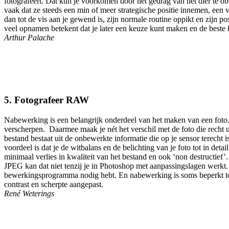
fotografeert. Dat kun je voorkomen door het gedrag van het dier te ob
vaak dat ze steeds een min of meer strategische positie innemen, een 
dan tot de vis aan je gewend is, zijn normale routine oppikt en zijn
veel opnamen betekent dat je later een keuze kunt maken en de beste
Arthur Palache
5.
Fotografeer RAW
Nabewerking is een belangrijk onderdeel van het maken van een foto. 
verscherpen. Daarmee maak je nét het verschil met de foto die recht
bestand bestaat uit de onbewerkte informatie die op je sensor terech
voordeel is dat je de witbalans en de belichting van je foto tot in deta
minimaal verlies in kwaliteit van het bestand en ook ‘non destructief’. 
JPEG kan dat niet tenzij je in Photoshop met aanpassingslagen werkt. E
bewerkingsprogramma nodig hebt. En nabewerking is soms beperkt toeges
contrast en scherpte aangepast.
René Weterings