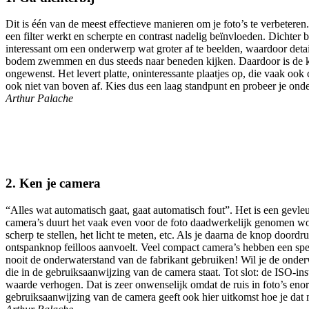
Dit is één van de meest effectieve manieren om je foto’s te verbetere
een filter werkt en scherpte en contrast nadelig beïnvloeden. Dichter
interessant om een onderwerp wat groter af te beelden, waardoor detai
bodem zwemmen en dus steeds naar beneden kijken. Daardoor is de kans
ongewenst. Het levert platte, oninteressante plaatjes op, die vaak ook 
ook niet van boven af. Kies dus een laag standpunt en probeer je ond
Arthur Palache
2. Ken je camera
“Alles wat automatisch gaat, gaat automatisch fout”. Het is een gevle
camera’s duurt het vaak even voor de foto daadwerkelijk genomen wor
scherp te stellen, het licht te meten, etc. Als je daarna de knop door
ontspanknop feilloos aanvoelt. Veel compact camera’s hebben een specia
nooit de onderwaterstand van de fabrikant gebruiken! Wil je de onderwa
die in de gebruiksaanwijzing van de camera staat. Tot slot: de ISO-in
waarde verhogen. Dat is zeer onwenselijk omdat de ruis in foto’s enor
gebruiksaanwijzing van de camera geeft ook hier uitkomst hoe je dat