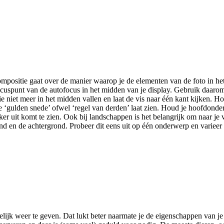
Compositie gaat over de manier waarop je de elementen van de foto in he
focuspunt van de autofocus in het midden van je display. Gebruik daarom
e niet meer in het midden vallen en laat de vis naar één kant kijken. H
t de ‘gulden snede’ ofwel ‘regel van derden’ laat zien. Houd je hoofdon
jker uit komt te zien. Ook bij landschappen is het belangrijk om naar je
d en de achtergrond. Probeer dit eens uit op één onderwerp en varieer in
gelijk weer te geven. Dat lukt beter naarmate je de eigenschappen van