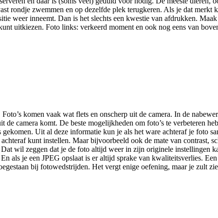
serveren en daar is (soms veel) geduld voor nodig. De meeste dieren, o
vast rondje zwemmen en op dezelfde plek terugkeren. Als je dat merkt ku
 positie weer inneemt. Dan is het slechts een kwestie van afdrukken. M
 kunt uitkiezen. Foto links: verkeerd moment en ook nog eens van bove
Foto’s komen vaak wat flets en onscherp uit de camera. In de nabewerki
 uit de camera komt. De beste mogelijkheden om foto’s te verbeteren 
t is gekomen. Uit al deze informatie kun je als het ware achteraf je f
il achteraf kunt instellen. Maar bijvoorbeeld ook de mate van contrast, s
Dat wil zeggen dat je de foto altijd weer in zijn originele instellingen k
n als je een JPEG opslaat is er altijd sprake van kwaliteitsverlies. Een
taan bij fotowedstrijden. Het vergt enige oefening, maar je zult zien da