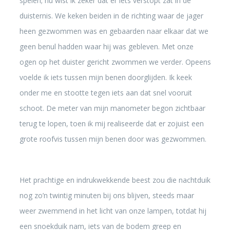
spelen; nu wist ik zeker dat er iets verstopt zat in de
duisternis. We keken beiden in de richting waar de jager
heen gezwommen was en gebaarden naar elkaar dat we
geen benul hadden waar hij was gebleven. Met onze
ogen op het duister gericht zwommen we verder. Opeens
voelde ik iets tussen mijn benen doorglijden. Ik keek
onder me en stootte tegen iets aan dat snel vooruit
schoot. De meter van mijn manometer begon zichtbaar
terug te lopen, toen ik mij realiseerde dat er zojuist een
grote roofvis tussen mijn benen door was gezwommen.
Het prachtige en indrukwekkende beest zou die nachtduik
nog zo’n twintig minuten bij ons blijven, steeds maar
weer zwemmend in het licht van onze lampen, totdat hij
een snoekduik nam, iets van de bodem greep en