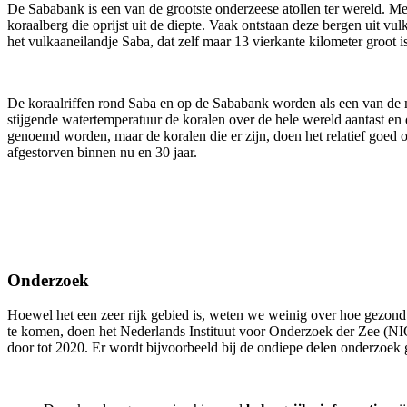
De Sababank is een van de grootste onderzeese atollen ter wereld. Met
koraalberg die oprijst uit de diepte. Vaak ontstaan deze bergen uit v
het vulkaaneilandje Saba, dat zelf maar 13 vierkante kilometer groot
De koraalriffen rond Saba en op de Sababank worden als een van de m
stijgende watertemperatuur de koralen over de hele wereld aantast en
genoemd worden, maar de koralen die er zijn, doen het relatief goed
afgestorven binnen nu en 30 jaar.
Onderzoek
Hoewel het een zeer rijk gebied is, weten we weinig over hoe gezond d
te komen, doen het Nederlands Instituut voor Onderzoek der Zee (N
door tot 2020. Er wordt bijvoorbeeld bij de ondiepe delen onderzoek g