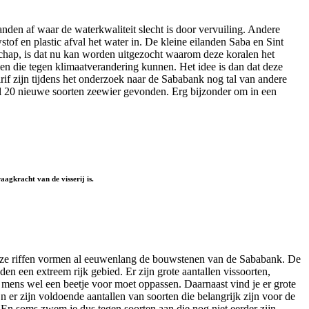
nden af waar de waterkwaliteit slecht is door vervuiling. Andere
tof en plastic afval het water in. De kleine eilanden Saba en Sint
schap, is dat nu kan worden uitgezocht waarom deze koralen het
n die tegen klimaatverandering kunnen. Het idee is dan dat deze
rif zijn tijdens het onderzoek naar de Sababank nog tal van andere
el 20 nieuwe soorten zeewier gevonden. Erg bijzonder om in een
agkracht van de visserij is.
 Deze riffen vormen al eeuwenlang de bouwstenen van de Sababank. De
en een extreem rijk gebied. Er zijn grote aantallen vissoorten,
s mens wel een beetje voor moet oppassen. Daarnaast vind je er grote
n er zijn voldoende aantallen van soorten die belangrijk zijn voor de
ft. En soms zwem je dus tegen soorten aan die nog niet eerder zijn