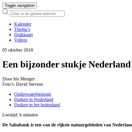
Toggle navigation
Kalender
Thema’s
Duikkaart
Videos
05 oktober 2018
Een bijzonder stukje Nederland
Door Iris Menger
Foto's: David Stevens
Onderwaterbiologie
Duiken in Nederland
Duiken in het buitenland
Leestijd:
6
minuten
De Sababank is een van de rijkste natuurgebieden van Nederland