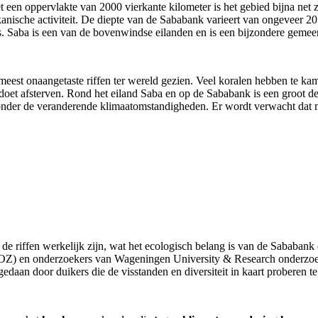
 een oppervlakte van 2000 vierkante kilometer is het gebied bijna net zo
ulkanische activiteit. De diepte van de Sababank varieert van ongeveer 
 is. Saba is een van de bovenwindse eilanden en is een bijzondere geme
eest onaangetaste riffen ter wereld gezien. Veel koralen hebben te ka
 doet afsterven. Rond het eiland Saba en op de Sababank is een groot de
 onder de veranderende klimaatomstandigheden. Er wordt verwacht dat me
e riffen werkelijk zijn, wat het ecologisch belang is van de Sababank 
IOZ) en onderzoekers van Wageningen University & Research onderzoe
edaan door duikers die de visstanden en diversiteit in kaart proberen t