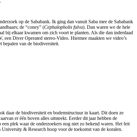
.
t onderzoek op de Sababank. Ik ging dan vanuit Saba mee de Sababank
 tandbaars; de “coney” (
Cephalopholis fulva
). Dan waren we de hele
l bij elkaar kwamen om zich voort te planten. Als die dan inderdaad
OV, een Diver Operated stereo-Video. Hiermee maakten we video’s
 bepalen van de biodiversiteit.
daar de biodiversiteit en bodemstructuur in kaart. Dit doen ze
arvan er één boven alles uitsteekt. Eerder dit jaar hebben de
 een plek waar de onderzoekers nog niet zo bekend waren. Het feit
en University & Research hoop voor de toekomst van de koralen.