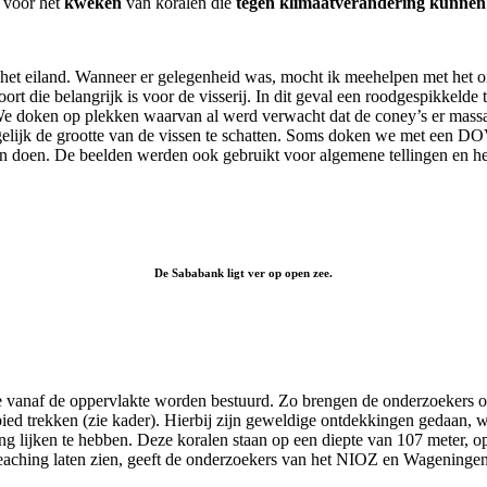
j voor het
kweken
van koralen die
tegen klimaatverandering kunnen
nd het eiland. Wanneer er gelegenheid was, mocht ik meehelpen met he
rt die belangrijk is voor de visserij. In dit geval een roodgespikkelde
e doken op plekken waarvan al werd verwacht dat de coney’s er massaa
elijk de grootte van de vissen te schatten. Soms doken we met een D
n doen. De beelden werden ook gebruikt voor algemene tellingen en het
De Sababank ligt ver op open zee.
anaf de oppervlakte worden bestuurd. Zo brengen de onderzoekers ook 
bied trekken (zie kader). Hierbij zijn geweldige ontdekkingen gedaan, wa
 lijken te hebben. Deze koralen staan op een diepte van 107 meter, op
 bleaching laten zien, geeft de onderzoekers van het NIOZ en Wagening