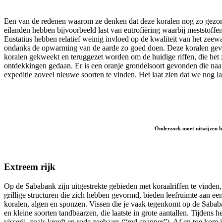
Een van de redenen waarom ze denken dat deze koralen nog zo gezond zi
eilanden hebben bijvoorbeeld last van eutrofiëring waarbij meststoffe
Eustatius hebben relatief weinig invloed op de kwaliteit van het zee
ondanks de opwarming van de aarde zo goed doen. Deze koralen geven 
koralen gekweekt en teruggezet worden om de huidige riffen, die het z
ontdekkingen gedaan. Er is een oranje grondelsoort gevonden die naa
expeditie zoveel nieuwe soorten te vinden. Het laat zien dat we nog l
Onderzoek moet uitwijzen ho
Extreem rijk
Op de Sababank zijn uitgestrekte gebieden met koraalriffen te vinde
grillige structuren die zich hebben gevormd, bieden leefruimte aan een
koralen, algen en sponzen. Vissen die je vaak tegenkomt op de Sababan
en kleine soorten tandbaarzen, die laatste in grote aantallen. Tijdens
visserij, zoals kreeft en rode zeebaars (“red snapper”). Af en toe kom 