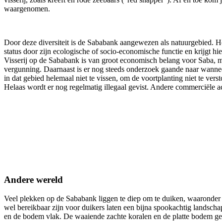
waargenomen.
Door deze diversiteit is de Sababank aangewezen als natuurgebied. Het
status door zijn ecologische of socio-economische functie en krijgt h
Visserij op de Sababank is van groot economisch belang voor Saba, m
vergunning. Daarnaast is er nog steeds onderzoek gaande naar wannee
in dat gebied helemaal niet te vissen, om de voortplanting niet te ver
Helaas wordt er nog regelmatig illegaal gevist. Andere commerciële a
Andere wereld
Veel plekken op de Sababank liggen te diep om te duiken, waaronder 
wel bereikbaar zijn voor duikers laten een bijna spookachtig landschap
en de bodem vlak. De waaiende zachte koralen en de platte bodem geven