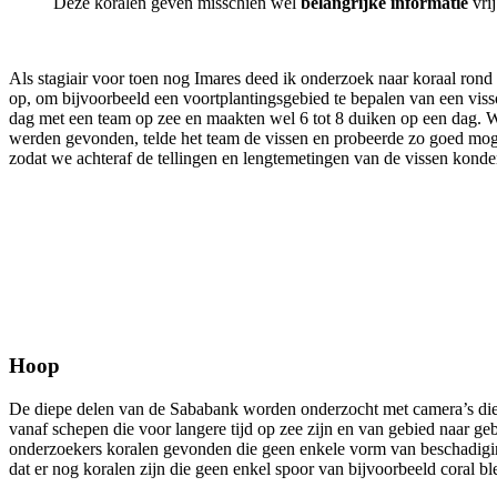
Deze koralen geven misschien wel
belangrijke informatie
vri
Als stagiair voor toen nog Imares deed ik onderzoek naar koraal ro
op, om bijvoorbeeld een voortplantingsgebied te bepalen van een vissoo
dag met een team op zee en maakten wel 6 tot 8 duiken op een dag. W
werden gevonden, telde het team de vissen en probeerde zo goed mog
zodat we achteraf de tellingen en lengtemetingen van de vissen konde
Hoop
De diepe delen van de Sababank worden onderzocht met camera’s die v
vanaf schepen die voor langere tijd op zee zijn en van gebied naar ge
onderzoekers koralen gevonden die geen enkele vorm van beschadiging
dat er nog koralen zijn die geen enkel spoor van bijvoorbeeld coral