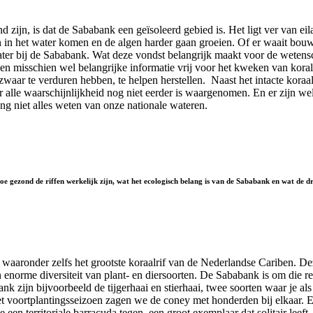
jn, is dat de Sababank een geïsoleerd gebied is. Het ligt ver van eila
n in het water komen en de algen harder gaan groeien. Of er waait bouws
water bij de Sababank. Wat deze vondst belangrijk maakt voor de weten
misschien wel belangrijke informatie vrij voor het kweken van korale
waar te verduren hebben, te helpen herstellen. Naast het intacte koraal
r alle waarschijnlijkheid nog niet eerder is waargenomen. En er zijn w
ang niet alles weten van onze nationale wateren.
e gezond de riffen werkelijk zijn, wat het ecologisch belang is van de Sababank en wat de dra
n, waaronder zelfs het grootste koraalrif van de Nederlandse Cariben.
 enorme diversiteit van plant- en diersoorten. De Sababank is om die red
k zijn bijvoorbeeld de tijgerhaai en stierhaai, twee soorten waar je al
 het voortplantingsseizoen zagen we de coney met honderden bij elkaar. E
je een territoriale barracuda tegen, een groot exemplaar dat solitair lee