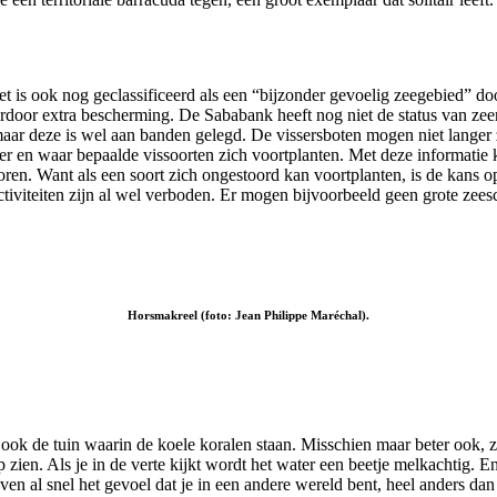
 is ook nog geclassificeerd als een “bijzonder gevoelig zeegebied” doo
ierdoor extra bescherming. De Sababank heeft nog niet de status van zee
aar deze is wel aan banden gelegd. De vissersboten mogen niet langer 
r en waar bepaalde vissoorten zich voortplanten. Met deze informatie 
storen. Want als een soort zich ongestoord kan voortplanten, is de kans
ctiviteiten zijn al wel verboden. Er mogen bijvoorbeeld geen grote zee
Horsmakreel (foto: Jean Philippe Maréchal).
ook de tuin waarin de koele koralen staan. Misschien maar beter ook, 
 zien. Als je in de verte kijkt wordt het water een beetje melkachtig. En
 al snel het gevoel dat je in een andere wereld bent, heel anders dan 