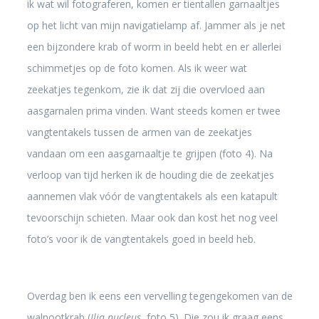
ik wat wil fotograferen, komen er tientallen garnaaltjes
op het licht van mijn navigatielamp af. Jammer als je net
een bijzondere krab of worm in beeld hebt en er allerlei
schimmetjes op de foto komen. Als ik weer wat
zeekatjes tegenkom, zie ik dat zij die overvloed aan
aasgarnalen prima vinden. Want steeds komen er twee
vangtentakels tussen de armen van de zeekatjes
vandaan om een aasgarnaaltje te grijpen (foto 4). Na
verloop van tijd herken ik de houding die de zeekatjes
aannemen vlak vóór de vangtentakels als een katapult
tevoorschijn schieten. Maar ook dan kost het nog veel
foto’s voor ik de vangtentakels goed in beeld heb.
Overdag ben ik eens een vervelling tegengekomen van de
walnootkrab (
Ilia nucleus
, foto 5). Die zou ik graag eens