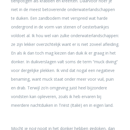
tienpotigen als krabben en kreeften. Daarvoor hoef je
niet in de meest betoverende onderwaterlandschappen
te duiken. Een zandbodem met verspreid wat harde
ondergrond in de vorm van stenen of oesterbankjes
voldoet al. Ik hou wel van zulke onderwaterlandschappen:
ze zijn lekker overzichtelijk want er is niet zoveel afleiding.
En als ik dan toch mag kiezen dan duik ik er graag in het
donker. In duikverslagen valt soms de term “muck diving”
voor dergelijke plekken. Ik vind dat nogal een negatieve
benaming, want muck staat onder meer voor vuil, puin
en drab. Terwijl zo’n omgeving juist heel bijzondere
vondsten kan opleveren, zoals ik heb ervaren bij
meerdere nachtduiken in Triëst (Italië) en in eigen land.
Mocht je nog nooit in het donker hebben gedoken, dan