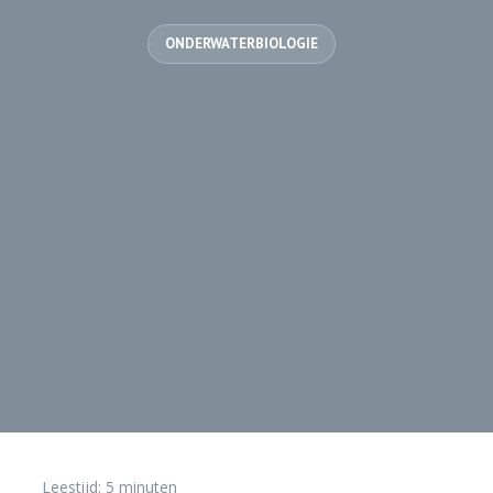
ONDERWATERBIOLOGIE
Leestijd:
5
minuten