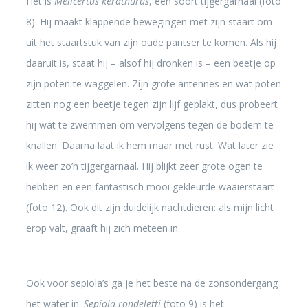
Het is
Melicertus kerathurus
, een soort tijgergarnaal (foto
8). Hij maakt klappende bewegingen met zijn staart om
uit het staartstuk van zijn oude pantser te komen. Als hij
daaruit is, staat hij – alsof hij dronken is – een beetje op
zijn poten te waggelen. Zijn grote antennes en wat poten
zitten nog een beetje tegen zijn lijf geplakt, dus probeert
hij wat te zwemmen om vervolgens tegen de bodem te
knallen. Daarna laat ik hem maar met rust. Wat later zie
ik weer zo’n tijgergarnaal. Hij blijkt zeer grote ogen te
hebben en een fantastisch mooi gekleurde waaierstaart
(foto 12). Ook dit zijn duidelijk nachtdieren: als mijn licht
erop valt, graaft hij zich meteen in.
Ook voor sepiola’s ga je het beste na de zonsondergang
het water in.
Sepiola rondeletti
(foto 9) is het