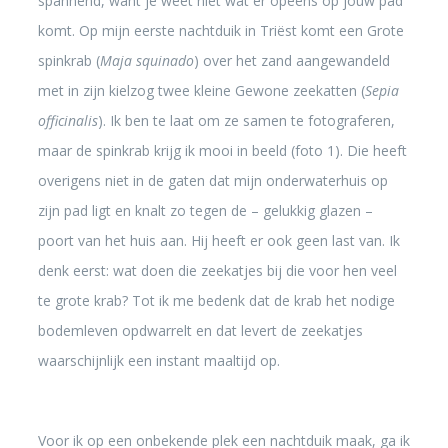
spannend, want je weet niet wat er opeens op jouw pad
komt. Op mijn eerste nachtduik in Triëst komt een Grote
spinkrab (
Maja squinado
) over het zand aangewandeld
met in zijn kielzog twee kleine Gewone zeekatten (
Sepia
officinalis
). Ik ben te laat om ze samen te fotograferen,
maar de spinkrab krijg ik mooi in beeld (foto 1). Die heeft
overigens niet in de gaten dat mijn onderwaterhuis op
zijn pad ligt en knalt zo tegen de – gelukkig glazen –
poort van het huis aan. Hij heeft er ook geen last van. Ik
denk eerst: wat doen die zeekatjes bij die voor hen veel
te grote krab? Tot ik me bedenk dat de krab het nodige
bodemleven opdwarrelt en dat levert de zeekatjes
waarschijnlijk een instant maaltijd op.
Voor ik op een onbekende plek een nachtduik maak, ga ik