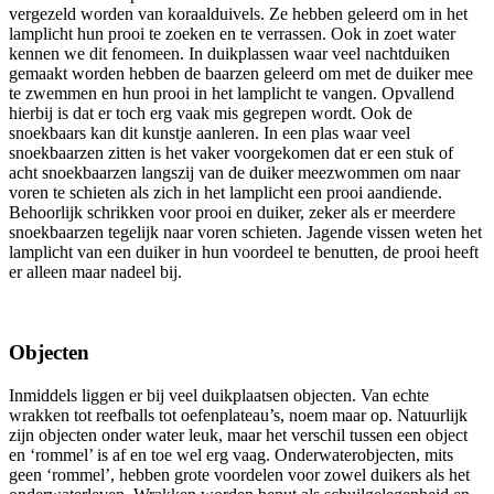
vergezeld worden van koraalduivels. Ze hebben geleerd om in het
lamplicht hun prooi te zoeken en te verrassen. Ook in zoet water
kennen we dit fenomeen. In duikplassen waar veel nachtduiken
gemaakt worden hebben de baarzen geleerd om met de duiker mee
te zwemmen en hun prooi in het lamplicht te vangen. Opvallend
hierbij is dat er toch erg vaak mis gegrepen wordt. Ook de
snoekbaars kan dit kunstje aanleren. In een plas waar veel
snoekbaarzen zitten is het vaker voorgekomen dat er een stuk of
acht snoekbaarzen langszij van de duiker meezwommen om naar
voren te schieten als zich in het lamplicht een prooi aandiende.
Behoorlijk schrikken voor prooi en duiker, zeker als er meerdere
snoekbaarzen tegelijk naar voren schieten. Jagende vissen weten het
lamplicht van een duiker in hun voordeel te benutten, de prooi heeft
er alleen maar nadeel bij.
Objecten
Inmiddels liggen er bij veel duikplaatsen objecten. Van echte
wrakken tot reefballs tot oefenplateau’s, noem maar op. Natuurlijk
zijn objecten onder water leuk, maar het verschil tussen een object
en ‘rommel’ is af en toe wel erg vaag. Onderwaterobjecten, mits
geen ‘rommel’, hebben grote voordelen voor zowel duikers als het