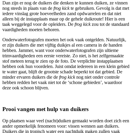
Dan zijn er nog de duikers die denken te kunnen duiken, ze vinnen
nog steeds in plaats van de
frog kick
te gebruiken. Gevolg is dat met
iedere vinslag grote hoeveelheden zand opdwarrelen en dat niet
alleen bij de instapplaats maar op de gehele duikroute! Hier is een
taak weggelegd voor de opleiders. De
frog kick
zou tot de standaard
vaardigheden moeten behoren.
Onderwaterfotografen moeten het ook vaak ontgelden. Natuurlijk,
er zijn duikers die met vijftig duikjes al een camera in de handen
hebben. Jammer, want voor onderwaterfotografen zijn ultieme
trimvaardigheden een eerste vereiste. Zo niet, is het zelfgemaakte
stof meteen terug te zien op de foto. De verplichte instapplaatsen
hebben ook hun voordelen. Juist omdat iedereen in een klein gebied
te water gaat, blijft de grootste schade beperkt tot dat gebied. De
minder ervaren duikers die de
frog kick
nog niet onder controle
hebben redden het vaak niet tot de ‘schone gebieden’, waardoor
deze ook schoon blijven.
Prooi vangen met hulp van duikers
Op plaatsen waar veel (nacht)duiken gemaakt worden doet zich een
ander opmerkelijk fenomeen voor: vissen wennen aan duikers.
Duikers die in tropisch water een nachtduik maken zullen vaak