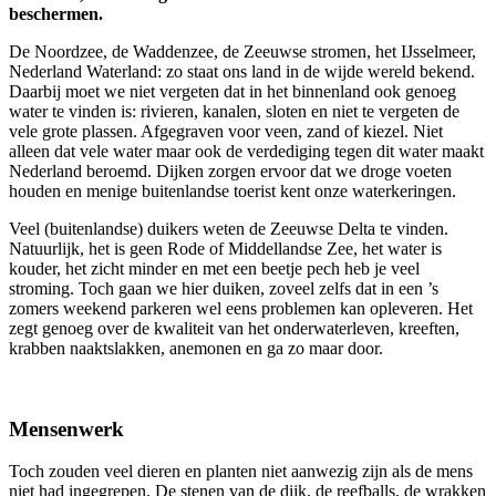
beschermen.
De Noordzee, de Waddenzee, de Zeeuwse stromen, het IJsselmeer,
Nederland Waterland: zo staat ons land in de wijde wereld bekend.
Daarbij moet we niet vergeten dat in het binnenland ook genoeg
water te vinden is: rivieren, kanalen, sloten en niet te vergeten de
vele grote plassen. Afgegraven voor veen, zand of kiezel. Niet
alleen dat vele water maar ook de verdediging tegen dit water maakt
Nederland beroemd. Dijken zorgen ervoor dat we droge voeten
houden en menige buitenlandse toerist kent onze waterkeringen.
Veel (buitenlandse) duikers weten de Zeeuwse Delta te vinden.
Natuurlijk, het is geen Rode of Middellandse Zee, het water is
kouder, het zicht minder en met een beetje pech heb je veel
stroming. Toch gaan we hier duiken, zoveel zelfs dat in een ’s
zomers weekend parkeren wel eens problemen kan opleveren. Het
zegt genoeg over de kwaliteit van het onderwaterleven, kreeften,
krabben naaktslakken, anemonen en ga zo maar door.
Mensenwerk
Toch zouden veel dieren en planten niet aanwezig zijn als de mens
niet had ingegrepen. De stenen van de dijk, de reefballs, de wrakken