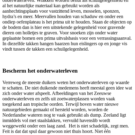
onderwaterleven. Wrakken worden benut als schuilgelegenheid en
al het natuurlijke materiaal kan gebruikt worden als
aanhechtingsplaats voor vastzittend leven, mosselen, sponzen,
hydra’s en meer. Meervallen houden van schaduw en onder een
ondiep oefenplateau is het prima uit te houden. Staan de objecten op
de bodem dan is hier een uitstekende gelegenheid voor gravende
dieren om holletjes te graven. Voor snoeken zijn onder water
geplaatste bomen een prima uitvalsbasis voor een verrassingsaanval.
In diezelfde takken hangen baarzen hun eislingers op en jonge vis
vindt tussen de takken een schuilgelegenheid.
Bescherm het onderwaterleven
Verreweg de meeste duikers weten het onderwaterleven op waarde
te schatten. De niet duikende medemens heeft meestal geen idee wat
zich onder water afspeelt. Afbeeldingen van het Zeeuwse
onderwaterleven en zelfs uit zoetwaterplassen worden vaak
toegekend aan tropische oorden. Terwijl boven water nieuwe
natuurgebieden gemaakt of hersteld worden, worden de
Nederlandse wateren nog te vaak gebruikt als dump. Zeeland ligt
inmiddels vol met staalslakken, vervuild havenslib wordt
weggewerkt onder een laag zand. Het is niet schadelijk, zegt men.
Feit is dat dat spul daar gewoon niet thuis hoort. Niet één