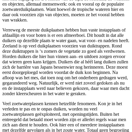
en objecten, allemaal mensenwerk: ook en vooral op de populaire
zoetwaterduikplaatsen. Want hoewel de tropische wateren hier en
daar ook voorzien zijn van objecten, moeten ze het vooral hebben
van wrakken.
Verreweg de meeste duikplaatsen hebben hun vaste instapplaats of
afdaallijn en voor boten is er een afmeerboei. Dit houdt in dat alle
duikers op dezelfde plaats te water gaan, wat voor- en nadelen heeft.
Zeeland is op veel duikplaatsen voorzien van duiktrappen. Rond
deze duiktrappen is ‘s zomers de vegetatie zo goed als verdwenen.
Horden duikers die hier hun vinnen aan- en uitdoen zorgen ervoor
dat wieren geen kans krijgen. Duikers die al héél lang duiken zullen
zich de barrière van Japans bessenwier nog herinneren. Deze moest
eerst doorgeploegd worden voordat de duik kon beginnen. Na
afloop was het mes, dat toen nog om het onderbeen gedragen werd,
gegarandeerd weg. Natuurlijk, er werd niet zoveel gedoken als nu
en de instapplaats werd naar believen gekozen, daar waar men dacht
zonder kleerscheuren in het water te geraken.
Veel zoetwaterplassen kennen hetzelfde fenomeen. Kon je in het
verleden te pas en te onpas duiken, worden nu veel
zoetwaterplassen geëxploiteerd, met openingstijden. Buiten het
entreegeld dat betaald moet worden zijn er allerlei regels waar men
zich aan dient te houden. Ook hier een of meerdere instapplaatsen
met dezelfde gevolgen als in het zoute water. Totaal geen begroeiing