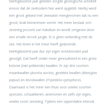
twintigduizend jaar geleden zorgde geologische activiteit
ervoor dat de zeebodem hier werd opgetild. Hierbij werd
een groot gebied met zeewater meegenomen dat nu een
groot, brak binnenmeer vormt. Het meer beslaat zo’n
zeventig procent van Kakaban en wordt omgeven door
een smalle strook jungle. Er is geen verbinding met de
zee. Het leven in het meer heeft gedurende
twintigduizend jaar dus zijn eigen evolutionaire pad
gevolgd. Dat heeft onder meer geresulteerd in een grote
kolonie (niet-prikkende) kwallen. Er zijn drie soorten:
maankwallen (
Aurelia aurita
), gevlekte kwallen (
Mastigias
papua
) en dooskwallen (
Tripedalia cystophora
).
Daarnaast is het meer een thuis voor unieke soorten
sponzen, schaaldieren, anemonen en zelfs zijn eigen,
unieke soort zeeslang. Tijdens een oppervlakte-interval