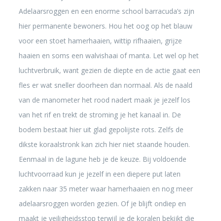
Adelaarsroggen en een enorme school barracuda’s zijn
hier permanente bewoners. Hou het oog op het blauw
voor een stoet hamerhaaien, wittip rifhaaien, grijze
haaien en soms een walvishaai of manta. Let wel op het
luchtverbruik, want gezien de diepte en de actie gaat een
fles er wat sneller doorheen dan normaal. Als de naald
van de manometer het rood nadert maak je jezelf los
van het rif en trekt de stroming je het kanaal in. De
bodem bestaat hier uit glad gepolijste rots. Zelfs de
dikste koraalstronk kan zich hier niet staande houden.
Eenmaal in de lagune heb je de keuze. Bij voldoende
luchtvoorraad kun je jezelf in een diepere put laten
zakken naar 35 meter waar hamerhaaien en nog meer
adelaarsroggen worden gezien. Of je blijft ondiep en
maakt je veiligheidsstop terwijl je de koralen bekijkt die