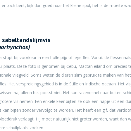
je er toch bent, kijk dan goed naar het kleine spul, het is de moeite wa
 sabeltandslijmvis
norhynchos)
rstopt bij voorkeur in een holle pijp of lege fles. Vanuit de flessenhals 
schuilplaats. Deze foto is genomen bij Cebu, Mactan eiland om precies te 
tionale vliegveld. Soms weten de dieren slim gebruik te maken van het 
les. Het verspreidingsgebied is in de Stille en Indische oceaan. Het vi
vissen na, alleen het poetst niet. Het kan razendsnel naar buiten schi
grotere vis nemen. Een enkele keer bijten ze ook een hapje uit een dui
s kan bijten zonder vervolgd te worden. Het heeft een gif, dat verdoo
bloeddruk verlaagt. Hij moet natuurlijk niet groter worden, want dan w
ere schuilplaats zoeken.