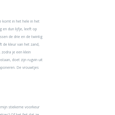
je komt in het hele in het
en dun lijfje, leeft op
ssen de drie en de twintig
ft de kleur van het zand,
 zodra je een klein
pstaan, doet zijn rugvin uit
 imponeren. De vrouwtjes
r mijn stiekeme voorkeur
kjes? Of het feit dat ze