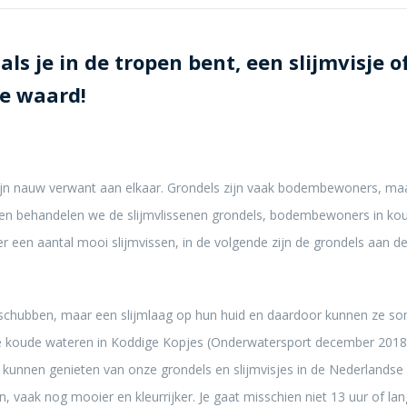
als je in de tropen bent, een slijmvisje o
te waard!
zijn nauw verwant aan elkaar. Grondels zijn vaak bodembewoners, maar
en behandelen we de slijmvlissenen grondels, bodembewoners in kou
ver een aantal mooi slijmvissen, in de volgende zijn de grondels aan de
schubben, maar een slijmlaag op hun huid en daardoor kunnen ze so
 de koude wateren in Koddige Kopjes (Onderwatersport december 2018)
ij kunnen genieten van onze grondels en slijmvisjes in de Nederlandse 
n, vaak nog mooier en kleurrijker. Je gaat misschien niet 13 uur of la