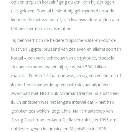
op een tropisch koraalrif ging duiken, kon hij zijn ogen
niet geloven. Toen al besloot hij, geïnspireerd door de
kleur en de rust van het rif, zijn levenswerk te wijden aan
het beschermen van deze riffen.
Hij herinnert zich de heldere tropische wateren voor de
kust van Egypte, bruisend van zeeleven en allerlei soorten
koraal – een verre schreeuw van de ijskoude, troebele
Hollandse meren waarin hij zijn eerste 500 duiken
maakte. ‘Toen ik 14 jaar oud was, vroeg een vriend me of
ik met hem mee wilde op een introductieduik in een
zwembad met NOB-club Miramar Drenthe, dus dat deed
ik. En sindsdien was het langste interval dat ik niet heb
gedoken zes weken’, zegt Chris. Na lidmaatschap van
Diving Dutchman en Aqua Delfia vertrok hij in 1995 om
duikles te geven in Jamaica en Maleisië en in 1998