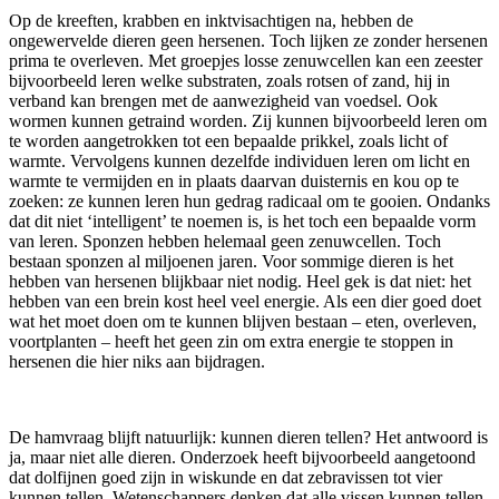
Op de kreeften, krabben en inktvisachtigen na, hebben de
ongewervelde dieren geen hersenen. Toch lijken ze zonder hersenen
prima te overleven. Met groepjes losse zenuwcellen kan een zeester
bijvoorbeeld leren welke substraten, zoals rotsen of zand, hij in
verband kan brengen met de aanwezigheid van voedsel. Ook
wormen kunnen getraind worden. Zij kunnen bijvoorbeeld leren om
te worden aangetrokken tot een bepaalde prikkel, zoals licht of
warmte. Vervolgens kunnen dezelfde individuen leren om licht en
warmte te vermijden en in plaats daarvan duisternis en kou op te
zoeken: ze kunnen leren hun gedrag radicaal om te gooien. Ondanks
dat dit niet ‘intelligent’ te noemen is, is het toch een bepaalde vorm
van leren. Sponzen hebben helemaal geen zenuwcellen. Toch
bestaan sponzen al miljoenen jaren. Voor sommige dieren is het
hebben van hersenen blijkbaar niet nodig. Heel gek is dat niet: het
hebben van een brein kost heel veel energie. Als een dier goed doet
wat het moet doen om te kunnen blijven bestaan – eten, overleven,
voortplanten – heeft het geen zin om extra energie te stoppen in
hersenen die hier niks aan bijdragen.
De hamvraag blijft natuurlijk: kunnen dieren tellen? Het antwoord is
ja, maar niet alle dieren. Onderzoek heeft bijvoorbeeld aangetoond
dat dolfijnen goed zijn in wiskunde en dat zebravissen tot vier
kunnen tellen. Wetenschappers denken dat alle vissen kunnen tellen.