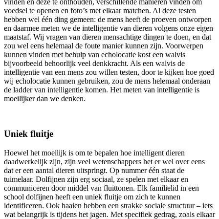
vinden en deze te onthouden, verschillende manieren vinden om
voedsel te openen en foto’s met elkaar matchen. Al deze testen
hebben wel één ding gemeen: de mens heeft de proeven ontworpen
en daarmee meten we de intelligentie van dieren volgens onze eigen
maatstaf. Wij vragen van dieren mensachtige dingen te doen, en dat
zou wel eens helemaal de foute manier kunnen zijn. Voorwerpen
kunnen vinden met behulp van echolocatie kost een walvis
bijvoorbeeld behoorlijk veel denkkracht. Als een walvis de
intelligentie van een mens zou willen testen, door te kijken hoe goed
wij echolocatie kunnen gebruiken, zou de mens helemaal onderaan
de ladder van intelligentie komen. Het meten van intelligentie is
moeilijker dan we denken.
Uniek fluitje
Hoewel het moeilijk is om te bepalen hoe intelligent dieren
daadwerkelijk zijn, zijn veel wetenschappers het er wel over eens
dat er een aantal dieren uitspringt. Op nummer één staat de
tuimelaar. Dolfijnen zijn erg sociaal, ze spelen met elkaar en
communiceren door middel van fluittonen. Elk familielid in een
school dolfijnen heeft een uniek fluitje om zich te kunnen
identificeren. Ook haaien hebben een strakke sociale structuur – iets
wat belangrijk is tijdens het jagen. Met specifiek gedrag, zoals elkaar