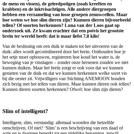
de mens en vissen), de geleedpotigen (zoals kreeften en
krabben) en de inktvisachtigen. Alle andere diergroepen
hebben een verzameling van losse groepen zenuwcellen. Maar
hoe weten we hoe slim dieren zijn? Kunnen dieren bijvoorbeeld
tellen? Of soorten herkennen? Luna van der Loos gaat op
onderzoek uit. Ze kwam erachter dat een potvis het grootste
brein ter wereld heeft: dat is maar liefst 7,8 kilo!
Van de beslissing om een duik te maken tot het uitvoeren van de
duik: alles wordt gecoördineerd door het brein. Onthouden hoe je
het setje moet opbouwen, registreren hoe koud het water is, de
beweging van je vinslagen – zonder onze hersenen zouden we niet
kunnen duiken. Maar het brein zorgt er ook voor dat we kunnen
genieten van de duik en dat we kunnen herkennen welke soort vis
bij die oester zit. Vrijwilligers van Stichting ANEMOON houden
zich bezig met het tellen van dieren. Maar kunnen dieren ook tellen?
Kunnen dieren soorten herkennen? Ofwel: hoe slim zijn dieren?
Slim of intelligent?
Intelligent, slim, verstandig: allemaal woorden die hetzelfde
omschrijven. Of niet? ‘Slim’ is een beschrijving van een daad of
actie en is daarmee beperkt tot een tijdelijke benaming, terwijl