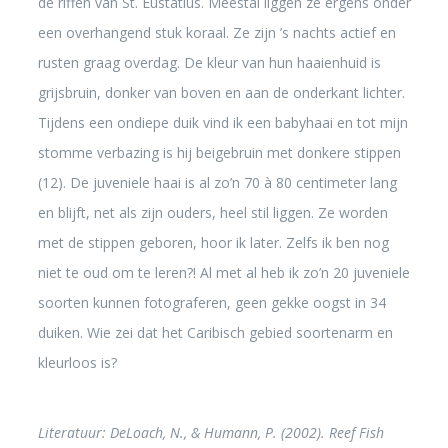
de riffen van St. Eustatius. Meestal liggen ze ergens onder
een overhangend stuk koraal. Ze zijn ’s nachts actief en
rusten graag overdag. De kleur van hun haaienhuid is
grijsbruin, donker van boven en aan de onderkant lichter.
Tijdens een ondiepe duik vind ik een babyhaai en tot mijn
stomme verbazing is hij beigebruin met donkere stippen
(12). De juveniele haai is al zo’n 70 à 80 centimeter lang
en blijft, net als zijn ouders, heel stil liggen. Ze worden
met de stippen geboren, hoor ik later. Zelfs ik ben nog
niet te oud om te leren?! Al met al heb ik zo’n 20 juveniele
soorten kunnen fotograferen, geen gekke oogst in 34
duiken. Wie zei dat het Caribisch gebied soortenarm en
kleurloos is?
Literatuur: DeLoach, N., & Humann, P. (2002). Reef Fish