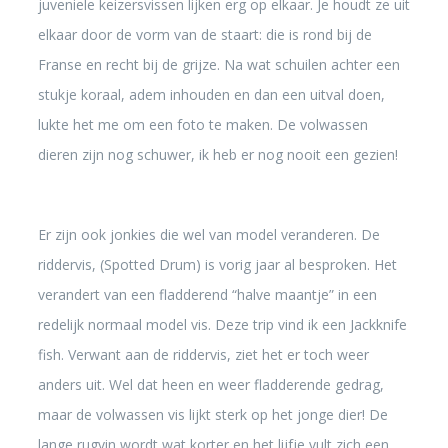
juveniele keizersvissen lijken erg op elkaar. Je houdt ze uit
elkaar door de vorm van de staart: die is rond bij de
Franse en recht bij de grijze. Na wat schuilen achter een
stukje koraal, adem inhouden en dan een uitval doen,
lukte het me om een foto te maken. De volwassen
dieren zijn nog schuwer, ik heb er nog nooit een gezien!
Er zijn ook jonkies die wel van model veranderen. De
riddervis, (Spotted Drum) is vorig jaar al besproken. Het
verandert van een fladderend “halve maantje” in een
redelijk normaal model vis. Deze trip vind ik een Jackknife
fish. Verwant aan de riddervis, ziet het er toch weer
anders uit. Wel dat heen en weer fladderende gedrag,
maar de volwassen vis lijkt sterk op het jonge dier! De
lange rugvin wordt wat korter en het lijfje vult zich een