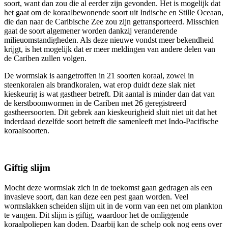
soort, want dan zou die al eerder zijn gevonden. Het is mogelijk dat
het gaat om de koraalbewonende soort uit Indische en Stille Oceaan,
die dan naar de Caribische Zee zou zijn getransporteerd. Misschien
gaat de soort algemener worden dankzij veranderende
milieuomstandigheden. Als deze nieuwe vondst meer bekendheid
krijgt, is het mogelijk dat er meer meldingen van andere delen van
de Cariben zullen volgen.
De wormslak is aangetroffen in 21 soorten koraal, zowel in
steenkoralen als brandkoralen, wat erop duidt deze slak niet
kieskeurig is wat gastheer betreft. Dit aantal is minder dan dat van
de kerstboomwormen in de Cariben met 26 geregistreerd
gastheersoorten. Dit gebrek aan kieskeurigheid sluit niet uit dat het
inderdaad dezelfde soort betreft die samenleeft met Indo-Pacifische
koraalsoorten.
Giftig slijm
Mocht deze wormslak zich in de toekomst gaan gedragen als een
invasieve soort, dan kan deze een pest gaan worden. Veel
wormslakken scheiden slijm uit in de vorm van een net om plankton
te vangen. Dit slijm is giftig, waardoor het de omliggende
koraalpoliepen kan doden. Daarbij kan de schelp ook nog eens over