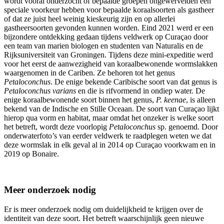
wordt vooral onderzocht of bepaalde groepen ongewervelden een
speciale voorkeur hebben voor bepaalde koraalsoorten als gastheer
of dat ze juist heel weinig kieskeurig zijn en op allerlei
gastheersoorten gevonden kunnen worden. Eind 2021 werd er een
bijzondere ontdekking gedaan tijdens veldwerk op Curaçao door
een team van marien biologen en studenten van Naturalis en de
Rijksuniversiteit van Groningen. Tijdens deze mini-expeditie werd
voor het eerst de aanwezigheid van koraalbewonende wormslakken
waargenomen in de Cariben. Ze behoren tot het genus
Petaloconchus
. De enige bekende Caribische soort van dat genus is
Petaloconchus varians
en die is rifvormend in ondiep water. De
enige koraalbewonende soort binnen het genus,
P. keenae
, is alleen
bekend van de Indische en Stille Oceaan. De soort van Curaçao lijkt
hierop qua vorm en habitat, maar omdat het onzeker is welke soort
het betreft, wordt deze voorlopig
Petaloconchus
sp. genoemd. Door
onderwaterfoto’s van eerder veldwerk te raadplegen weten we dat
deze wormslak in elk geval al in 2014 op Curaçao voorkwam en in
2019 op Bonaire.
Meer onderzoek nodig
Er is meer onderzoek nodig om duidelijkheid te krijgen over de
identiteit van deze soort. Het betreft waarschijnlijk geen nieuwe