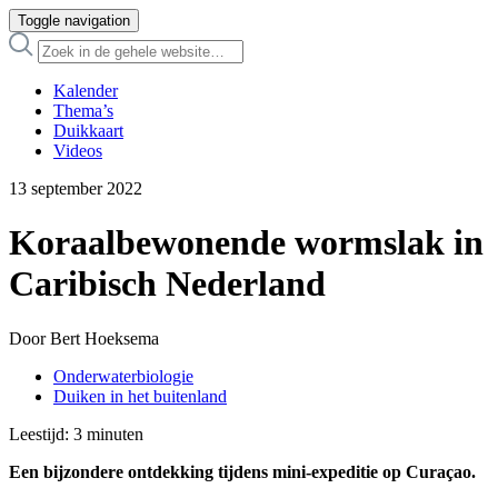
Toggle navigation
Kalender
Thema’s
Duikkaart
Videos
13 september 2022
Koraalbewonende wormslak in
Caribisch Nederland
Door Bert Hoeksema
Onderwaterbiologie
Duiken in het buitenland
Leestijd:
3
minuten
Een bijzondere ontdekking tijdens mini-expeditie op Curaçao.