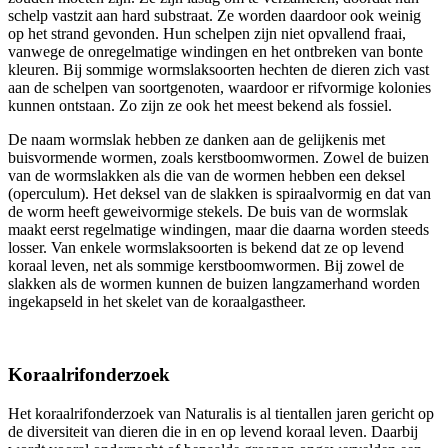
schelp vastzit aan hard substraat. Ze worden daardoor ook weinig
op het strand gevonden. Hun schelpen zijn niet opvallend fraai,
vanwege de onregelmatige windingen en het ontbreken van bonte
kleuren. Bij sommige wormslaksoorten hechten de dieren zich vast
aan de schelpen van soortgenoten, waardoor er rifvormige kolonies
kunnen ontstaan. Zo zijn ze ook het meest bekend als fossiel.
De naam wormslak hebben ze danken aan de gelijkenis met
buisvormende wormen, zoals kerstboomwormen. Zowel de buizen
van de wormslakken als die van de wormen hebben een deksel
(operculum). Het deksel van de slakken is spiraalvormig en dat van
de worm heeft geweivormige stekels. De buis van de wormslak
maakt eerst regelmatige windingen, maar die daarna worden steeds
losser. Van enkele wormslaksoorten is bekend dat ze op levend
koraal leven, net als sommige kerstboomwormen. Bij zowel de
slakken als de wormen kunnen de buizen langzamerhand worden
ingekapseld in het skelet van de koraalgastheer.
Koraalrifonderzoek
Het koraalrifonderzoek van Naturalis is al tientallen jaren gericht op
de diversiteit van dieren die in en op levend koraal leven. Daarbij