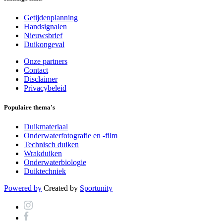
Getijdenplanning
Handsignalen
Nieuwsbrief
Duikongeval
Onze partners
Contact
Disclaimer
Privacybeleid
Populaire thema's
Duikmateriaal
Onderwaterfotografie en -film
Technisch duiken
Wrakduiken
Onderwaterbiologie
Duiktechniek
Powered by
Created by
Sportunity