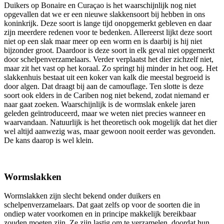
Duikers op Bonaire en Curaçao is het waarschijnlijk nog niet
opgevallen dat we er een nieuwe slakkensoort bij hebben in ons
koninkrijk. Deze soort is lange tijd onopgemerkt gebleven en daar
zijn meerdere redenen voor te bedenken. Allereerst lijkt deze soort
niet op een slak maar meer op een worm en is daarbij is hij niet
bijzonder groot. Daardoor is deze soort in elk geval niet opgemerkt
door schelpenverzamelaars. Verder verplaatst het dier zichzelf niet,
maar zit het vast op het koraal. Zo springt hij minder in het oog. Het
slakkenhuis bestaat uit een koker van kalk die meestal begroeid is
door algen. Dat draagt bij aan de camouflage. Ten slotte is deze
soort ook elders in de Cariben nog niet bekend, zodat niemand er
naar gaat zoeken. Waarschijnlijk is de wormslak enkele jaren
geleden geïntroduceerd, maar we weten niet precies wanneer en
waarvandaan. Natuurlijk is het theoretisch ook mogelijk dat het dier
wel altijd aanwezig was, maar gewoon nooit eerder was gevonden.
De kans daarop is wel klein.
Wormslakken
Wormslakken zijn slecht bekend onder duikers en
schelpenverzamelaars. Dat gaat zelfs op voor de soorten die in
ondiep water voorkomen en in principe makkelijk bereikbaar
zouden moeten zijn. Ze zijn lastig om te verzamelen, doordat hun