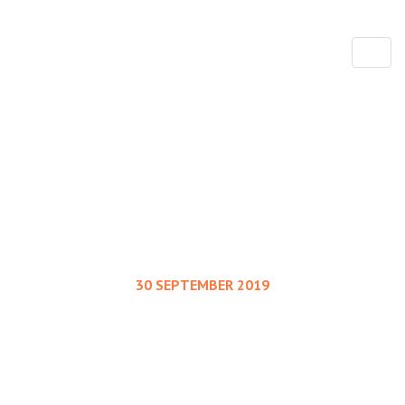
Toggl
30 SEPTEMBER 2019
Koraaldoolhof Utila
Door Rob Aarsen