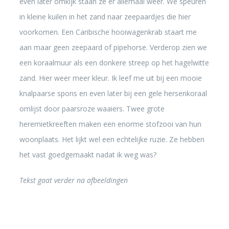
even later omkijk staan ze er allemaal weer. We speuren
in kleine kuilen in het zand naar zeepaardjes die hier
voorkomen. Een Caribische hooiwagenkrab staart me
aan maar geen zeepaard of pipehorse. Verderop zien we
een koraalmuur als een donkere streep op het hagelwitte
zand. Hier weer meer kleur. Ik leef me uit bij een mooie
knalpaarse spons en even later bij een gele hersenkoraal
omlijst door paarsroze waaiers. Twee grote
heremietkreeften maken een enorme stofzooi van hun
woonplaats. Het lijkt wel een echtelijke ruzie. Ze hebben
het vast goedgemaakt nadat ik weg was?
Tekst gaat verder na afbeeldingen