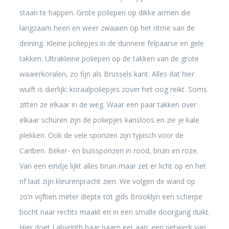
staan te happen. Grote poliepen op dikke armen die
langzaam heen en weer zwaaien op het ritme van de
deining. Kleine poliepjes in de dunnere felpaarse en gele
takken. Ultrakleine poliepen op de takken van de grote
waaierkoralen, zo fijn als Brussels kant. Alles dat hier
wuift is dierlijk: koraalpoliepjes zover het oog reikt. Soms
zitten ze elkaar in de weg. Waar een paar takken over
elkaar schuren zijn de poliepjes kansloos en zie je kale
plekken. Ook de vele sponzen zijn typisch voor de
Cariben. Beker- en buissponzen in rood, bruin en roze.
Van een eindje lijkt alles bruin maar zet er licht op en het
rif laat zijn kleurenpracht zien. We volgen de wand op
zo’n vijftien meter diepte tot gids Brooklyn een scherpe
bocht naar rechts maakt en in een smalle doorgang duikt.
Hier doet Labyrinth haar naam eer aan: een netwerk van