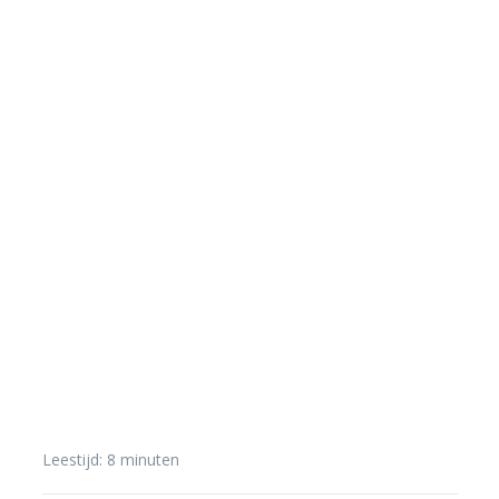
DUIKEN IN HET BUITENLAND
Leestijd:
8
minuten