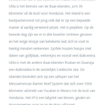
Utila is het kleinste van de Baai-eilanden, zo’n 30
kilometer uit de kust voor Honduras. Het eiland is een
backpackersnest vol jong volk dat er op een bepaalde
manier al aardig verweerd uitziet. Het is piepklein. Op de
tweede dag zijn we er in drie kwartier omheen gevaren
en het enige dorpje van betekenis laat zich te voet in
twintig minuten verkennen. Sjofele houten huisjes met
daken van golfplaat, eettentjes en vooral veel duikcentra.
Utila is met de andere Baai-eilanden Roatan en Guanaja
een duikmekka in de westelijke Caribische zee. De
eilanden bevinden zich op een uitloper van het
Mesoamerican Barrier Reef System dat zich over 1000
kilometer uitstrekt van Yucatan in Mexico tot de kust van
Honduras. Het rif is een labyrint van kloven, geulen en
doorgangetjes voor je op de drop-off komt.