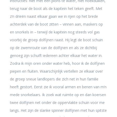
instructies: niet met een plons te water, niet hoekduiken,
terug naar de boot als de kapitein het teken geeft. Met
z’n drieën naast elkaar gaan we in rijen op het brede
achterdek van de boot zitten – vinnen aan, maskers op
en snorkels in – terwijl de kapitein nog steeds vol gas
voorbij de groep dolfijnen raast. Hij legt de boot schuin
op de zwemroute van de dolfijnen en als ze dichtbij
genoeg zijn schuift iedereen achter elkaar het water in.
Zodra ik mijn oren onder water heb, hoor ik de dolfijnen
piepen en fluiten. Waarschijnlijk vertellen ze elkaar over
de groep sneue landlopers die zich net in hun familie
heeft gestort. Eerst zie ik vooral armen en benen van m’n
mede snorkelaars. Ik zoek wat ruimte op en dan koersen
twee dolfijnen net onder de oppervlakte schuin voor me
langs. Het zijn de slanke spinner dolfijnen met hun spitste