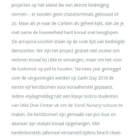
projecten op het eiland die een directe bedreiging
vormen – er worden geen cruiseterminals gebouwd of
zo. Maar als je naar de Cariben als geheel kijkt, dan zie je
met name de hoeveelheid hard koraal snel teruglopen.
De acropora soorten staan op de rode lijst van bedreigde
diersoorten. We zijn het project gestart niet zozeer om
verloren koraal bij Utila te vervangen, maar om het voor
de toekomst op peil te houden.’ Na twee jaar gesteggel
over de vergunningen werden op Earth Day 2018 de
eerste vijf kerstbomen voor koraalherstel geplaatst.
Iedere vrijdagmiddag rukt een klasje GoEco studenten
van Utila Dive Center uit om de ‘
Coral Nursery’
schoon te
maken. De kerstbomen zijn gemaakt van pvc-buis en
daaraan zijn stukjes koraal opgehangen. Met
tandenborstels (allemaal verzameld tijdens beach clean-