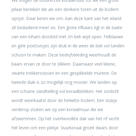
We volgen de loodrechte koraalmuur tot we een grote
pilaar bereiken die als een donkere toren uit de bodem
oprijst. Daar keren we om. Aan deze kant van het eiland
zit beduidend meer vis. Een grote rifbaars ligt in de luwte
van een inham doodstil met z’n bek wijd open. Felblauwe
en gele poetsvisjes zijn druk in de weer de bek vol tanden
schoon te maken. Deze bedrijfskleding weerhoudt de
baars ervan ze door te slikken. Daarnaast veel kleine,
zwarte trekkersvissen en een gespikkelde murene. De
tweede duik is zo mogelijk nog mooier. We landen op
een schuine zandhelling vol koraalblokken. Het zonlicht
wordt weerkaatst door de helwitte bodem. Een stukje
verderop stuiten we op een koraalmuur die we
afzwemmen. Op het overbevolkte dak van het rif vecht
het leven om een plekje. Vuurkoraal groeit dwars door