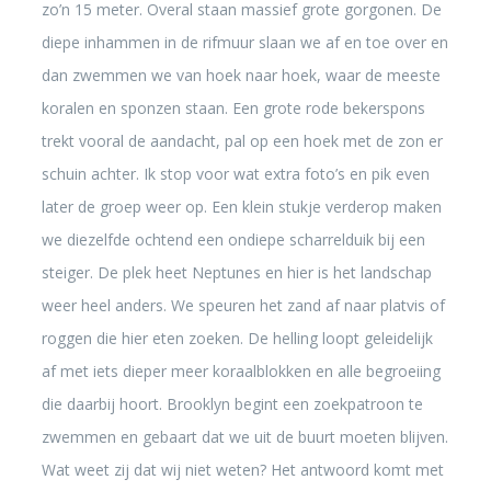
zo’n 15 meter. Overal staan massief grote gorgonen. De
diepe inhammen in de rifmuur slaan we af en toe over en
dan zwemmen we van hoek naar hoek, waar de meeste
koralen en sponzen staan. Een grote rode bekerspons
trekt vooral de aandacht, pal op een hoek met de zon er
schuin achter. Ik stop voor wat extra foto’s en pik even
later de groep weer op. Een klein stukje verderop maken
we diezelfde ochtend een ondiepe scharrelduik bij een
steiger. De plek heet Neptunes en hier is het landschap
weer heel anders. We speuren het zand af naar platvis of
roggen die hier eten zoeken. De helling loopt geleidelijk
af met iets dieper meer koraalblokken en alle begroeiing
die daarbij hoort. Brooklyn begint een zoekpatroon te
zwemmen en gebaart dat we uit de buurt moeten blijven.
Wat weet zij dat wij niet weten? Het antwoord komt met