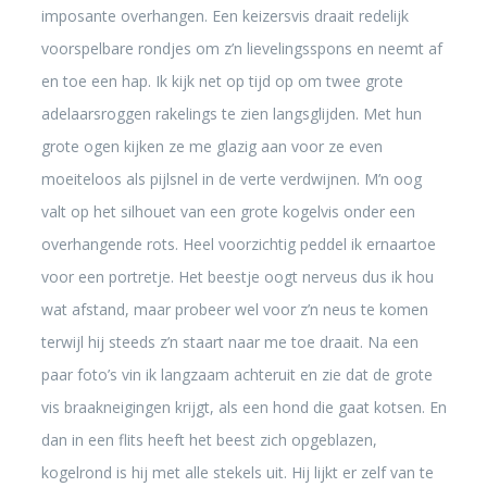
imposante overhangen. Een keizersvis draait redelijk
voorspelbare rondjes om z’n lievelingsspons en neemt af
en toe een hap. Ik kijk net op tijd op om twee grote
adelaarsroggen rakelings te zien langsglijden. Met hun
grote ogen kijken ze me glazig aan voor ze even
moeiteloos als pijlsnel in de verte verdwijnen. M’n oog
valt op het silhouet van een grote kogelvis onder een
overhangende rots. Heel voorzichtig peddel ik ernaartoe
voor een portretje. Het beestje oogt nerveus dus ik hou
wat afstand, maar probeer wel voor z’n neus te komen
terwijl hij steeds z’n staart naar me toe draait. Na een
paar foto’s vin ik langzaam achteruit en zie dat de grote
vis braakneigingen krijgt, als een hond die gaat kotsen. En
dan in een flits heeft het beest zich opgeblazen,
kogelrond is hij met alle stekels uit. Hij lijkt er zelf van te