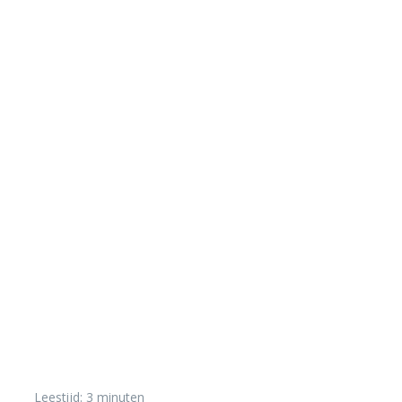
ONDERWATERBIOLOGIE
Leestijd:
3
minuten