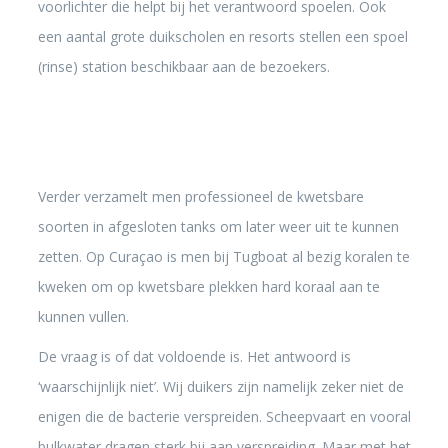
voorlichter die helpt bij het verantwoord spoelen. Ook
een aantal grote duikscholen en resorts stellen een spoel
(rinse) station beschikbaar aan de bezoekers.
Verder verzamelt men professioneel de kwetsbare
soorten in afgesloten tanks om later weer uit te kunnen
zetten. Op Curaçao is men bij Tugboat al bezig koralen te
kweken om op kwetsbare plekken hard koraal aan te
kunnen vullen.
De vraag is of dat voldoende is. Het antwoord is
‘waarschijnlijk niet’. Wij duikers zijn namelijk zeker niet de
enigen die de bacterie verspreiden. Scheepvaart en vooral
bulkwater dragen sterk bij aan verspreiding. Maar met het