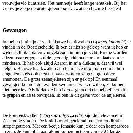
vrouwtjesvlo kunt zien. Het mannetje heeft lange tentakels. Bij het
vrouwtje zie je de grote groene ogen…wat een bizarre beestjes!
Gevangen
In mei en juni zijn er vaak blauwe haarkwallen (
Cyanea lamarcki
) te
vinden in de Oosterschelde. Ik ben er niet zo gek op want ik heb er
weleens flinke blaren van gekregen in mijn gezicht. En die worden
alleen maar erger, alsof de gevoeligheid toeneemt in plaats van te
minderen. Ik heb ook altijd Azaron in m’n duiktasje, dat wil wel
helpen. Blauwe haarkwallen zijn tenminste nog mooi en met hun
lange tentakels ook elegant. Vaak worden ze gevangen door
anemonen. De grote zeeanjelieren zijn er gek op! En eenmaal
gevangen kunnen de kwallen zwemmen wat ze willen, ze komen
niet meer los. Als ik dat zie heb ik ook geen enkele behoefte om in
te grijpen en ze te bevrijden. Ik ben in dit geval voor de anjelieren.
De kompaskwallen (
Chrysaora hysoscella
) zijn de hele zomer in
Zeeland te vinden. De klok is mooi getekend met een roodbruin
strepenpatroon. Met een beetje fantasie kun je daar een kompasroos
in zien. Je kunt al in aanraking komen met een van de 24 lange