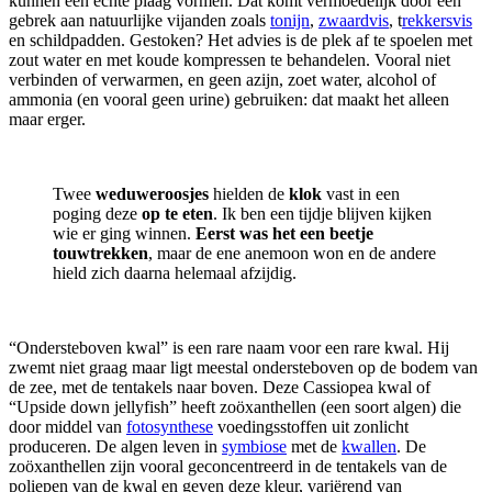
kunnen een echte plaag vormen. Dat komt vermoedelijk door een
gebrek aan natuurlijke vijanden zoals
tonijn
,
zwaardvis
, t
rekkersvis
en schildpadden. Gestoken? Het advies is de plek af te spoelen met
zout water en met koude kompressen te behandelen. Vooral niet
verbinden of verwarmen, en geen azijn, zoet water, alcohol of
ammonia (en vooral geen urine) gebruiken: dat maakt het alleen
maar erger.
Twee
weduweroosjes
hielden de
klok
vast in een
poging deze
op te eten
. Ik ben een tijdje blijven kijken
wie er ging winnen.
Eerst was het een beetje
touwtrekken
, maar de ene anemoon won en de andere
hield zich daarna helemaal afzijdig.
“Ondersteboven kwal” is een rare naam voor een rare kwal. Hij
zwemt niet graag maar ligt meestal ondersteboven op de bodem van
de zee, met de tentakels naar boven. Deze Cassiopea kwal of
“Upside down jellyfish” heeft zoöxanthellen (een soort algen) die
door middel van
fotosynthese
voedingsstoffen uit zonlicht
produceren. De algen leven in
symbiose
met de
kwallen
. De
zoöxanthellen zijn vooral geconcentreerd in de tentakels van de
poliepen van de kwal en geven deze kleur, variërend van