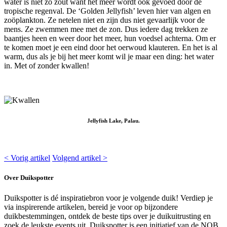
water is niet zo zout want het meer wordt ook gevoed door de
tropische regenval. De ‘Golden Jellyfish’ leven hier van algen en
zoöplankton. Ze netelen niet en zijn dus niet gevaarlijk voor de
mens. Ze zwemmen mee met de zon. Dus iedere dag trekken ze
baantjes heen en weer door het meer, hun voedsel achterna. Om er
te komen moet je een eind door het oerwoud klauteren. En het is al
warm, dus als je bij het meer komt wil je maar een ding: het water
in. Met of zonder kwallen!
Jellyfish Lake, Palau.
< Vorig artikel
Volgend artikel >
Over Duikspotter
Duikspotter is dé inspiratiebron voor je volgende duik! Verdiep je
via inspirerende artikelen, bereid je voor op bijzondere
duikbestemmingen, ontdek de beste tips over je duikuitrusting en
zoek de leukste events uit. Duikspotter is een initiatief van de NOB.