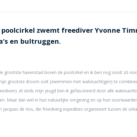
 poolcirkel zwemt freediver Yvonne Ti
a’s en bultruggen.
 grootste havenstad boven de poolcirkel en ik ben nog nooit zó noor
 mijn grootste droom ooit (zwemmen met walvisachtigen) te combine
eediven). Al sinds mijn jeugd ben ik gefascineerd door alle walvisacht
n. Maar dan wel in hun natuurlijke omgeving en op hun voorwaarden
van Jacques de Vos, die freediving expedities organiseert tussen de orka