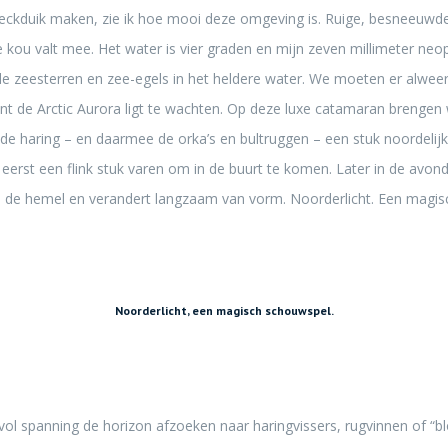
eckduik maken, zie ik hoe mooi deze omgeving is. Ruige, besneeuwde 
e kou valt mee. Het water is vier graden en mijn zeven millimeter ne
le zeesterren en zee-egels in het heldere water. We moeten er alweer
t de Arctic Aurora ligt te wachten. Op deze luxe catamaran brengen
de haring – en daarmee de orka’s en bultruggen – een stuk noordel
erst een flink stuk varen om in de buurt te komen. Later in de avond
an de hemel en verandert langzaam van vorm. Noorderlicht. Een magi
Noorderlicht, een magisch schouwspel.
vol spanning de horizon afzoeken naar haringvissers, rugvinnen of “b