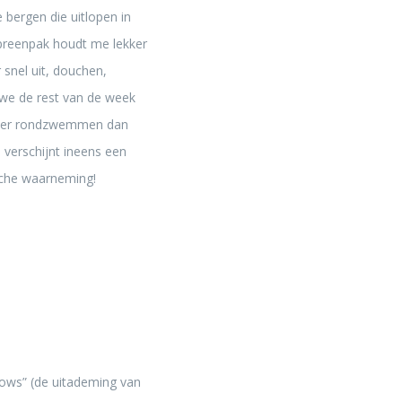
bergen die uitlopen in
opreenpak houdt me lekker
 snel uit, douchen,
 we de rest van de week
ijker rondzwemmen dan
 verschijnt ineens een
sche waarneming!
lows” (de uitademing van