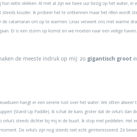
j hun witte vlekken. Al met al zijn we twee uur bezig op het water, in
k het steeds kouder. Ik probeer het te ontkennen maar het rillen wordt st
r de catamaran om op te warmen. Linas verwent ons met warme drank
 gaan. Er is een storm op komst en we moeten naar een veilige haven.
aken de meeste indruk op mij: zo
gigantisch groot
e
uwbuien hangt er een serene rust over het water. We zitten alweer t
‘suppen’ (Stand Up Paddle). Ik schat de kans groter dat de orka’s dan d
orka’s steeds dichter bij mij in de buurt. Ik stop met peddelen. Het 
t moment. De orka’s zijn nog steeds niet echt geïnteresseerd. Ze be