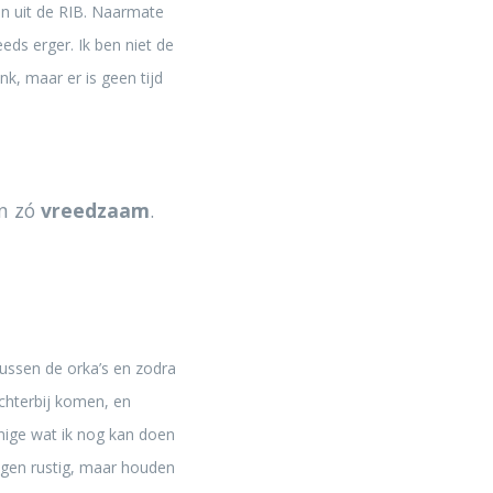
 en uit de RIB. Naarmate
eeds erger. Ik ben niet de
, maar er is geen tijd
n zó
vreedzaam
.
ussen de orka’s en zodra
ichterbij komen, en
enige wat ik nog kan doen
wegen rustig, maar houden