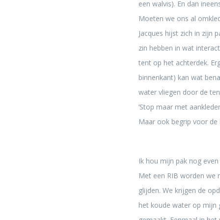
een walvis). En dan ineen
Moeten we ons al omklede
Jacques hijst zich in zij
zin hebben in wat interac
tent op het achterdek. Er
binnenkant) kan wat ben
water vliegen door de ten
‘Stop maar met aankleden, 
Maar ook begrip voor de 
Ik hou mijn pak nog even
Met een RIB worden we na
glijden. We krijgen de op
het koude water op mijn 
gemaakt. Eenmaal in het 