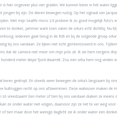
 is hier ongeveer plus vier graden. We kunnen beter in het water ligge
l jongen bij zijn. De dieren bewegen rustig. Op het signaal van Jacq
lijden. Met mijn Sealife micro 2.0 probeer ik zo goed mogelijk foto’s 
n te donker, jammer want toen zaten de orka’s echt dichtbij. Nu bli
omhoog. Iedereen gaat terug in de RIB en bij de volgende groep orka
stig bij ons vandaan. Ze lijken niet echt geïnteresseerd in ons. Tij
ens dat de camera niet meer om mijn pols zit. Ik zie hem nergens drij
honderd meter diepe fjord dwarrelt. Zou een orka hem nog vinden e
 keren gedropt. En steeds weer bewegen de orka’s langzaam bij ons
wee bultruggen recht op ons afzwemmen. Deze walvissen maken de me
en zó vreedzaam! Een meter of tien bij ons vandaan duiken ze ineens de
kan ze onder water niet volgen, daarvoor zijn ze net te ver weg voor
r of tien maar door het weinige daglicht zie ik onder water een donker