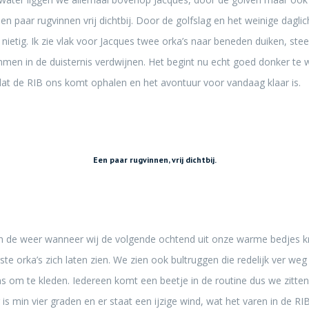
een paar rugvinnen vrij dichtbij. Door de golfslag en het weinige daglicht
 nietig. Ik zie vlak voor Jacques twee orka’s naar beneden duiken, st
mmen in de duisternis verdwijnen. Het begint nu echt goed donker te 
 dat de RIB ons komt ophalen en het avontuur voor vandaag klaar is.
Een paar rugvinnen, vrij dichtbij.
in de weer wanneer wij de volgende ochtend uit onze warme bedjes kr
ste orka’s zich laten zien. We zien ook bultruggen die redelijk ver weg 
s om te kleden. Iedereen komt een beetje in de routine dus we zitten a
s min vier graden en er staat een ijzige wind, wat het varen in de R