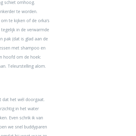
lag schiet omhoog.
nkerder te worden.
 om te kijken of de orka’s
 tegelijk in de verwarmde
n pak (dat is glad aan de
Flessen met shampoo en
ijn hoofd om de hoek:
aan. Teleurstelling alom.
t dat het wél doorgaat.
ichtig in het water
ken. Even schrik ik van
ebben we snel buddyparen
 omdat hij weet waar ze