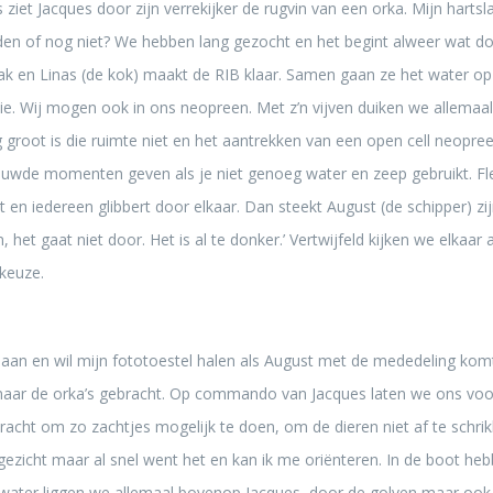
s ziet Jacques door zijn verrekijker de rugvin van een orka. Mijn harts
n of nog niet? We hebben lang gezocht en het begint alweer wat do
n pak en Linas (de kok) maakt de RIB klaar. Samen gaan ze het water op
tie. Wij mogen ook in ons neopreen. Met z’n vijven duiken we allemaal
g groot is die ruimte niet en het aantrekken van een open cell neopree
auwde momenten geven als je niet genoeg water en zeep gebruikt. 
t en iedereen glibbert door elkaar. Dan steekt August (de schipper) z
het gaat niet door. Het is al te donker.’ Vertwijfeld kijken we elkaar 
keuze.
 aan en wil mijn fototoestel halen als August met de mededeling kom
ar de orka’s gebracht. Op commando van Jacques laten we ons voorz
dracht om zo zachtjes mogelijk te doen, om de dieren niet af te schrik
gezicht maar al snel went het en kan ik me oriënteren. In de boot h
water liggen we allemaal bovenop Jacques, door de golven maar ook