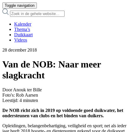
Toggle navigation
Kalender
Thema’s
Duikkaart
Videos
28 december 2018
Van de NOB: Naar meer
slagkracht
Door Anouk ter Bille
Foto's: Rob Aarsen
Leestijd:
4
minuten
De NOB richt zich in 2019 op voldoende goed duikwater, het
ondersteunen van clubs en het binden van duikers.
Opleidingen, belangenbehartiging, veiligheid en sport; net als ieder
jaar heeft 2018 hoogte- en dieptepunten gekend voor de duiksport.