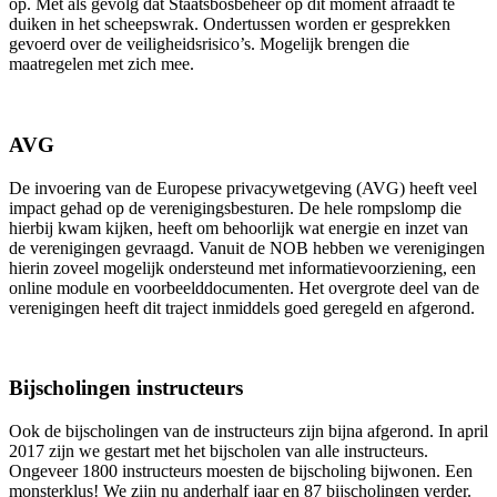
op. Met als gevolg dat Staatsbosbeheer op dit moment afraadt te
duiken in het scheepswrak. Ondertussen worden er gesprekken
gevoerd over de veiligheidsrisico’s. Mogelijk brengen die
maatregelen met zich mee.
AVG
De invoering van de Europese privacywetgeving (AVG) heeft veel
impact gehad op de verenigingsbesturen. De hele rompslomp die
hierbij kwam kijken, heeft om behoorlijk wat energie en inzet van
de verenigingen gevraagd. Vanuit de NOB hebben we verenigingen
hierin zoveel mogelijk ondersteund met informatievoorziening, een
online module en voorbeelddocumenten. Het overgrote deel van de
verenigingen heeft dit traject inmiddels goed geregeld en afgerond.
Bijscholingen instructeurs
Ook de bijscholingen van de instructeurs zijn bijna afgerond. In april
2017 zijn we gestart met het bijscholen van alle instructeurs.
Ongeveer 1800 instructeurs moesten de bijscholing bijwonen. Een
monsterklus! We zijn nu anderhalf jaar en 87 bijscholingen verder.