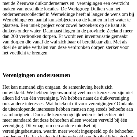
met de Zeeuwse duikondernemers en -verenigingen een overzicht
maken van geschikte locaties. De Werkgroep Duiken van het
ondernemerscollectief in Wemeldinge heeft al langer de wens om bij
Wemeldinge een aantal kunstobjecten op de kant en in het water te
plaatsen. Een uniek project voor zowel bezoekers op de kant als
duikers onder water. Daarnaast liggen in de provincie Zeeland meer
dan 200 verdronken dorpen. Er wordt een inventarisatie gemaakt
van dorpen die vanaf de wal zichtbaar of bereikbaar zijn. Met als
doel de unieke verhalen van deze verdronken dorpen sterker voor
het voetlicht te brengen.
Verenigingen ondersteunen
Het kan niemand zijn ontgaan, de samenleving heeft zich
ontwikkeld. We hebben tegenwoordig veel meer keuzes en zijn niet
alleen lid van één vereniging. We hebben naast de duikvereniging
ook andere interesses. Wat betekent dit voor verenigingen? Ondanks
de uiteenlopende interesses hebben mensen nog steeds behoefte aan
saamhorigheid. Door alle keuzemogelijkheden is het echter niet
meer standaard dat deze behoeften alleen worden vervuld bij één
vereniging. Dit vraagt om een andere mindset bij
verenigingsbesturen, waarin meer wordt ingespeeld op de behoeften
van leden. Dat kan leiden tot bijvoorbeeld een flexibel lidmaatschap