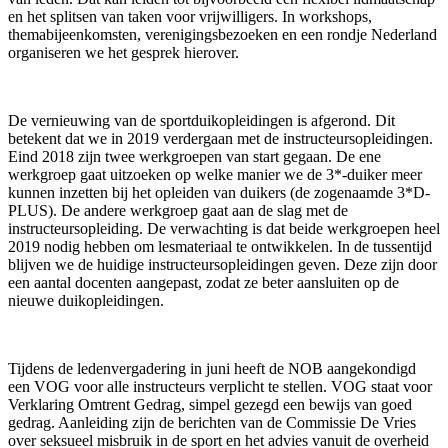
en het splitsen van taken voor vrijwilligers. In workshops,
themabijeenkomsten, verenigingsbezoeken en een rondje Nederland
organiseren we het gesprek hierover.
De vernieuwing van de sportduikopleidingen is afgerond. Dit
betekent dat we in 2019 verdergaan met de instructeursopleidingen.
Eind 2018 zijn twee werkgroepen van start gegaan. De ene
werkgroep gaat uitzoeken op welke manier we de 3*-duiker meer
kunnen inzetten bij het opleiden van duikers (de zogenaamde 3*D-
PLUS). De andere werkgroep gaat aan de slag met de
instructeursopleiding. De verwachting is dat beide werkgroepen heel
2019 nodig hebben om lesmateriaal te ontwikkelen. In de tussentijd
blijven we de huidige instructeursopleidingen geven. Deze zijn door
een aantal docenten aangepast, zodat ze beter aansluiten op de
nieuwe duikopleidingen.
Tijdens de ledenvergadering in juni heeft de NOB aangekondigd
een VOG voor alle instructeurs verplicht te stellen. VOG staat voor
Verklaring Omtrent Gedrag, simpel gezegd een bewijs van goed
gedrag. Aanleiding zijn de berichten van de Commissie De Vries
over seksueel misbruik in de sport en het advies vanuit de overheid