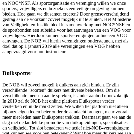
en NOC*NSF. Als sportorganisatie en vereniging willen we onze
sporters, vrijwilligers en bezoekers een veilige omgeving kunnen
bieden. Hoe gaan we dit samen creëren? Door grensoverschrijdend
gedrag aan de voorkant zoveel mogelijk uit te sluiten. Het Ministerie
van Veiligheid en Justitie biedt in samenwerking met NOC*NSF en
de sportbonden een subsidie voor het aanvragen van een VOG voor
vrijwilligers. Hierdoor kunnen sportverenigingen online een VOG
aanvragen. De NOB wil hierin verenigingen ondersteunen, met als
doel dat op 1 januari 2019 alle verenigingen een VOG hebben
aangevraagd voor hun instructeurs.
Duikspotter
De NOB wil zoveel mogelijk duikers aan zich binden. Er zijn
verschillende “soorten” duikers met diverse behoeftes. Om die
verschillende mensen aan te spreken, is ander aanbod noodzakelijk.
In 2019 zal de NOB het online platform Duikspotter verder
versterken en in de markt zetten. We willen het platform niet alleen
bij onze eigen leden beter onder de aandacht brengen, maar vooral
meer niet-leden naar Duikspotter trekken. Daarnaast gaan we aan de
slag met de landelijke promotie van duikopleidingen, specialisaties
en veiligheid. Tot slot benaderen we actief niet-NOB-verenigingen:
wat kunnen we voor hen betekenen? Want hoe meer duikers we aan