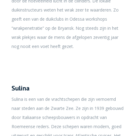
door de hoeveelheid lucht in de cilinders. De lokale
duikinstructeurs weten het wrak zeer te waarderen. Zo
geeft een van de duikclubs in Odessa workshops
“wrakpenetratie” op de Bryansk. Nog steeds zijn in het
wrak plekjes waar de mens de afgelopen zeventig jaar
nog nooit een voet heeft gezet.
Sulina
Sulina is een van de vrachtschepen die zijn vernoemd
naar steden aan de Zwarte Zee. Ze zijn in 1939 gebouwd
door Italiaanse scheepsbouwers in opdracht van
Roemeense reders. Deze schepen waren modern, goed
uitgerust en geschikt voor trans-Atlantische cruises. Het