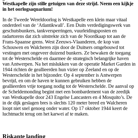
Westkapelle zijn stille getuigen van deze strijd. Neem een kijkje
in het oorlogsaquarium!
In de Tweede Wereldoorlog is Westkapelle een klein maar vitaal
onderdeel van de ‘Atlantikwall’. Een Duits verdedigingswerk van
geschutsbunkers, tankversperringen, vuurleidingsposten en
radartorens dat zich uitstrekte zich van de Noordkaap tot aan de
Frans-Spaanse grens. West Zeeuws-Vlaanderen, de kop van
Schouwen en Walcheren zijn door de Duitsers omgebouwd tot
vestingen met ongeveer duizend bunkers. Ze bewaken de toegang
tot de Westerschelde en daarmee de strategisch belangrijke haven
van Antwerpen. Na het mislukken van de operatie Market Garden in
1944 richten de geallieerden hun vizier op Zeeland en op de
Westerschelde in het bijzonder. Op 4 september is Antwerpen
bevrijd, en om de haven te kunnen gebruiken hebben de
geallieerden vrije toegang nodig tot de Westerschelde. De aanval op
de Scheldemonding begint met een bombardement van de zeedijk
van Westkapelle door 243 Engelse Lancasters en 4 Mosquito’s. De
in de dijk geslagen bres is slechts 120 meter breed en Walcheren
loopt niet snel genoeg onder water. Op 17 oktober 1944 keert de
luchtmacht terug om het karwei af te maken.
Riskante landing