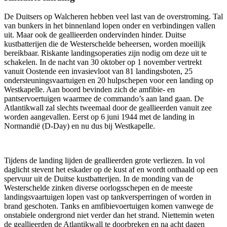
De Duitsers op Walcheren hebben veel last van de overstroming. Tal
van bunkers in het binnenland lopen onder en verbindingen vallen
uit. Maar ook de geallieerden ondervinden hinder. Duitse
kustbatterijen die de Westerschelde beheersen, worden moeilijk
bereikbaar. Riskante landingsoperaties zijn nodig om deze uit te
schakelen. In de nacht van 30 oktober op 1 november vertrekt
vanuit Oostende een invasievloot van 81 landingsboten, 25
ondersteuningsvaartuigen en 20 hulpschepen voor een landing op
Westkapelle. Aan boord bevinden zich de amfibie- en
pantservoertuigen waarmee de commando’s aan land gaan. De
Atlantikwall zal slechts tweemaal door de geallieerden vanuit zee
worden aangevallen. Eerst op 6 juni 1944 met de landing in
Normandië (D-Day) en nu dus bij Westkapelle.
Tijdens de landing lijden de geallieerden grote verliezen. In vol
daglicht stevent het eskader op de kust af en wordt onthaald op een
spervuur uit de Duitse kustbatterijen. In de monding van de
Westerschelde zinken diverse oorlogsschepen en de meeste
landingsvaartuigen lopen vast op tankversperringen of worden in
brand geschoten. Tanks en amfibievoertuigen komen vanwege de
onstabiele ondergrond niet verder dan het strand. Niettemin weten
de geallieerden de Atlantikwall te doorbreken en na acht dagen