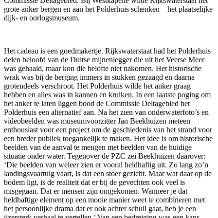
Commissie Deltagebied. Bij Westkapelle wilde Rijkswaterstaat het
grote anker bergen en aan het Polderhuis schenken – het plaatselijke
dijk- en oorlogsmuseum.
Het cadeau is een goedmakertje. Rijkswaterstaat had het Polderhuis
delen beloofd van de Duitse mijnenlegger die uit het Veerse Meer
was gehaald, maar kon die belofte niet nakomen. Het historische
wrak was bij de berging immers in stukken gezaagd en daarna
grotendeels verschroot. Het Polderhuis wilde het anker graag
hebben en alles was in kannen en kruiken. In een laatste poging om
het anker te laten liggen bood de Commissie Deltagebied het
Polderhuis een alternatief aan. Na het zien van onderwaterfoto’s en
videobeelden was museumvoorzitter Jan Beekhuizen meteen
enthousiast voor een project om de geschiedenis van het strand voor
een breder publiek toegankelijk te maken. Het idee is om historische
beelden van de aanval te mengen met beelden van de huidige
situatie onder water. Tegenover de PZC zei Beekhuizen daarover:
‘Die beelden van weleer zien er vooral heldhaftig uit. Zo lang zo’n
landingsvaartuig vaart, is dat een stoer gezicht. Maar wat daar op de
bodem ligt, is de realiteit dat er bij de gevechten ook veel is
misgegaan. Dat er mensen zijn omgekomen. Wanneer je dat
heldhaftige element op een mooie manier weet te combineren met
het persoonlijke drama dat er ook achter schuil gaat, heb je een
ijzersterk verhaal te vertellen.’ Van een bedreiging was een kans