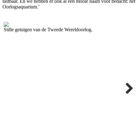
tastbaar. En we hebben er ook al een mooie naam voor bedacht: het
Oorlogsaquarium.’
Stille getuigen van de Tweede Wereldoorlog.
N
Next