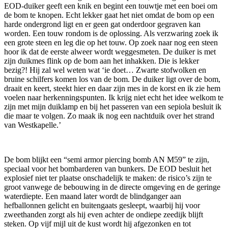
EOD-duiker geeft een knik en begint een touwtje met een boei om
de bom te knopen. Echt lekker gaat het niet omdat de bom op een
harde ondergrond ligt en er geen gat onderdoor gegraven kan
worden. Een touw rondom is de oplossing. Als verzwaring zoek ik
een grote steen en leg die op het touw. Op zoek naar nog een steen
hoor ik dat de eerste alweer wordt weggesmeten. De duiker is met
zijn duikmes flink op de bom aan het inhakken. Die is lekker
bezig?! Hij zal wel weten wat ‘ie doet… Zwarte stofwolken en
bruine schilfers komen los van de bom. De duiker ligt over de bom,
draait en keert, steekt hier en daar zijn mes in de korst en ik zie hem
voelen naar herkenningspunten. Ik krijg niet echt het idee welkom te
zijn met mijn duiklamp en bij het passeren van een sepiola besluit ik
die maar te volgen. Zo maak ik nog een nachtduik over het strand
van Westkapelle.’
De bom blijkt een “semi armor piercing bomb AN M59” te zijn,
speciaal voor het bombarderen van bunkers. De EOD besluit het
explosief niet ter plaatse onschadelijk te maken: de risico’s zijn te
groot vanwege de bebouwing in de directe omgeving en de geringe
waterdiepte. Een maand later wordt de blindganger aan
hefballonnen gelicht en buitengaats gesleept, waarbij hij voor
zweethanden zorgt als hij even achter de ondiepe zeedijk blijft
steken. Op vijf mijl uit de kust wordt hij afgezonken en tot