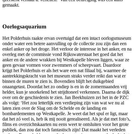
gemaakt.
Oorlogsaquarium
Het Polderhuis raakte ervan overtuigd dat een intact oorlogsmuseum
onder water een betere aanvulling op de collectie zou zijn dan een
enkel anker op het droge. Het verloor de interesse in het anker, en na
overleg met de commissie vond Rijkswaterstaat het goed dat het
anker en de andere wrakken bij Westkapelle bleven liggen, waar ze
geen gevaar vormen voor zwemmers of scheepvaart. Daardoor
krijgt het Polderhuis er als het ware een nat filiaal bij, waarmee de
aantrekkingskracht van het museum straks verder reikt dan wat er
binnen de muren te zien is. Bovendien blijft het duikgebied
onaangetast. Doordat het zo ondiep is en in de zomermaanden vrij
helder, kun je snorkelend het strijdtoneel verkennen. Daarna de dijk
over om de geschiedenis te zien. Jan Beekhuizen zei het in de PZC
als volgt: ‘Het zou letterlijk een verdieping zijn van wat we nu al
laten zien over de Slag om de Schelde en de landing en
bombardementen op Westkapelle. Je weet dat het spul er ligt, maar
dat het zó veel is, heb ik mij nooit gerealiseerd. Als je dat met foto’s,
films en overzichtskaarten nu eens weet te ontsluiten voor het grote
publiek, dan zou dat toch fantastisch zijn! Dat maakt het verleden