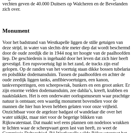
vechten geven de 40.000 Duitsers op Walcheren en de Bevelanden
zich over.
Monument
Voor het badstrand van Westkapelle liggen de stille getuigen van
deze strijd, in water van slechts drie meter diep dat wordt beschermd
door de oude zeedijk die in 1944 nog ter hoogte van de paalhoofden
liep. De geschiedenis is ingehaald door het leven dat zich hier heeft
gevestigd. Een rupsvoertuig ligt in het zand, de tracks zijn eraf
gelopen. Op de randen van het voertuig staan dikke bossen tubelaria
en polsdikke dodemansduim. Tussen de paalhoofden en achter de
oude zeedijk liggen tanks, amfibievoertuigen, een kanon,
tankversperringen, een scheepswrak, bunkers en een groot anker. Er
zijn enorme velden dodemansduim, zee dahlia’s, kreeft, krabben en
naaktslakken. Het is een onderwater oorlogsmuseum waar prachtige
natuur is ontstaan; een waardig monument bovendien voor de
mannen die hier hun leven hebben gelaten voor onze vrijheid.
Onzichtbaar voor de argeloze badgast of wandelaar die over het
water uitkijkt, maar niet voor de begerige blikken van
Rijkswaterstaat. Dat maakt wel eens plannen om nodeloos wrakken
te lichten waar de scheepvaart geen last van heeft, zo weet de