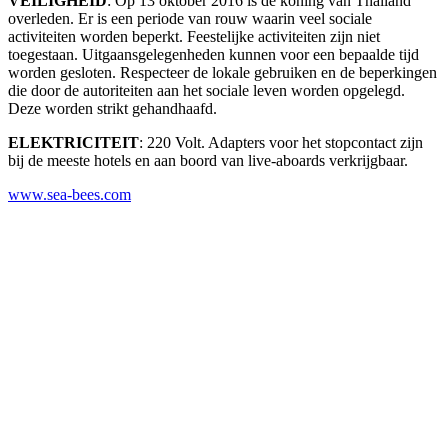
VEILIGHEID
: Op 13 oktober 2016 is de koning van Thailand
overleden. Er is een periode van rouw waarin veel sociale
activiteiten worden beperkt. Feestelijke activiteiten zijn niet
toegestaan. Uitgaansgelegenheden kunnen voor een bepaalde tijd
worden gesloten. Respecteer de lokale gebruiken en de beperkingen
die door de autoriteiten aan het sociale leven worden opgelegd.
Deze worden strikt gehandhaafd.
ELEKTRICITEIT
: 220 Volt. Adapters voor het stopcontact zijn
bij de meeste hotels en aan boord van live-aboards verkrijgbaar.
www.sea-bees.com