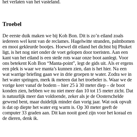
het verlaten van het vasteland.
Troebel
De eerste duik maken we bij Koh Bon. Dit is zo’n eiland zoals
iedereen wel kent van de reclames. Hagelwitte stranden, palmbomen
en mooi gekleurde bootjes. Hoewel dit eiland het dichtst bij Phuket
ligt, is het nog niet onder de voet gelopen door toeristen. Aan een
kant van het eiland is een steile rots waar onze boot aanlegt. Voor
ons betekent Koh Bon “Manta-point”, legt de gids uit. Als er ergens
een plek is waar we manta’s kunnen zien, dan is het hier. Na een
wat warrige briefing gaan we in drie groepen te water. Zodra we in
het water springen, merk ik meteen dat het troebeler is. Waar we de
vorige keer vanaf de bodem – hier 25 à 30 meter diep – de boot
konden zien, hebben we nu niet meer dan 10 tot 15 meter zicht. Dat
is natuurlijk meer dan voldoende, zeker als je de Oosterschelde
gewend bent, maar duidelijk minder dan vorig jaar. Wat ook opvalt
is dat op diepte het water erg warm is. Op 30 meter geeft de
computer 33 graden aan. Dit kan nooit goed zijn voor het koraal en
de dieren, denk ik.