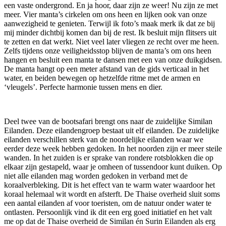
een vaste ondergrond. En ja hoor, daar zijn ze weer! Nu zijn ze met
meer. Vier manta’s cirkelen om ons heen en lijken ook van onze
aanwezigheid te genieten. Terwijl ik foto’s maak merk ik dat ze bij
mij minder dichtbij komen dan bij de rest. Ik besluit mijn flitsers uit
te zetten en dat werkt. Niet veel later vliegen ze recht over me heen.
Zelfs tijdens onze veiligheidsstop blijven de manta’s om ons heen
hangen en besluit een manta te dansen met een van onze duikgidsen.
De manta hangt op een meter afstand van de gids verticaal in het
water, en beiden bewegen op hetzelfde ritme met de armen en
‘vleugels’. Perfecte harmonie tussen mens en dier.
Deel twee van de bootsafari brengt ons naar de zuidelijke Similan
Eilanden. Deze eilandengroep bestaat uit elf eilanden. De zuidelijke
eilanden verschillen sterk van de noordelijke eilanden waar we
eerder deze week hebben gedoken. In het noorden zijn er meer steile
wanden. In het zuiden is er sprake van rondere rotsblokken die op
elkaar zijn gestapeld, waar je omheen of tussendoor kunt duiken. Op
niet alle eilanden mag worden gedoken in verband met de
koraalverbleking. Dit is het effect van te warm water waardoor het
koraal helemaal wit wordt en afsterft. De Thaise overheid sluit soms
een aantal eilanden af voor toeristen, om de natuur onder water te
ontlasten. Persoonlijk vind ik dit een erg goed initiatief en het valt
me op dat de Thaise overheid de Similan én Surin Eilanden als erg