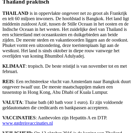
Thailand praktisch
THAILAND
is in oppervlakte ongeveer net zo groot als Frankrijk
en telt 60 miljoen inwoners. De hoofdstad is Bangkok. Het land ligt
middenin zuidoost Azië, tussen de Stille Oceaan in het oosten en de
Indische Oceaan in het westen. Het zuidelijke deel van Thailand is
een schiereiland met oceaankusten en duikgebieden aan beide
zijden. De meeste steden en vakantieoorden liggen aan de oostkust.
Phuket vormt een uitzondering, deze toeristenplaats ligt aan de
westkust. Het land is sinds oktober in diepe rouw vanwege het
overlijden van koning Bhumibol Adulyadej.
KLIMAAT
: tropisch. De beste reistijd is van november tot en met
februari.
REIS
: Een rechtstreekse vlucht van Amsterdam naar Bangkok duurt
ongeveer twaalf uur. De meeste maatschappijen maken een
tussenstop in Hong Kong, Abu Dhabi of Kuala Lumpur.
VALUTA
: Thaise bath (40 bath voor 1 euro). Er zijn voldoende
geldautomaten die creditcards en bankpassen accepteren.
VACCINATIES
: Aanbevolen zijn Hepatitis A en DTP.
www.ggdreisvaccinaties.nl