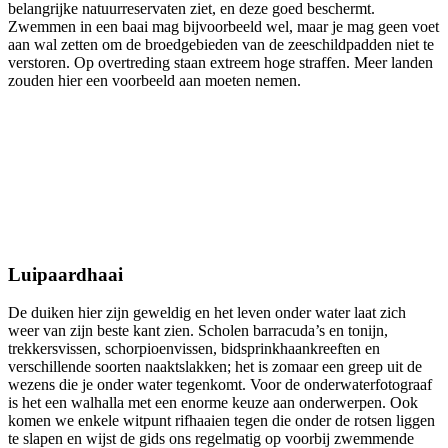
belangrijke natuurreservaten ziet, en deze goed beschermt.
Zwemmen in een baai mag bijvoorbeeld wel, maar je mag geen voet
aan wal zetten om de broedgebieden van de zeeschildpadden niet te
verstoren. Op overtreding staan extreem hoge straffen. Meer landen
zouden hier een voorbeeld aan moeten nemen.
Luipaardhaai
De duiken hier zijn geweldig en het leven onder water laat zich
weer van zijn beste kant zien. Scholen barracuda’s en tonijn,
trekkersvissen, schorpioenvissen, bidsprinkhaankreeften en
verschillende soorten naaktslakken; het is zomaar een greep uit de
wezens die je onder water tegenkomt. Voor de onderwaterfotograaf
is het een walhalla met een enorme keuze aan onderwerpen. Ook
komen we enkele witpunt rifhaaien tegen die onder de rotsen liggen
te slapen en wijst de gids ons regelmatig op voorbij zwemmende