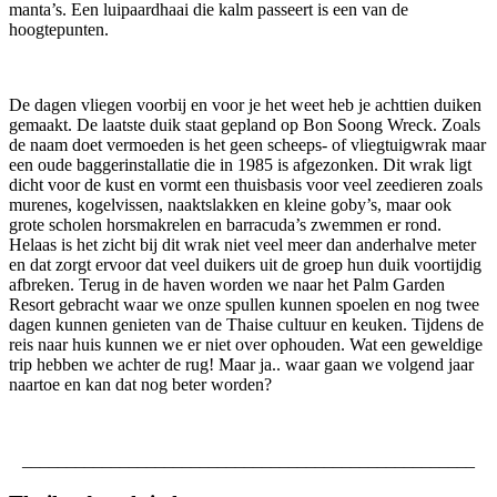
manta’s. Een luipaardhaai die kalm passeert is een van de
hoogtepunten.
De dagen vliegen voorbij en voor je het weet heb je achttien duiken
gemaakt. De laatste duik staat gepland op Bon Soong Wreck. Zoals
de naam doet vermoeden is het geen scheeps- of vliegtuigwrak maar
een oude baggerinstallatie die in 1985 is afgezonken. Dit wrak ligt
dicht voor de kust en vormt een thuisbasis voor veel zeedieren zoals
murenes, kogelvissen, naaktslakken en kleine goby’s, maar ook
grote scholen horsmakrelen en barracuda’s zwemmen er rond.
Helaas is het zicht bij dit wrak niet veel meer dan anderhalve meter
en dat zorgt ervoor dat veel duikers uit de groep hun duik voortijdig
afbreken. Terug in de haven worden we naar het Palm Garden
Resort gebracht waar we onze spullen kunnen spoelen en nog twee
dagen kunnen genieten van de Thaise cultuur en keuken. Tijdens de
reis naar huis kunnen we er niet over ophouden. Wat een geweldige
trip hebben we achter de rug! Maar ja.. waar gaan we volgend jaar
naartoe en kan dat nog beter worden?
___________________________________________________