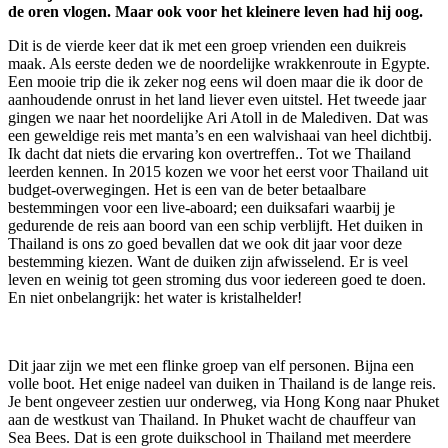
de oren vlogen. Maar ook voor het kleinere leven had hij oog.
Dit is de vierde keer dat ik met een groep vrienden een duikreis
maak. Als eerste deden we de noordelijke wrakkenroute in Egypte.
Een mooie trip die ik zeker nog eens wil doen maar die ik door de
aanhoudende onrust in het land liever even uitstel. Het tweede jaar
gingen we naar het noordelijke Ari Atoll in de Malediven. Dat was
een geweldige reis met manta’s en een walvishaai van heel dichtbij.
Ik dacht dat niets die ervaring kon overtreffen.. Tot we Thailand
leerden kennen. In 2015 kozen we voor het eerst voor Thailand uit
budget-overwegingen. Het is een van de beter betaalbare
bestemmingen voor een live-aboard; een duiksafari waarbij je
gedurende de reis aan boord van een schip verblijft. Het duiken in
Thailand is ons zo goed bevallen dat we ook dit jaar voor deze
bestemming kiezen. Want de duiken zijn afwisselend. Er is veel
leven en weinig tot geen stroming dus voor iedereen goed te doen.
En niet onbelangrijk: het water is kristalhelder!
Dit jaar zijn we met een flinke groep van elf personen. Bijna een
volle boot. Het enige nadeel van duiken in Thailand is de lange reis.
Je bent ongeveer zestien uur onderweg, via Hong Kong naar Phuket
aan de westkust van Thailand. In Phuket wacht de chauffeur van
Sea Bees. Dat is een grote duikschool in Thailand met meerdere