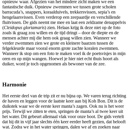
opnieuw waar. Afgezien van het mindere zicht maken we een
fantastische duik. Opnieuw zwemmen we tussen grote scholen
barracuda’s, snappers, koraalduivels, trekkersvissen, sepia’s en
hengelaarsvissen. Even verderop een zeepaardje en verschillende
fluitvissen. De gids neemt me mee en laat een zeldzame denappelvis
(
Cleidopus gloriamaris
) zien. Helaas krijg ik deze niet op de foto
zoals ik graag zou willen en de tijd dringt – door de diepte en de
mensen achter mij die hem ook graag willen zien. Wanneer we
verder zwemmen zien we grote en kleinere baarzen tussen de
felgekleurde maar vooral enorm grote zachte koralen zwemmen.
Wanneer ik stop om een foto te maken voel ik de poetsvisjes in mijn
oren en op mijn wangen. Hoewel je hier niet echt thuis hoort als
duiker, word je toch opgenomen als bewoner van de zee.
Harmonie
Het eerste deel van de trip zit er nu bijna op. We varen terug richting
de haven en leggen voor de laatste keer aan bij Koh Bon. Dit is de
duikstek waar we de eerste keer manta’s zagen. Ook nu is het weer
prijs. Terwijl we zitten te eten, springen de manta’s al twee keer uit
het water. Dit gebeurt allemaal vlak voor onze boot. De gids vertelt
dat hij dit in vijf jaar slechts één keer eerder heeft gezien, dat belooft
wat. Zodra we in het water springen, dalen we af en zoeken naar