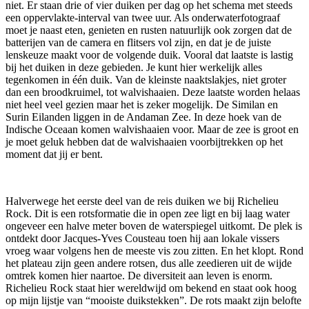
niet. Er staan drie of vier duiken per dag op het schema met steeds
een oppervlakte-interval van twee uur. Als onderwaterfotograaf
moet je naast eten, genieten en rusten natuurlijk ook zorgen dat de
batterijen van de camera en flitsers vol zijn, en dat je de juiste
lenskeuze maakt voor de volgende duik. Vooral dat laatste is lastig
bij het duiken in deze gebieden. Je kunt hier werkelijk alles
tegenkomen in één duik. Van de kleinste naaktslakjes, niet groter
dan een broodkruimel, tot walvishaaien. Deze laatste worden helaas
niet heel veel gezien maar het is zeker mogelijk. De Similan en
Surin Eilanden liggen in de Andaman Zee. In deze hoek van de
Indische Oceaan komen walvishaaien voor. Maar de zee is groot en
je moet geluk hebben dat de walvishaaien voorbijtrekken op het
moment dat jij er bent.
Halverwege het eerste deel van de reis duiken we bij Richelieu
Rock. Dit is een rotsformatie die in open zee ligt en bij laag water
ongeveer een halve meter boven de waterspiegel uitkomt. De plek is
ontdekt door Jacques-Yves Cousteau toen hij aan lokale vissers
vroeg waar volgens hen de meeste vis zou zitten. En het klopt. Rond
het plateau zijn geen andere rotsen, dus alle zeedieren uit de wijde
omtrek komen hier naartoe. De diversiteit aan leven is enorm.
Richelieu Rock staat hier wereldwijd om bekend en staat ook hoog
op mijn lijstje van “mooiste duikstekken”. De rots maakt zijn belofte