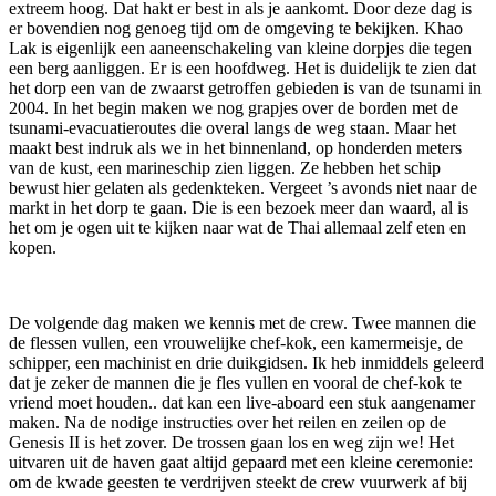
extreem hoog. Dat hakt er best in als je aankomt. Door deze dag is
er bovendien nog genoeg tijd om de omgeving te bekijken. Khao
Lak is eigenlijk een aaneenschakeling van kleine dorpjes die tegen
een berg aanliggen. Er is een hoofdweg. Het is duidelijk te zien dat
het dorp een van de zwaarst getroffen gebieden is van de tsunami in
2004. In het begin maken we nog grapjes over de borden met de
tsunami-evacuatieroutes die overal langs de weg staan. Maar het
maakt best indruk als we in het binnenland, op honderden meters
van de kust, een marineschip zien liggen. Ze hebben het schip
bewust hier gelaten als gedenkteken. Vergeet ’s avonds niet naar de
markt in het dorp te gaan. Die is een bezoek meer dan waard, al is
het om je ogen uit te kijken naar wat de Thai allemaal zelf eten en
kopen.
De volgende dag maken we kennis met de crew. Twee mannen die
de flessen vullen, een vrouwelijke chef-kok, een kamermeisje, de
schipper, een machinist en drie duikgidsen. Ik heb inmiddels geleerd
dat je zeker de mannen die je fles vullen en vooral de chef-kok te
vriend moet houden.. dat kan een live-aboard een stuk aangenamer
maken. Na de nodige instructies over het reilen en zeilen op de
Genesis II is het zover. De trossen gaan los en weg zijn we! Het
uitvaren uit de haven gaat altijd gepaard met een kleine ceremonie:
om de kwade geesten te verdrijven steekt de crew vuurwerk af bij