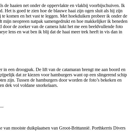
s de haaien net onder de oppervlakte en vlakbij voorbijschuiven. Ik
 Het is goed te zien hoe de blauwe haai zijn ogen sluit als hij zijn
bij te komen en het vast te leggen. Met hoekduiken probeer ik onder de
rdt mijn neopreen natpak samengedrukt en hoe makkelijker ik beneden
nd door de zoeker van de camera lukt het me een beeldvullende foto
e lens en wat ben ik blij dat de haai meer trek heeft in vis dan in
ier in een droogpak. De lift van de catamaran brengt me aan boord en
ijpelijk dat ze kiezen voor hamburgers want op een slingerend schip
hoten zijn. Tussen de hamburgers door worden de foto’s bekeken en
en dek vol voldane snorkelaars.
__
rie van mooiste duikplaatsen van Groot-Brittannië. Porthkerris Divers