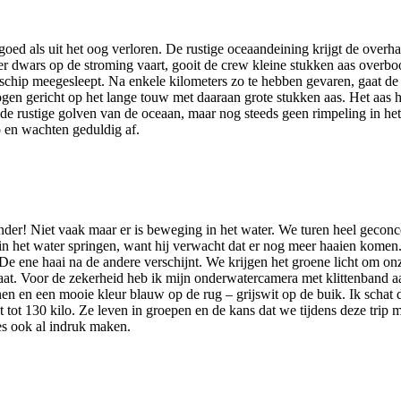
oed als uit het oog verloren. De rustige oceaandeining krijgt de overha
dwars op de stroming vaart, gooit de crew kleine stukken aas overboo
 schip meegesleept. Na enkele kilometers zo te hebben gevaren, gaat de
n gericht op het lange touw met daaraan grote stukken aas. Het aas hang
 de rustige golven van de oceaan, maar nog steeds geen rimpeling in he
 en wachten geduldig af.
onder! Niet vaak maar er is beweging in het water. We turen heel gecon
in het water springen, want hij verwacht dat er nog meer haaien komen
e ene haai na de andere verschijnt. We krijgen het groene licht om onze
taat. Voor de zekerheid heb ik mijn onderwatercamera met klittenband a
en en een mooie kleur blauw op de rug – grijswit op de buik. Ik schat 
tot 130 kilo. Ze leven in groepen en de kans dat we tijdens deze trip
es ook al indruk maken.