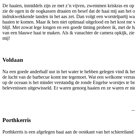
De haaien, inmiddels zijn ze met z’n vijven, zwemmen kriskras en op 
zie de ogen in de oogkassen draaien en besef dat de haai mij aan het o
indrukwekkende tanden in het aas zet. Dan volgt een worstelpartij waa
haaien te komen. Maar ik ben niet optimaal uitgelood en het kost m
blijf. Met zowat lege longen en een goede timing probeer ik, met de 
van een blauwe haai te maken. Als ik vanachter de camera opkijk, zie i
mij!
Voldaan
Na een goede anderhalf uur in het water te hebben gelegen vind ik he
de lucht van de barbecue komt me tegemoet. Wat een welkome verrassi
op de oceaan is het minder verstandig de ronde Engelse worstjes te 
belevenissen uitgewisseld. Er waren genoeg haaien en ze waren er nie
_
Porthkerris
Porthkerris is een afgelegen baai aan de oostkant van het schiereiland