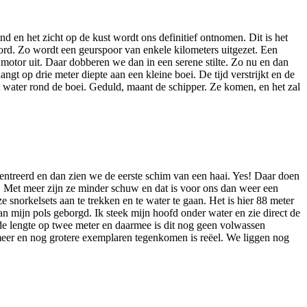
nd en het zicht op de kust wordt ons definitief ontnomen. Dit is het
rd. Zo wordt een geurspoor van enkele kilometers uitgezet. Een
 motor uit. Daar dobberen we dan in een serene stilte. Zo nu en dan
t op drie meter diepte aan een kleine boei. De tijd verstrijkt en de
t water rond de boei. Geduld, maant de schipper. Ze komen, en het zal
centreerd en dan zien we de eerste schim van een haai. Yes! Daar doen
. Met meer zijn ze minder schuw en dat is voor ons dan weer een
 snorkelsets aan te trekken en te water te gaan. Het is hier 88 meter
an mijn pols geborgd. Ik steek mijn hoofd onder water en zie direct de
de lengte op twee meter en daarmee is dit nog geen volwassen
 meer en nog grotere exemplaren tegenkomen is reëel. We liggen nog