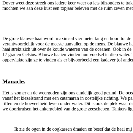
Dover weet deze streek ons iedere keer weer op iets bijzonders te trak
mochten we aan deze kust een topjaar beleven met de ruim zeven meter
De grote blauwe haai wordt maximaal vier meter lang en hoort tot de fa
verantwoordelijk voor de meeste aanvallen op de mens. De blauwe haai 
haai strekt zich uit over de koude wateren van de oceanen. Ook in d
17 graden Celsius. Blauwe haaien vinden hun voedsel in diep water. T
oppervlakte zijn ze te vinden als er bijvoorbeeld een kadaver (of ander
Manacles
Het is zomer en de weergoden zijn ons eindelijk goed gezind. De oceaa
vanaf het kiezelstrand met een catamaran in oostelijke richting. We 
riffen en de hoeveelheid leven onder water. Dit is ook de plek waar de
we doorkruisen het ankergebied van de grote zeeschepen. Tankers ligg
Ik zie de ogen in de oogkassen draaien en besef dat de haai mij 