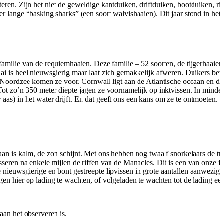
teren. Zijn het niet de geweldige kantduiken, driftduiken, bootduiken, r
 lange “basking sharks” (een soort walvishaaien). Dit jaar stond in he
milie van de requiemhaaien. Deze familie – 52 soorten, de tijgerhaaien,
is heel nieuwsgierig maar laat zich gemakkelijk afweren. Duikers betit
e Noordzee komen ze voor. Cornwall ligt aan de Atlantische oceaan en 
ot zo’n 350 meter diepte jagen ze voornamelijk op inktvissen. In minde
 aas) in het water drijft. En dat geeft ons een kans om ze te ontmoeten.
n is kalm, de zon schijnt. Met ons hebben nog twaalf snorkelaars de tr
passeren na enkele mijlen de riffen van de Manacles. Dit is een van on
 nieuwsgierige en bont gestreepte lipvissen in grote aantallen aanwezig
en hier op lading te wachten, of volgeladen te wachten tot de lading 
aan het observeren is.