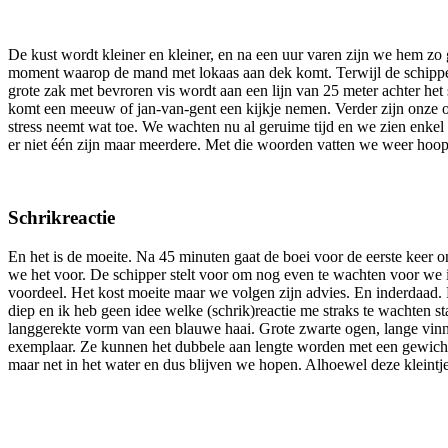
De kust wordt kleiner en kleiner, en na een uur varen zijn we hem zo g
moment waarop de mand met lokaas aan dek komt. Terwijl de schipper 
grote zak met bevroren vis wordt aan een lijn van 25 meter achter het
komt een meeuw of jan-van-gent een kijkje nemen. Verder zijn onze oge
stress neemt wat toe. We wachten nu al geruime tijd en we zien enkel
er niet één zijn maar meerdere. Met die woorden vatten we weer hoop
Schrikreactie
En het is de moeite. Na 45 minuten gaat de boei voor de eerste keer 
we het voor. De schipper stelt voor om nog even te wachten voor we 
voordeel. Het kost moeite maar we volgen zijn advies. En inderdaad. D
diep en ik heb geen idee welke (schrik)reactie me straks te wachten s
langgerekte vorm van een blauwe haai. Grote zwarte ogen, lange vinn
exemplaar. Ze kunnen het dubbele aan lengte worden met een gewicht 
maar net in het water en dus blijven we hopen. Alhoewel deze kleintj