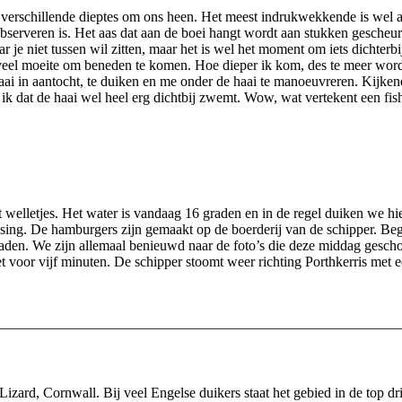
verschillende dieptes om ons heen. Het meest indrukwekkende is wel al
bserveren is. Het aas dat aan de boei hangt wordt aan stukken gescheurd.
r je niet tussen wil zitten, maar het is wel het moment om iets dichter
e veel moeite om beneden te komen. Hoe dieper ik kom, des te meer wo
haai in aantocht, te duiken en me onder de haai te manoeuvreren. Kijke
k dat de haai wel heel erg dichtbij zwemt. Wow, wat vertekent een fishey
t welletjes. Het water is vandaag 16 graden en in de regel duiken we h
ng. De hamburgers zijn gemaakt op de boerderij van de schipper. Begr
braden. We zijn allemaal benieuwd naar de foto’s die deze middag gesc
t voor vijf minuten. De schipper stoomt weer richting Porthkerris met e
________________________________________________________
 Lizard, Cornwall. Bij veel Engelse duikers staat het gebied in de top d