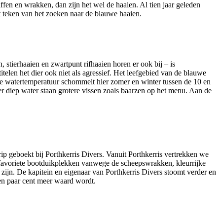
iffen en wrakken, dan zijn het wel de haaien. Al tien jaar geleden
t teken van het zoeken naar de blauwe haaien.
 stierhaaien en zwartpunt rifhaaien horen er ook bij – is
elen het dier ook niet als agressief. Het leefgebied van de blauwe
de watertemperatuur schommelt hier zomer en winter tussen de 10 en
r diep water staan grotere vissen zoals baarzen op het menu. Aan de
ip geboekt bij Porthkerris Divers. Vanuit Porthkerris vertrekken we
ze favoriete bootduikplekken vanwege de scheepswrakken, kleurrijke
 zijn. De kapitein en eigenaar van Porthkerris Divers stoomt verder en
een paar cent meer waard wordt.