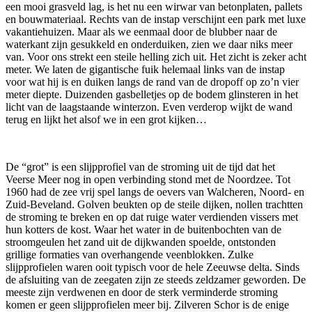
een mooi grasveld lag, is het nu een wirwar van betonplaten, pallets
en bouwmateriaal. Rechts van de instap verschijnt een park met luxe
vakantiehuizen. Maar als we eenmaal door de blubber naar de
waterkant zijn gesukkeld en onderduiken, zien we daar niks meer
van. Voor ons strekt een steile helling zich uit. Het zicht is zeker acht
meter. We laten de gigantische fuik helemaal links van de instap
voor wat hij is en duiken langs de rand van de dropoff op zo’n vier
meter diepte. Duizenden gasbelletjes op de bodem glinsteren in het
licht van de laagstaande winterzon. Even verderop wijkt de wand
terug en lijkt het alsof we in een grot kijken…
De “grot” is een slijpprofiel van de stroming uit de tijd dat het
Veerse Meer nog in open verbinding stond met de Noordzee. Tot
1960 had de zee vrij spel langs de oevers van Walcheren, Noord- en
Zuid-Beveland. Golven beukten op de steile dijken, nollen trachtten
de stroming te breken en op dat ruige water verdienden vissers met
hun kotters de kost. Waar het water in de buitenbochten van de
stroomgeulen het zand uit de dijkwanden spoelde, ontstonden
grillige formaties van overhangende veenblokken. Zulke
slijpprofielen waren ooit typisch voor de hele Zeeuwse delta. Sinds
de afsluiting van de zeegaten zijn ze steeds zeldzamer geworden. De
meeste zijn verdwenen en door de sterk verminderde stroming
komen er geen slijpprofielen meer bij. Zilveren Schor is de enige