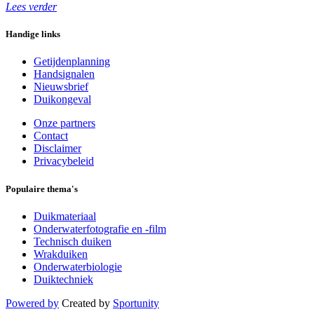
Lees verder
Handige links
Getijdenplanning
Handsignalen
Nieuwsbrief
Duikongeval
Onze partners
Contact
Disclaimer
Privacybeleid
Populaire thema's
Duikmateriaal
Onderwaterfotografie en -film
Technisch duiken
Wrakduiken
Onderwaterbiologie
Duiktechniek
Powered by
Created by
Sportunity