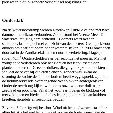
plek waar je dit bijzondere verschijnsel nog kunt zien.
Onderdak
Na de watersnoodramp werden Noord- en Zuid-Beveland met twee
dammen met elkaar verbonden. Zo ontstond het Veerse Meer. De
waterkwaliteit ging hard achteruit. ’s Zomers werd het een
stinkende, bruine poel met een zicht van decimeters. Geen plek voor
duikers om daar het hoofd onder water te steken. In 2004 bracht een
doorlaat in de Zandkreekdam een enorme verbetering. Dagelijks
3
spoelt 40m
Oosterscheldewater per seconde het meer in. Met het
zoutgehalte verbeterden ook het zicht en het leefklimaat voor
planten en dieren. De eerste duikers die gingen kijken, ontdekten al
snel dat de oever bij Zilveren Schor bijzonder was. Waar de
stroming de zachte delen in de bodem heeft weggespoeld, zijn hier
de indrukwekkende overhangende veenblokken achtergebleven.
Onder de overhang kijken we tijdens onze winterse duik naar
zeedraad en roodwier. Vanaf het voorjaar groeien de blokken vol
met zakpijpen en bieden de holtes letterlijk onderdak aan krabben,
kreeften, grondels en zeedonderpadden.
Zilveren Schor ligt vrij beschut. Wind uit het zuidwesten staat hier
aflandig. Als het niet te hard waait zorgen de hoge bomen aan de