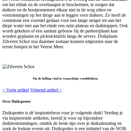
om het rifdak en de overhangen te beschermen, te zorgen dat
duikers en de bootjesmensen elkaar niet in de weg zitten en
voorzieningen op het droge aan te leggen voor duikers. Zo heeft de
commissie een voorstel gedaan voor een lange steiger tot aan het
diepe water met aan het einde een ruim plateau en duiktrappen. Ook
wordt gekeken of een sanitair gebouw bij de parkeerplaats kan
worden geplaatst en picknicktafels langs de oevers. Duikplaats
Zilveren Schor zou daarmee zomaar kunnen uitgroeien naar de
eerste hotspot in het Veerse Meer.
Op de helling vind je reusachtige veenblokken.
< Vorig artikel
Volgend artikel >
Over Duikspotter
Duikspotter is dé inspiratiebron voor je volgende duik! Verdiep je
via inspirerende artikelen, bereid je voor op bijzondere
duikbestemmingen, ontdek de beste tips over je duikuitrusting en
zoek de leukste events uit. Duikspotter is een initiatief van de NOB.