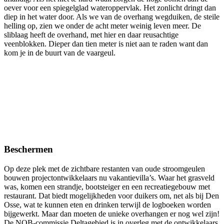
oever voor een spiegelglad wateroppervlak. Het zonlicht dringt dan
diep in het water door. Als we van de overhang wegduiken, de steile
helling op, zien we onder de acht meter weinig leven meer. De
sliblaag heeft de overhand, met hier en daar reusachtige
veenblokken. Dieper dan tien meter is niet aan te raden want dan
kom je in de buurt van de vaargeul.
Beschermen
Op deze plek met de zichtbare restanten van oude stroomgeulen
bouwen projectontwikkelaars nu vakantievilla’s. Waar het grasveld
was, komen een strandje, bootsteiger en een recreatiegebouw met
restaurant. Dat biedt mogelijkheden voor duikers om, net als bij Den
Osse, wat te kunnen eten en drinken terwijl de logboeken worden
bijgewerkt. Maar dan moeten de unieke overhangen er nog wel zijn!
De NOB-commissie Deltagebied is in overleg met de ontwikkelaars