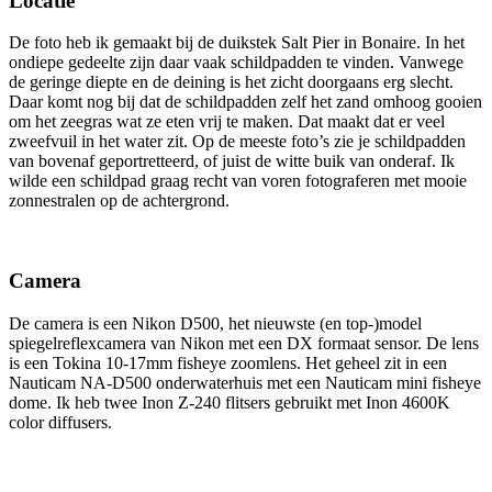
Locatie
De foto heb ik gemaakt bij de duikstek Salt Pier in Bonaire. In het
ondiepe gedeelte zijn daar vaak schildpadden te vinden. Vanwege
de geringe diepte en de deining is het zicht doorgaans erg slecht.
Daar komt nog bij dat de schildpadden zelf het zand omhoog gooien
om het zeegras wat ze eten vrij te maken. Dat maakt dat er veel
zweefvuil in het water zit. Op de meeste foto’s zie je schildpadden
van bovenaf geportretteerd, of juist de witte buik van onderaf. Ik
wilde een schildpad graag recht van voren fotograferen met mooie
zonnestralen op de achtergrond.
Camera
De camera is een Nikon D500, het nieuwste (en top-)model
spiegelreflexcamera van Nikon met een DX formaat sensor. De lens
is een Tokina 10-17mm fisheye zoomlens. Het geheel zit in een
Nauticam NA-D500 onderwaterhuis met een Nauticam mini fisheye
dome. Ik heb twee Inon Z-240 flitsers gebruikt met Inon 4600K
color diffusers.