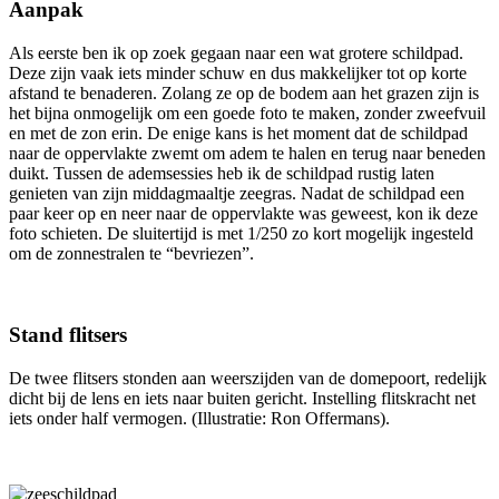
Aanpak
Als eerste ben ik op zoek gegaan naar een wat grotere schildpad.
Deze zijn vaak iets minder schuw en dus makkelijker tot op korte
afstand te benaderen. Zolang ze op de bodem aan het grazen zijn is
het bijna onmogelijk om een goede foto te maken, zonder zweefvuil
en met de zon erin. De enige kans is het moment dat de schildpad
naar de oppervlakte zwemt om adem te halen en terug naar beneden
duikt. Tussen de ademsessies heb ik de schildpad rustig laten
genieten van zijn middagmaaltje zeegras. Nadat de schildpad een
paar keer op en neer naar de oppervlakte was geweest, kon ik deze
foto schieten. De sluitertijd is met 1/250 zo kort mogelijk ingesteld
om de zonnestralen te “bevriezen”.
Stand flitsers
De twee flitsers stonden aan weerszijden van de domepoort, redelijk
dicht bij de lens en iets naar buiten gericht. Instelling flitskracht net
iets onder half vermogen. (Illustratie: Ron Offermans).