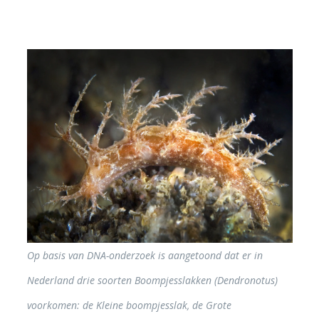
oek is aangetoond dat er in
Op basis van DNA-onderzoek is aange
Boompjesslakken (Dendronotus)
Nederland drie soorten Boompjessla
ompjesslak, de Grote
voorkomen: de Kleine boompjesslak,