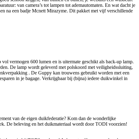
pparatuur: van camera’s tot lampen tot ademautomaten. En wat dacht je
ijnen na een badje Mcnett Mirazyme. Dit pakket met vijf verschillende
p vol vermogen 600 lumen en is uitermate geschikt als back-up lamp.
n. De lamp wordt geleverd met polskoord met veiligheidssluiting,
schenkverpakking . De Guppy kan trouwens gebruikt worden met een
esparen in je bagage. Verkrijgbaar bij (bijna) iedere duikwinkel in
glement van de eigen duikfederatie? Kom dan de wonderlijke
oek. De beleving en het duikmateriaal wordt door TODI voorzien!