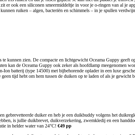
zit er ook een siliconen smeermiddeltje in voor je o-ringen van al je a
zou kunnen ruiken – algen, bacteriën en schimmels – in je spullen verdw
iets te kunnen zien. De compacte en lichtgewicht Oceama Guppy geeft o
 minuten kan de Oceama Guppy ook zeker als hoofdlamp
meegenomen worde
ium-Ion batterij (type 14500) met bijbehorende oplader in een luxe ge
e geen tijd hebt om hem tussen de duiken op te laden of als je gewicht b
een gebrevetteerde duiker en heb je een duikbuddy volgens het duikre
bben, is jullie duikbrevet, duikverzekering, zwemkledij en een handd
atie in helder water van 24°C!
€49 pp