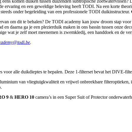
ag eens komen duiken tussen duizenden subtropische zoetwatervissen? 
de ervaring en een geweldige beleving heeft TODI. Na een korte theorie
g steeds onder begeleiding van een professionele TODI duikinstructeur.
van om dit te behalen? De TODI academy kan jouw droom stap voor stap 
bad en daarna ga je een plezierduik maken in ons bassin tussen onze deco
nige wat je zelf moet meenemen is zwemkledij, een handdoek en de ver
cademy@todi.be
.
voor alle duikdieptes te bepalen. Deze 1-filterset bevat het DIVE-filter,
uminium van vliegtuigkwaliteit en vrijwel onbreekbare filteroptieken, 
.
O 9
&
HERO 10
camera’s in een Super Suit of Protector onderwaterh