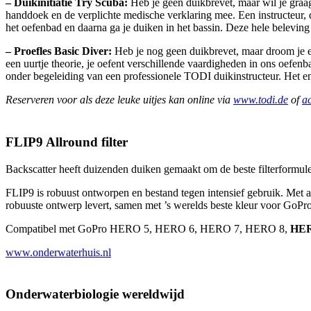
– Duikinitiatie Try Scuba:
Heb je geen duikbrevet, maar wil je gra
handdoek en de verplichte medische verklaring mee. Een instructeur, 
het oefenbad en daarna ga je duiken in het bassin. Deze hele belevin
– Proefles
Basic Diver:
Heb je nog geen duikbrevet, maar droom je er
een uurtje theorie, je oefent verschillende vaardigheden in ons oefen
onder begeleiding van een professionele TODI duikinstructeur. Het e
Reserveren
voor als deze leuke uitjes
kan online
via
www.todi.de
of
a
FLIP9 Allround filter
Backscatter heeft duizenden duiken gemaakt om de beste filterformules 
FLIP9 is robuust ontworpen en bestand tegen intensief gebruik. Met al
robuuste ontwerp levert, samen met ’s werelds beste kleur voor GoPro
Compatibel met GoPro HERO 5, HERO 6, HERO 7, HERO 8,
HER
www.onderwaterhuis.nl
Onderwaterbiologie wereldwijd