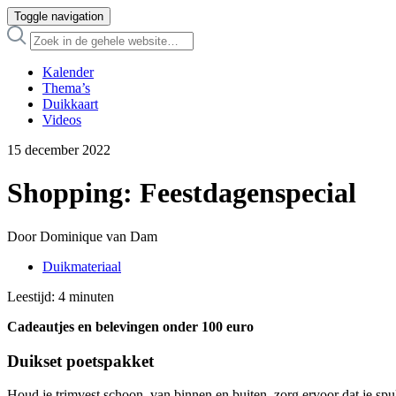
Toggle navigation
Kalender
Thema’s
Duikkaart
Videos
15 december 2022
Shopping: Feestdagenspecial
Door Dominique van Dam
Duikmateriaal
Leestijd:
4
minuten
Cadeautjes en belevingen onder 100 euro
Duikset poetspakket
Houd je trimvest schoon, van binnen en buiten, zorg ervoor dat je spull