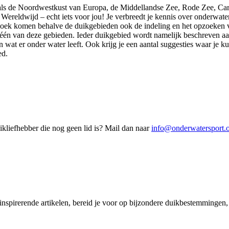
oals de Noordwestkust van Europa, de Middellandse Zee, Rode Zee, Ca
 Wereldwijd – echt iets voor jou! Je verbreedt je kennis over onderwate
t boek komen behalve de duikgebieden ook de indeling en het opzoeken
 één van deze gebieden. Ieder duikgebied wordt namelijk beschreven aa
n wat er onder water leeft. Ook krijg je een aantal suggesties waar je
ed.
kliefhebber die nog geen lid is? Mail dan naar
info@onderwatersport.
 inspirerende artikelen, bereid je voor op bijzondere duikbestemmingen, 