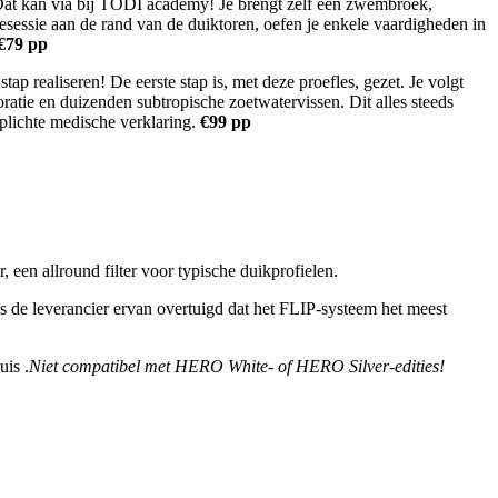
Dat kan via bij TODI academy! Je brengt zelf een zwembroek,
sessie aan de rand van de duiktoren, oefen je enkele vaardigheden in
€79 pp
realiseren! De eerste stap is, met deze proefles, gezet. Je volgt
ratie en duizenden subtropische zoetwatervissen. Dit alles steeds
plichte medische verklaring.
€99 pp
 een allround filter voor typische duikprofielen.
is de leverancier ervan overtuigd dat het FLIP-systeem het meest
uis .
Niet compatibel met HERO White- of HERO Silver-edities!