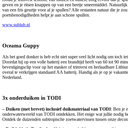
geven en je ritsen knappen op van een beetje smeermiddel. Natuurlijk 
van een fris geurtje voor al je spullen? Alle restanten natuur die je 
poetsbenodigdheden helpt je aan schone spullen.
www.sublub.nl
Oceama Guppy
Als het goed donker is heb echt niet super veel licht nodig om toch 
Doordat hij op een volle batterij een brandtijd heeft van 60 tot 90
bevestigingsclip voor op het masker of trimvest en herlaadbare Lith
overal te verkrijgen standaard AA batterij. Handig als je op je vakanti
Nederland.
3x onderduiken in TODI
– Duiken (met brevet) inclusief duikmateriaal van TODI
: Ben je 
onderwaterwereld van TODI ontdekken. Het enige wat jullie nodig he
Ontdek de duizenden subtropische zoetwatervissen tussen onze decor