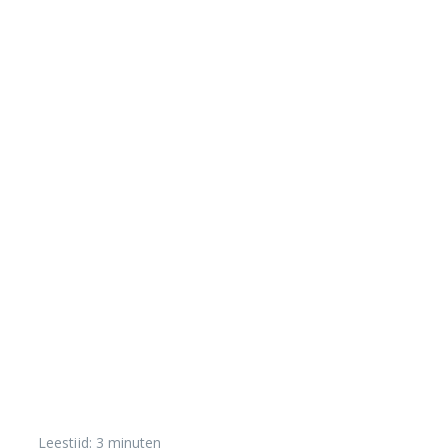
DUIKEN IN HET BUITENLAND
Leestijd:
3
minuten