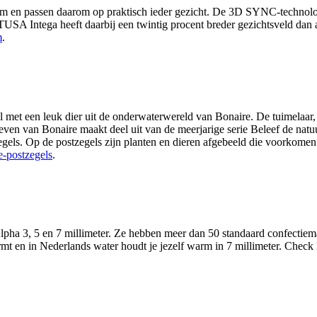
 en passen daarom op praktisch ieder gezicht. De 3D SYNC-technologie
TUSA Intega heeft daarbij een twintig procent breder gezichtsveld dan
m
.
tijl met een leuk dier uit de onderwaterwereld van Bonaire. De tuimelaa
leven van Bonaire maakt deel uit van de meerjarige serie Beleef de natu
zegels. Op de postzegels zijn planten en dieren afgebeeld die voorkomen 
e-postzegels
.
pha 3, 5 en 7 millimeter. Ze hebben meer dan 50 standaard confectie
ermt en in Nederlands water houdt je jezelf warm in 7 millimeter. Chec