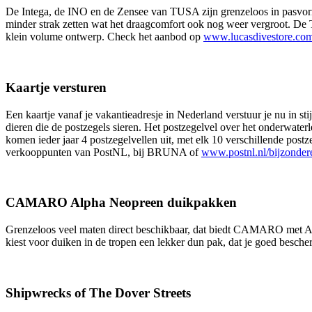
De Intega, de INO en de Zensee van TUSA zijn grenzeloos in pasvorm
minder strak zetten wat het draagcomfort ook nog weer vergroot. De 
klein volume ontwerp. Check het aanbod op
www.lucasdivestore.co
Kaartje versturen
Een kaartje vanaf je vakantieadresje in Nederland verstuur je nu in s
dieren die de postzegels sieren. Het postzegelvel over het onderwater
komen ieder jaar 4 postzegelvellen uit, met elk 10 verschillende post
verkooppunten van PostNL, bij BRUNA of
www.postnl.nl/bijzonder
CAMARO Alpha Neopreen duikpakken
Grenzeloos veel maten direct beschikbaar, dat biedt CAMARO met Al
kiest voor duiken in de tropen een lekker dun pak, dat je goed besch
Shipwrecks of The Dover Streets