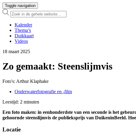
Toggle navigation
Kalender
Thema’s
Duikkaart
Videos
18 maart 2025
Zo gemaakt: Steenslijmvis
Foto's: Arthur Klaphake
Onderwaterfotografie en -film
Leestijd:
2
minuten
Een foto maken: in eenhonderdste van een seconde is het gebeur
gehoornde steenslijmvis de publieksprijs van DuikeninBeeld. Hoe z
Locatie