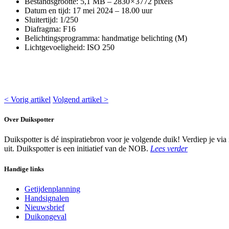
Bestandsgrootte: 5,1 MB – 2830 × 3772 pixels
Datum en tijd: 17 mei 2024 – 18.00 uur
Sluitertijd: 1/250
Diafragma: F16
Belichtingsprogramma: handmatige belichting (M)
Lichtgevoeligheid: ISO 250
< Vorig artikel
Volgend artikel >
Over Duikspotter
Duikspotter is dé inspiratiebron voor je volgende duik! Verdiep je via
uit. Duikspotter is een initiatief van de NOB.
Lees verder
Handige links
Getijdenplanning
Handsignalen
Nieuwsbrief
Duikongeval