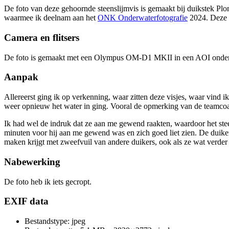
De foto van deze gehoornde steenslijmvis is gemaakt bij duikstek Pl
waarmee ik deelnam aan het
ONK Onderwaterfotografie
2024. Deze f
Camera en flitsers
De foto is gemaakt met een Olympus OM-D1 MKII in een AOI onderwa
Aanpak
Allereerst ging ik op verkenning, waar zitten deze visjes, waar vind
weer opnieuw het water in ging. Vooral de opmerking van de teamcoach 
Ik had wel de indruk dat ze aan me gewend raakten, waardoor het ste
minuten voor hij aan me gewend was en zich goed liet zien. De duiken
maken krijgt met zweefvuil van andere duikers, ook als ze wat verder 
Nabewerking
De foto heb ik iets gecropt.
EXIF data
Bestandstype: jpeg