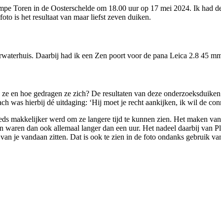
ompe Toren in de Oosterschelde om 18.00 uur op 17 mei 2024. Ik had d
oto is het resultaat van maar liefst zeven duiken.
terhuis. Daarbij had ik een Zen poort voor de pana Leica 2.8 45 mm 
 ik ze en hoe gedragen ze zich? De resultaten van deze onderzoeksduike
was hierbij dé uitdaging: ‘Hij moet je recht aankijken, ik wil de conne
eds makkelijker werd om ze langere tijd te kunnen zien. Het maken van
 waren dan ook allemaal langer dan een uur. Het nadeel daarbij van Pl
van je vandaan zitten. Dat is ook te zien in de foto ondanks gebruik va