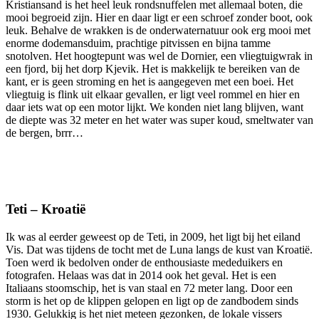
Kristiansand is het heel leuk rondsnuffelen met allemaal boten, die
mooi begroeid zijn. Hier en daar ligt er een schroef zonder boot, ook
leuk. Behalve de wrakken is de onderwaternatuur ook erg mooi met
enorme dodemansduim, prachtige pitvissen en bijna tamme
snotolven. Het hoogtepunt was wel de Dornier, een vliegtuigwrak in
een fjord, bij het dorp Kjevik. Het is makkelijk te bereiken van de
kant, er is geen stroming en het is aangegeven met een boei. Het
vliegtuig is flink uit elkaar gevallen, er ligt veel rommel en hier en
daar iets wat op een motor lijkt. We konden niet lang blijven, want
de diepte was 32 meter en het water was super koud, smeltwater van
de bergen, brrr…
Teti – Kroatië
Ik was al eerder geweest op de Teti, in 2009, het ligt bij het eiland
Vis. Dat was tijdens de tocht met de Luna langs de kust van Kroatië.
Toen werd ik bedolven onder de enthousiaste mededuikers en
fotografen. Helaas was dat in 2014 ook het geval. Het is een
Italiaans stoomschip, het is van staal en 72 meter lang. Door een
storm is het op de klippen gelopen en ligt op de zandbodem sinds
1930. Gelukkig is het niet meteen gezonken, de lokale vissers