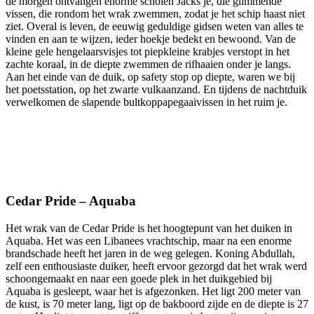
de morgen ontvangen enorme scholen Jacks je, die glimmende
vissen, die rondom het wrak zwemmen, zodat je het schip haast niet
ziet. Overal is leven, de eeuwig geduldige gidsen weten van alles te
vinden en aan te wijzen, ieder hoekje bedekt en bewoond. Van de
kleine gele hengelaarsvisjes tot piepkleine krabjes verstopt in het
zachte koraal, in de diepte zwemmen de rifhaaien onder je langs.
Aan het einde van de duik, op safety stop op diepte, waren we bij
het poetsstation, op het zwarte vulkaanzand. En tijdens de nachtduik
verwelkomen de slapende bultkoppapegaaivissen in het ruim je.
Cedar Pride – Aquaba
Het wrak van de Cedar Pride is het hoogtepunt van het duiken in
Aquaba. Het was een Libanees vrachtschip, maar na een enorme
brandschade heeft het jaren in de weg gelegen. Koning Abdullah,
zelf een enthousiaste duiker, heeft ervoor gezorgd dat het wrak werd
schoongemaakt en naar een goede plek in het duikgebied bij
Aquaba is gesleept, waar het is afgezonken. Het ligt
200 meter van
de kust, is 70 meter lang, ligt op de bakboord zijde en de diepte is 27