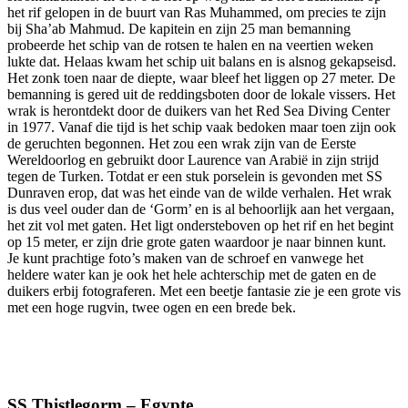
het rif gelopen in de buurt van Ras Muhammed, om precies te zijn
bij Sha’ab Mahmud. De kapitein en zijn 25 man bemanning
probeerde het schip van de rotsen te halen en na veertien weken
lukte dat. Helaas kwam het schip uit balans en is alsnog gekapseisd.
Het zonk toen naar de diepte, waar bleef het liggen op 27 meter. De
bemanning is gered uit de reddingsboten door de lokale vissers. Het
wrak is herontdekt door de duikers van het Red Sea Diving Center
in 1977. Vanaf die tijd is het schip vaak bedoken maar toen zijn ook
de geruchten begonnen. Het zou een wrak zijn van de Eerste
Wereldoorlog en gebruikt door Laurence van Arabië in zijn strijd
tegen de Turken. Totdat er een stuk porselein is gevonden met SS
Dunraven erop, dat was het einde van de wilde verhalen. Het wrak
is dus veel ouder dan de ‘Gorm’ en is al behoorlijk aan het vergaan,
het zit vol met gaten. Het ligt ondersteboven op het rif en het begint
op 15 meter, er zijn drie grote gaten waardoor je naar binnen kunt.
Je kunt prachtige foto’s maken van de schroef en vanwege het
heldere water kan je ook het hele achterschip met de gaten en de
duikers erbij fotograferen. Met een beetje fantasie zie je een grote vis
met een hoge rugvin, twee ogen en een brede bek.
SS Thistlegorm – Egypte