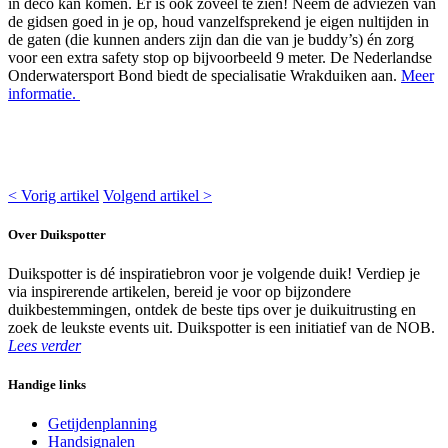
in deco kan komen. Er is ook zoveel te zien! Neem de adviezen van
de gidsen goed in je op, houd vanzelfsprekend je eigen nultijden in
de gaten (die kunnen anders zijn dan die van je buddy’s) én zorg
voor een extra safety stop op bijvoorbeeld 9 meter. De Nederlandse
Onderwatersport Bond biedt de specialisatie Wrakduiken aan.
Meer
informatie.
< Vorig artikel
Volgend artikel >
Over Duikspotter
Duikspotter is dé inspiratiebron voor je volgende duik! Verdiep je
via inspirerende artikelen, bereid je voor op bijzondere
duikbestemmingen, ontdek de beste tips over je duikuitrusting en
zoek de leukste events uit. Duikspotter is een initiatief van de NOB.
Lees verder
Handige links
Getijdenplanning
Handsignalen