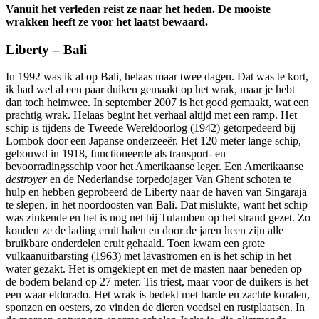
Vanuit het verleden reist ze naar het heden. De mooiste
wrakken heeft ze voor het laatst bewaard.
Liberty – Bali
In 1992 was ik al op Bali, helaas maar twee dagen. Dat was te kort,
ik had wel al een paar duiken gemaakt op het wrak, maar je hebt
dan toch heimwee. In september 2007 is het goed gemaakt,
wat een
prachtig wrak. Helaas begint het verhaal altijd met een ramp. Het
schip is tijdens de Tweede Wereldoorlog (1942) getorpedeerd bij
Lombok door een Japanse onderzeeër. Het 120 meter lange schip,
gebouwd in 1918, functioneerde als transport- en
bevoorradingsschip voor het Amerikaanse leger. Een Amerikaanse
destroyer
en de Nederlandse torpedojager Van Ghent schoten te
hulp en hebben geprobeerd de Liberty naar de haven van Singaraja
te slepen, in het noordoosten van Bali. Dat mislukte, want het schip
was zinkende en het is nog net bij Tulamben op het strand gezet. Zo
konden ze de lading eruit halen en door de jaren heen zijn alle
bruikbare onderdelen eruit gehaald. Toen kwam een grote
vulkaanuitbarsting (1963) met lavastromen en is het schip in het
water gezakt. Het is omgekiept en met de masten naar beneden op
de bodem beland op 27 meter. Tis triest, maar voor de duikers is het
een waar eldorado. Het wrak is bedekt met harde en zachte koralen,
sponzen en oesters, zo vinden de dieren voedsel en rustplaatsen. In