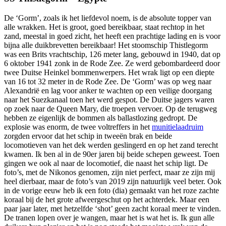
De ‘Gorm’, zoals ik het liefdevol noem, is de absolute topper van
alle wrakken. Het is groot, goed bereikbaar, staat rechtop in het
zand, meestal in goed zicht, het heeft een prachtige lading en is
voor
bijna alle duikbrevetten bereikbaar! Het stoomschip Thistlegorm
was een Brits vrachtschip, 126 meter lang, gebouwd in 1940, dat op
6 oktober 1941 zonk in de Rode Zee. Ze werd gebombardeerd door
twee Duitse Heinkel bommenwerpers. Het wrak ligt op een diepte
van 16 tot 32 meter in de Rode Zee. De ‘Gorm’ was op weg naar
Alexandrië en lag voor anker te wachten op een veilige doorgang
naar het Suezkanaal toen het werd gespot. De Duitse jagers waren
op zoek naar de Queen Mary, die troepen vervoer. Op de terugweg
hebben ze eigenlijk de bommen als ballastlozing gedropt. De
explosie was enorm, de twee voltreffers in het
munitielaadruim
zorgden ervoor dat het schip in tweeën brak en beide
locomotieven van het dek werden geslingerd en op het zand terecht
kwamen. Ik ben al in de 90er jaren bij beide schepen geweest. Toen
gingen we ook al naar de locomotief, die naast het schip ligt. De
foto’s, met de Nikonos genomen, zijn niet perfect, maar ze zijn mij
heel dierbaar, maar de foto’s van 2019 zijn natuurlijk veel beter. Ook
in de vorige eeuw heb ik een foto (dia) gemaakt van het roze zachte
koraal bij de het grote afweergeschut op het achterdek. Maar een
paar jaar later, met hetzelfde ‘shot’ geen zacht koraal meer te vinden.
De tranen lopen over je wangen, maar het is wat het is. Ik gun alle