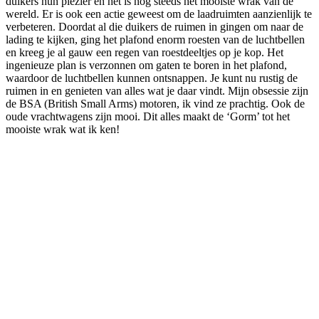
duikers hun plezier en het is nog steeds het mooiste wrak van de
wereld. Er is ook een actie geweest om de laadruimten aanzienlijk te
verbeteren. Doordat al die duikers de ruimen in gingen om naar de
lading te kijken, ging het plafond enorm roesten van de luchtbellen
en kreeg je al gauw een regen van roestdeeltjes op je kop. Het
ingenieuze plan is verzonnen om gaten te boren in het plafond,
waardoor de luchtbellen kunnen ontsnappen. Je kunt nu rustig de
ruimen in en genieten van alles wat je daar vindt. Mijn obsessie zijn
de BSA (British Small Arms) motoren, ik vind ze prachtig. Ook de
oude vrachtwagens zijn mooi. Dit alles maakt de ‘Gorm’ tot het
mooiste wrak wat ik ken!