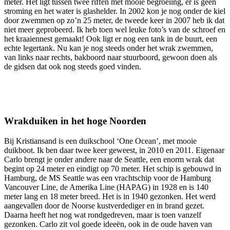
meter. Het ligt tussen twee riffen met mooie begroeiing, er is geen
stroming en het water is glashelder. In 2002 kon je nog onder de kiel
door zwemmen op zo’n 25 meter, de tweede keer in 2007 heb ik dat
niet meer geprobeerd. Ik heb toen wel leuke foto’s van de schroef en
het kraaiennest gemaakt! Ook ligt er nog een tank in de buurt, een
echte legertank. Nu kan je nog steeds onder het wrak zwemmen,
van links naar rechts, bakboord naar stuurboord, gewoon doen als
de gidsen dat ook nog steeds goed vinden.
Wrakduiken in het hoge Noorden
Bij Kristiansand is een duikschool ‘One Ocean’, met mooie
duikboot. Ik ben daar twee keer geweest, in 2010 en 2011. Eigenaar
Carlo brengt je onder andere naar de Seattle, een enorm wrak dat
begint op 24 meter en eindigt op 70 meter. Het schip is gebouwd in
Hamburg, de MS Seattle was een vrachtschip voor de Hamburg
Vancouver Line, de Amerika Line (HAPAG) in 1928 en is 140
meter lang en 18 meter breed. Het is in 1940 gezonken. Het werd
aangevallen door de Noorse kustverdediger en in brand gezet.
Daarna heeft het nog wat rondgedreven, maar is toen vanzelf
gezonken. Carlo zit vol goede ideeën, ook in de oude haven van