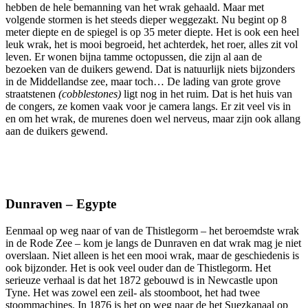
hebben de hele bemanning van het wrak gehaald. Maar met
volgende stormen is het steeds dieper weggezakt. Nu begint op 8
meter diepte en de spiegel is op 35 meter diepte. Het is ook een heel
leuk wrak, het is mooi begroeid, het achterdek, het roer, alles zit vol
leven. Er wonen bijna tamme octopussen, die zijn al aan de
bezoeken van de duikers gewend. Dat is natuurlijk niets bijzonders
in de Middellandse zee, maar toch… De lading van grote grove
straatstenen
(cobblestones)
ligt nog in het ruim. Dat is het huis van
de congers, ze komen vaak voor je camera langs. Er zit veel vis in
en om het wrak, de murenes doen wel nerveus, maar zijn ook allang
aan de duikers gewend.
Dunraven – Egypte
Eenmaal op weg naar of van de Thistlegorm – het beroemdste wrak
in de Rode Zee – kom je langs de Dunraven en dat wrak mag je niet
overslaan. Niet alleen is het een mooi wrak, maar de
geschiedenis is
ook bijzonder. Het is ook veel ouder dan de Thistlegorm. Het
serieuze verhaal is dat het 1872 gebouwd is in Newcastle upon
Tyne. Het was zowel een zeil- als stoomboot, het had twee
stoommachines. In 1876 is het op weg naar de het Suezkanaal op