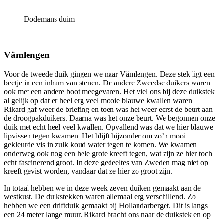
Dodemans duim
Vämlengen
Voor de tweede duik gingen we naar Vämlengen. Deze stek ligt een
beetje in een inham van stenen. De andere Zweedse duikers waren
ook met een andere boot meegevaren. Het viel ons bij deze duikstek
al gelijk op dat er heel erg veel mooie blauwe kwallen waren.
Rikard gaf weer de briefing en toen was het weer eerst de beurt aan
de droogpakduikers. Daarna was het onze beurt. We
begonnen onze
duik met echt heel veel kwallen. Opvallend was dat we hier blauwe
lipvissen tegen kwamen. Het blijft bijzonder om zo’n mooi
gekleurde vis in zulk koud water tegen te komen. We kwamen
onderweg ook nog een hele grote kreeft tegen, wat zijn ze hier toch
echt fascinerend groot. In deze gedeeltes van Zweden mag niet op
kreeft gevist worden, vandaar dat ze hier zo groot zijn.
In totaal hebben we in deze week zeven duiken gemaakt aan de
westkust. De duikstekken waren allemaal erg verschillend. Zo
hebben we een driftduik gemaakt bij Hollandarberget. Dit is langs
een 24 meter lange muur. Rikard bracht ons naar de duikstek en op