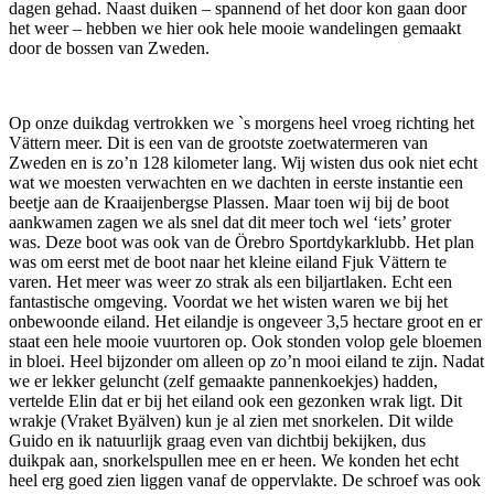
dagen gehad. Naast duiken – spannend of het door kon gaan door
het weer – hebben we hier ook hele mooie wandelingen gemaakt
door de bossen van Zweden.
Op onze duikdag vertrokken we `s morgens heel vroeg richting het
Vättern meer. Dit is een van de grootste zoetwatermeren van
Zweden en is zo’n 128 kilometer lang. Wij wisten dus ook niet echt
wat we moesten verwachten en we dachten in eerste instantie een
beetje aan de Kraaijenbergse Plassen. Maar toen wij bij de boot
aankwamen zagen we als snel dat dit meer toch wel ‘iets’ groter
was. Deze boot was ook van de Örebro Sportdykarklubb. Het plan
was om eerst met de boot naar het kleine eiland Fjuk Vättern te
varen. Het meer was weer zo strak als een biljartlaken. Echt een
fantastische omgeving. Voordat we het wisten waren we bij het
onbewoonde eiland. Het eilandje is ongeveer 3,5 hectare groot en er
staat een hele mooie vuurtoren op. Ook stonden volop gele bloemen
in bloei. Heel bijzonder om alleen op zo’n mooi eiland te zijn. Nadat
we er lekker geluncht (zelf gemaakte pannenkoekjes) hadden,
vertelde Elin dat er bij het eiland ook een gezonken wrak ligt. Dit
wrakje (Vraket Byälven) kun je al zien met snorkelen. Dit wilde
Guido en ik natuurlijk
graag even van dichtbij bekijken, dus
duikpak aan, snorkelspullen mee en er heen. We konden het echt
heel erg goed zien liggen vanaf de oppervlakte. De schroef was ook