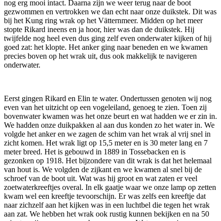
nog erg mooi intact. Daarna zijn we weer terug naar de boot
gezwommen en vertrokken we dan echt naar onze duikstek. Dit was
bij het Kung ring wrak op het Vätternmeer. Midden op het meer
stopte Rikard ineens en ja hoor, hier was dan de duikstek. Hij
twijfelde nog heel even dus ging zelf even onderwater kijken of hij
goed zat: het klopte. Het anker ging naar beneden en we kwamen
precies boven op het wrak uit, dus ook makkelijk te navigeren
onderwater.
Eerst gingen Rikard en Elin te water. Ondertussen genoten wij nog
even van het uitzicht op een vogeleiland, genoeg te zien. Toen zij
bovenwater kwamen was het onze beurt en wat hadden we er zin in.
We hadden onze duikpakken al aan dus konden zo het water in. We
volgde het anker en we zagen de schim van het wrak al vrij snel in
zicht komen. Het wrak ligt op 15,5 meter en is 30 meter lang en 7
meter breed. Het is gebouwd in 1889 in Tossebacken en is
gezonken op 1918. Het bijzondere van dit wrak is dat het helemaal
van hout is. We volgden de zijkant en we kwamen al snel bij de
schroef van de boot uit. Wat was hij groot en wat zaten er veel
zoetwaterkreeftjes overal. In elk gaatje waar we onze lamp op zetten
kwam wel een kreeftje tevoorschijn. Er was zelfs een kreeftje dat
naar zichzelf aan het kijken was in een luchtbel die tegen het wrak
aan zat. We hebben het wrak ook rustig kunnen bekijken en na 50