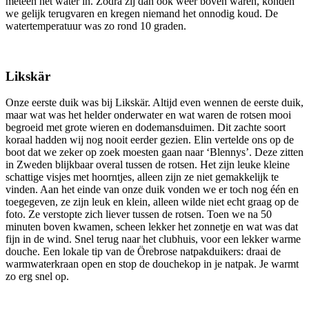
meteen het water in. Zodra zij dan ook weer boven waren, konden
we gelijk terugvaren en kregen niemand het onnodig koud. De
watertemperatuur was zo rond 10 graden.
Likskär
Onze eerste duik was bij Likskär. Altijd even wennen de eerste duik,
maar wat was het helder onderwater en wat waren de rotsen mooi
begroeid met grote wieren en dodemansduimen. Dit zachte soort
koraal hadden wij nog nooit eerder gezien. Elin vertelde ons op de
boot dat we zeker op zoek moesten gaan naar ‘Blennys’. Deze zitten
in Zweden blijkbaar overal tussen de rotsen. Het zijn leuke kleine
schattige visjes met hoorntjes, alleen zijn ze niet gemakkelijk te
vinden. Aan het einde van onze duik vonden we er toch nog één en
toegegeven, ze zijn leuk en klein, alleen wilde niet echt graag op de
foto. Ze verstopte zich liever tussen de rotsen. Toen we na 50
minuten boven kwamen, scheen lekker het zonnetje en wat was dat
fijn in de wind. Snel terug naar het clubhuis, voor een lekker warme
douche. Een lokale tip van de Örebrose natpakduikers: draai de
warmwaterkraan open en stop de douchekop in je natpak. Je warmt
zo erg snel op.