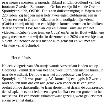
paar nieuwe mensen, waaronder Rikard en Elin Godlund van het
fototeam Zweden. Ze wonen in Örebro en zijn lid van de Örebro
Sportdykarklubb, ÖSDK. Dit is een duikvereniging in Väjern met
220 leden. Zij hebben maar liefst twee eigen clubhuizen: een in
Väjern en een in Örebro. Rikard en Elin nodigde mijn vriend
(Guido) en mij uit bij hen een kijkje te komen nemen en het duiken
daar te ervaren. Ook Jos van Zijl en Dennis Buitelaar van het
videoteam Cuba (video team op Cuba) en Arjan ter Bogt wilden erg
graag mee en waren wij dus in de zomer van 2024 een weekje naar
Väjern. Zij hebben de reis met de auto gemaakt en wij met het
vliegtuig vanaf Schiphol.
Het clubhuis
Na een vliegreis van één uurtje vanuit Amsterdam landen we op
Göteborg. Vanuit daar was het nog twee uur rijden met de huurauto
naar de westkust. De route naar het clubgebouw van Örebro
Sportdykarklubb was prachtig. We komen bij een typisch Zweeds
rood houten huis dat van alle gemakken voorzien is: een grote
opslag om de duikspullen te laten drogen met daarin de compressor,
tien slaapkamers met ieder een eigen koelkast en een grote douche
met sauna. En een mooie zitkamer waar gezellig werd gekletst met
elkaar over het duiken.