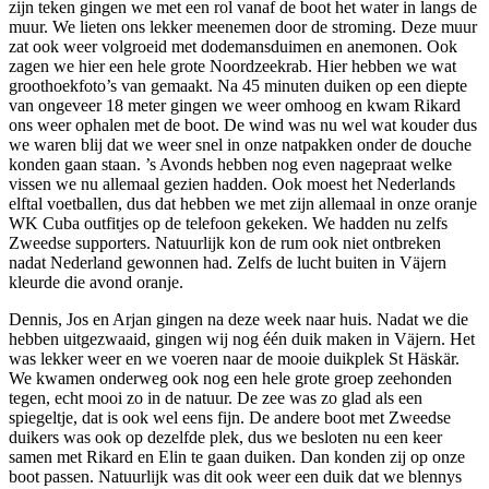
zijn teken gingen we met een rol vanaf de boot het water in langs de
muur. We lieten ons lekker meenemen door de stroming. Deze muur
zat ook weer volgroeid met dodemansduimen en anemonen. Ook
zagen we hier een hele grote Noordzeekrab. Hier hebben we wat
groothoekfoto’s van gemaakt. Na 45 minuten duiken op een diepte
van ongeveer 18 meter gingen we weer omhoog en kwam Rikard
ons weer ophalen met de boot. De wind was nu wel wat kouder dus
we waren blij dat we weer snel in onze natpakken onder de douche
konden gaan staan. ’s Avonds hebben nog even nagepraat welke
vissen we nu allemaal gezien hadden. Ook moest het Nederlands
elftal voetballen, dus dat hebben we met zijn allemaal in onze oranje
WK Cuba outfitjes op de telefoon gekeken. We hadden nu zelfs
Zweedse supporters. Natuurlijk kon de rum ook niet ontbreken
nadat Nederland gewonnen had. Zelfs de lucht buiten in Väjern
kleurde die avond oranje.
Dennis, Jos en Arjan gingen na deze week naar huis. Nadat we die
hebben uitgezwaaid, gingen wij nog één duik maken in Väjern. Het
was lekker weer en we voeren naar de mooie duikplek St Häskär.
We kwamen onderweg ook nog een hele grote groep zeehonden
tegen, echt mooi zo in de natuur. De zee was zo glad als een
spiegeltje, dat is ook wel eens fijn. De andere boot met Zweedse
duikers was ook op dezelfde plek, dus we besloten nu een keer
samen met Rikard en Elin te gaan duiken. Dan konden zij op onze
boot passen. Natuurlijk was dit ook weer een duik dat we blennys