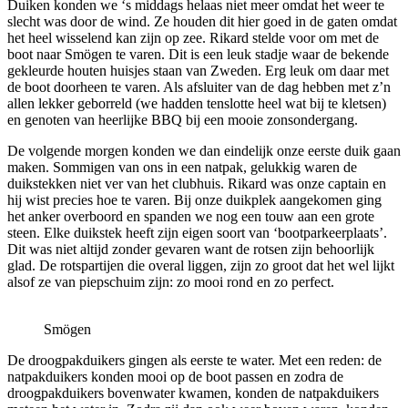
Duiken konden we ‘s middags helaas niet meer omdat het weer te
slecht was door de wind. Ze houden dit hier goed in de gaten omdat
het heel wisselend kan zijn op zee. Rikard stelde voor om met de
boot naar Smögen te varen. Dit is een leuk stadje waar de bekende
gekleurde houten huisjes staan van Zweden. Erg leuk om daar met
de boot doorheen te varen. Als afsluiter van de dag hebben met z’n
allen lekker geborreld (we hadden tenslotte heel wat bij te kletsen)
en genoten van heerlijke BBQ bij een mooie zonsondergang.
De volgende morgen konden we dan eindelijk onze eerste duik gaan
maken. Sommigen van ons in een natpak, gelukkig waren de
duikstekken niet ver van het clubhuis. Rikard was onze captain en
hij wist precies hoe te varen. Bij onze duikplek aangekomen ging
het anker overboord en spanden we nog een touw aan een grote
steen. Elke duikstek heeft zijn eigen soort van ‘bootparkeerplaats’.
Dit was niet altijd zonder gevaren want de rotsen zijn behoorlijk
glad. De rotspartijen die overal liggen, zijn zo groot dat het wel lijkt
alsof ze van piepschuim zijn: zo mooi rond en zo perfect.
Smögen
De droogpakduikers gingen als eerste te water. Met een reden: de
natpakduikers konden mooi op de boot passen en zodra de
droogpakduikers bovenwater kwamen, konden de natpakduikers