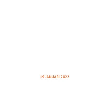
KALENDER
19 JANUARI 2022
Boek als duikbril
Door Arno van 't Hoog