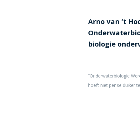
Arno van ’t Ho
Onderwaterbiol
biologie onder
“Onderwaterbiologie Werel
hoeft niet per se duiker t