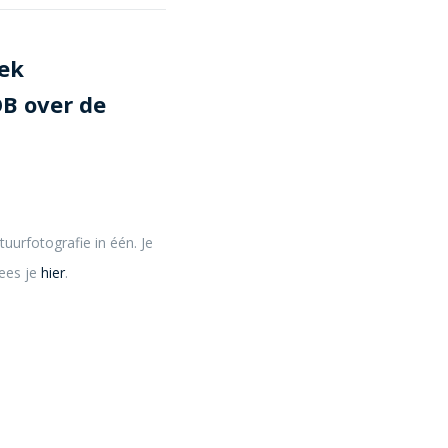
oek
B over de
uurfotografie in één. Je
lees je
hier
.