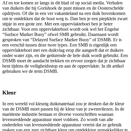
Af en toe komen ze langs in dit blad of op social media. Verhalen
van duikers die bij Gorishoek de punt missen en de Oosterschelde
opdrijven. Of die in een ver vakantieland na een duik bovenkomen
om te ontdekken dat de boot weg is. Dan ben je een piepklein zwart
stipje in een grote zee. Met een oppervlakteboei ben je beter
zichtbaar. Voor een oppervlakteboei wordt ook wel het Engelse
“Surface Marker Buoy” ofwel SMB gebruikt. Daarnaast wordt
gesproken van “Delayed Surface Marker Buoy” of DSMB. Er is
een verschil tussen deze twee types. Een SMB is eigenlijk een
oppervlakteboei met een duikvlag erop die aangeeft dat er duikers
onder water zijn, en die gedurende de hele duik wordt gebruikt. Een
DSMB moet de aandacht trekken en ervoor zorgen dat je zichtbaar
bent tijdens de veiligheidsstop en aan de oppervlakte. In dit artikel
gebruiken we de term DSMB.
Kleur
In een wereld vol kleurig duikmateriaal zou je denken dat de kleur
van de DSMB moet passen bij de kleur van je zwemvliezen. In de
maritieme industrie bestaan er diverse voorschriften waaraan
levensreddende apparatuur moet voldoen. Zo wordt van alle
onderdelen van levensreddende apparatuur vereist dat ze gebruik
maken van een zeer zichtbare kleur om ontdekking gemakkelijker te