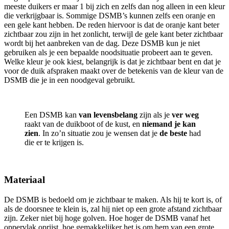
meeste duikers er maar 1 bij zich en zelfs dan nog alleen in een kleur
die verkrijgbaar is. Sommige DSMB’s kunnen zelfs een oranje en
een gele kant hebben. De reden hiervoor is dat de oranje kant beter
zichtbaar zou zijn in het zonlicht, terwijl de gele kant beter zichtbaar
wordt bij het aanbreken van de dag. Deze DSMB kun je niet
gebruiken als je een bepaalde noodsituatie probeert aan te geven.
Welke kleur je ook kiest, belangrijk is dat je zichtbaar bent en dat je
voor de duik afspraken maakt over de betekenis van de kleur van de
DSMB die je in een noodgeval gebruikt.
Een DSMB kan
van levensbelang
zijn als je
ver weg
raakt van de duikboot of de kust, en
niemand je kan
zien
. In zo’n situatie zou je wensen dat je
de beste
had
die er te krijgen is.
Materiaal
De DSMB is bedoeld om je zichtbaar te maken. Als hij te kort is, of
als de doorsnee te klein is, zal hij niet op een grote afstand zichtbaar
zijn. Zeker niet bij hoge golven. Hoe hoger de DSMB vanaf het
oppervlak oprijst, hoe gemakkelijker het is om hem van een grote