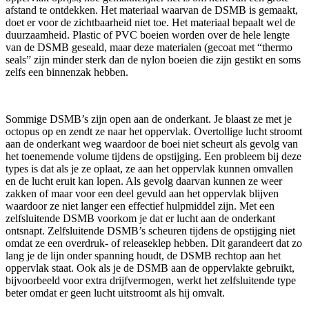
afstand te ontdekken. Het materiaal waarvan de DSMB is gemaakt,
doet er voor de zichtbaarheid niet toe. Het materiaal bepaalt wel de
duurzaamheid. Plastic of PVC boeien worden over de hele lengte
van de DSMB geseald, maar deze materialen (gecoat met “thermo
seals” zijn minder sterk dan de nylon boeien die zijn gestikt en soms
zelfs een binnenzak hebben.
Sommige DSMB’s zijn open aan de onderkant. Je blaast ze met je
octopus op en zendt ze naar het oppervlak. Overtollige lucht stroomt
aan de onderkant weg waardoor de boei niet scheurt als gevolg van
het toenemende volume tijdens de opstijging. Een probleem bij deze
types is dat als je ze oplaat, ze aan het oppervlak kunnen omvallen
en de lucht eruit kan lopen. Als gevolg daarvan kunnen ze weer
zakken of maar voor een deel gevuld aan het oppervlak blijven
waardoor ze niet langer een effectief hulpmiddel zijn. Met een
zelfsluitende DSMB voorkom je dat er lucht aan de onderkant
ontsnapt. Zelfsluitende DSMB’s scheuren tijdens de opstijging niet
omdat ze een overdruk- of releaseklep hebben. Dit garandeert dat zo
lang je de lijn onder spanning houdt, de DSMB rechtop aan het
oppervlak staat. Ook als je de DSMB aan de oppervlakte gebruikt,
bijvoorbeeld voor extra drijfvermogen, werkt het zelfsluitende type
beter omdat er geen lucht uitstroomt als hij omvalt.