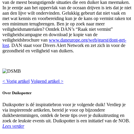
van de meest beangstigende situaties die een duiker kan meemaken.
In je eentje aan het oppervlak van de oceaan drijven is iets dat je niet
aan den lijve wilt ondervinden. Gelukkig gebeurt dat niet vaak en
met wat kennis en voorbereiding kun je de kans op vermist raken tot
een minimum terugbrengen. Ben je op zoek naar meer
veiligheidsmaterialen? Ontdek DAN’s “Raak niet vermist”
veiligheidscampagne en download je kopie van de
veiligheidsbrochure van
www.daneurope.org/web/guest/dont-get-
lost
. DAN staat voor Divers Alert Network en zet zich in voor de
gezondheid en veiligheid van duikers.
< Vorig artikel
Volgend artikel >
Over Duikspotter
Duikspotter is dé inspiratiebron voor je volgende duik! Verdiep je
via inspirerende artikelen, bereid je voor op bijzondere
duikbestemmingen, ontdek de beste tips over je duikuitrusting en
zoek de leukste events uit. Duikspotter is een initiatief van de NOB.
Lees verder