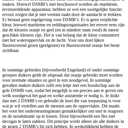
maken. Hoewel DSMB’s niet beschouwd worden als maritieme,
levensreddende apparatuur, hebben ze wel een soortgelijke functie:
ervoor zorgen dat je niet vermist raakt door de aandacht te trekken.
Er bestaat geen regelgeving voor DSMB’s. Er is geen verplichte
kleur, hoewel maritieme en reddingsorganisaties het erover eens zijn
dat de kleuren oranje en geel (en in mindere mate rood) de meest
geschikte kleuren zijn. Het is van belang dat de kleur contrasteert
met het wateroppervlak en de lucht. Voor ons doel lijken
fluorescerend groen (geelgroen) en fluorescerend oranje het beste
zichtbaar.
In sommige gebieden (bijvoorbeeld Engeland) of onder sommige
groepen duikers geldt de afspraak dat oranje gebruikt moet worden
voor normale situaties en geel in een noodgeval. In sommige
gevallen maken duikers zelfs een leitje met een boodschap aan de
gele DSMB vast, zodat het mogelijk is om precies aan te geven om
welk noodgeval het gaat en welke assistentie er nodig is. Je duikt
dan met 2 DSMB’s en gebruikt de boei die van toepassing is voor
wat je wil vertellen aan de mensen aan de oppervlakte. Dit maakt
het voor het ondersteuningsteam gemakkelijker om snel te reageren
en de noodsituatie op te lossen. Door bijvoorbeeld een fles met
decogas te laten zakken. Dit principe werkt alleen als alle duikers in
de groep 2 DSMB’s bij zich hebben. In werkelijkheid hebben de