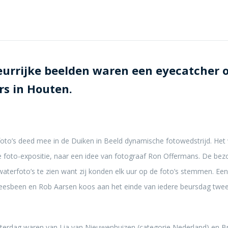
urrijke beelden waren een eyecatcher 
s in Houten.
foto’s deed mee in de Duiken in Beeld dynamische fotowedstrijd. Het
re foto-expositie, naar een idee van fotograaf Ron Offermans. De be
aterfoto’s te zien want zij konden elk uur op de foto’s stemmen. Een
esbeen en Rob Aarsen koos aan het einde van iedere beursdag twee
terdag waren van Lia van Nieuwenhuizen (categorie Nederland) en Br