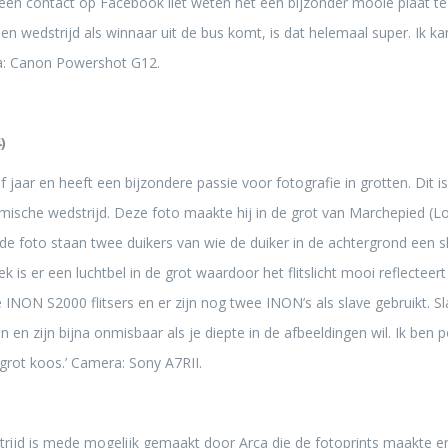
en contact op Facebook liet weten het een bijzonder mooie plaat te vin
een wedstrijd als winnaar uit de bus komt, is dat helemaal super. Ik k
a: Canon Powershot G12.
)
jf jaar en heeft een bijzondere passie voor fotografie in grotten. Dit is
mische wedstrijd. Deze foto maakte hij in de grot van Marchepied (L
e foto staan twee duikers van wie de duiker in de achtergrond een slave
plek is er een luchtbel in de grot waardoor het flitslicht mooi reflectee
NON S2000 flitsers en er zijn nog twee INON’s als slave gebruikt. Sl
en en zijn bijna onmisbaar als je diepte in de afbeeldingen wil. Ik ben 
 grot koos.’ Camera: Sony A7RII.
ijd is mede mogelijk gemaakt door Arca die de fotoprints maakte en