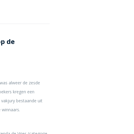
op de
 was alweer de zesde
zoekers kregen een
 vakjury bestaande uit
 winnaars.
enda de Vries (categorie