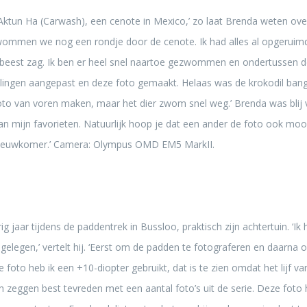
Aktun Ha (Carwash), een cenote in Mexico,’ zo laat Brenda weten over
wommen we nog een rondje door de cenote. Ik had alles al opgeruimd
t beest zag. Ik ben er heel snel naartoe gezwommen en ondertussen
lingen aangepast en deze foto gemaakt. Helaas was de krokodil bang
foto van voren maken, maar het dier zwom snel weg.’ Brenda was blij v
an mijn favorieten. Natuurlijk hoop je dat een ander de foto ook moo
s nieuwkomer.’ Camera: Olympus OMD EM5 MarkII.
g jaar tijdens de paddentrek in Bussloo, praktisch zijn achtertuin. ‘I
 gelegen,’ vertelt hij. ‘Eerst om de padden te fotograferen en daarna
e foto heb ik een +10-diopter gebruikt, dat is te zien omdat het lijf 
en zeggen best tevreden met een aantal foto’s uit de serie. Deze foto 