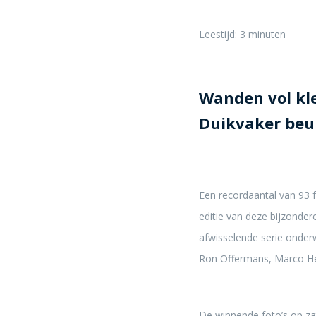
Leestijd:
3
minuten
Wanden vol kle
Duikvaker beur
Een recordaantal van 93 
editie van deze bijzonde
afwisselende serie onderw
Ron Offermans, Marco He
De winnende foto’s op za