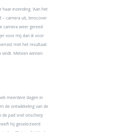
 haar inzending. ‘Aan het
 – camera uit, lenscover
 de camera weer gereed
er voor mij dan ik voor
errast met het resultaat:
i vindt. Meteen winnen
k heb meerdere dagen in
 om de ontwikkeling van de
van de pad snel onscherp
heeft hij geselecteerd