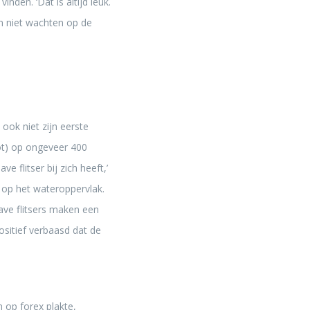
den. ‘Dat is altijd leuk.
an niet wachten op de
 ook niet zijn eerste
ot) op ongeveer 400
 flitser bij zich heeft,’
rt op het wateroppervlak.
ave flitsers maken een
positief verbaasd dat de
 op forex plakte,