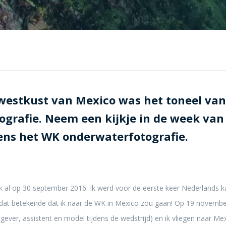
 westkust van Mexico was het toneel va
ografie. Neem een kijkje in de week va
ens het WK onderwaterfotografie.
ijk al op 30 september 2016. Ik werd voor de eerste keer Nederlands
dat betekende dat ik naar de WK in Mexico zou gaan! Op 19 november
ever, assistent en model tijdens de wedstrijd) en ik vliegen naar Me