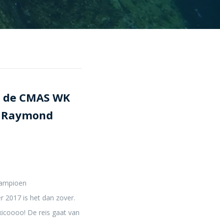
n de CMAS WK
n Raymond
 kampioen
 2017 is het dan zover.
xicoooo! De reis gaat van