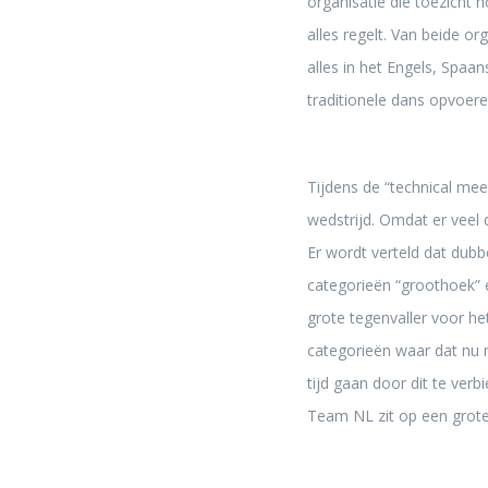
organisatie die toezicht 
alles regelt. Van beide o
alles in het Engels, Spaa
traditionele dans opvoere
Tijdens de “technical meet
wedstrijd. Omdat er veel 
Er wordt verteld dat dub
categorieën “groothoek” e
grote tegenvaller voor h
categorieën waar dat nu 
tijd gaan door dit te ver
Team NL zit op een grot