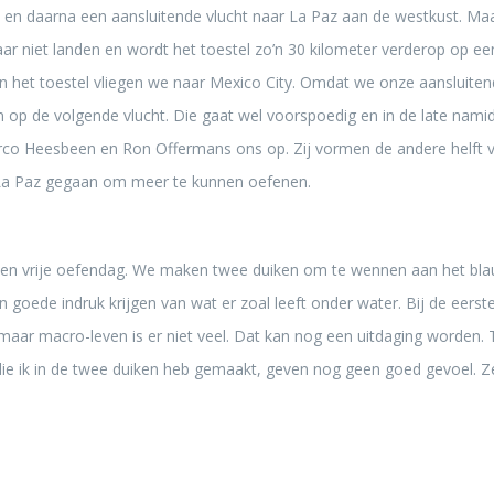
 en daarna een aansluitende vlucht naar La Paz aan de westkust. Maa
r niet landen en wordt het toestel zo’n 30 kilometer verderop op ee
in het toestel vliegen we naar Mexico City. Omdat we onze aansluiten
op de volgende vlucht. Die gaat wel voorspoedig en in de late nami
rco Heesbeen en Ron Offermans ons op. Zij vormen de andere helft
La Paz gegaan om meer te kunnen oefenen.
en vrije oefendag. We maken twee duiken om te wennen aan het blau
en goede indruk krijgen van wat er zoal leeft onder water. Bij de eerste
 maar macro-leven is er niet veel. Dat kan nog een uitdaging worden. 
die ik in de twee duiken heb gemaakt, geven nog geen goed gevoel. Ze