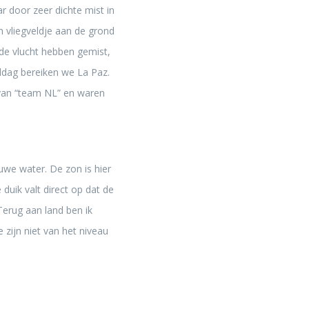
r door zeer dichte mist in
n vliegveldje aan de grond
de vlucht hebben gemist,
ddag bereiken we La Paz.
 van “team NL” en waren
we water. De zon is hier
 duik valt direct op dat de
Terug aan land ben ik
 zijn niet van het niveau