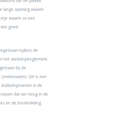
uikbond die ter plekke
 te lange opening waarin
estje waarin ze een
 wel goed.
toegestaan tijdens de
er het wedstrijdreglement.
gestaan bij de
 (zeeleeuwen). Dit is een
t dubbelopnamen in de
roepen dat we terug in de
es en de bootindeling.