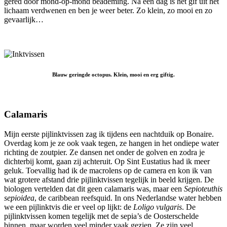
gered door mond-op-mond beademing. Na een dag is het gif uit het
lichaam verdwenen en ben je weer beter. Zo klein, zo mooi en zo
gevaarlijk…
Blauw geringde octopus. Klein, mooi en erg giftig.
Calamaris
Mijn eerste pijlinktvissen zag ik tijdens een nachtduik op Bonaire.
Overdag kom je ze ook vaak tegen, ze hangen in het ondiepe water
richting de zoutpier. Ze dansen net onder de golven en zodra je
dichterbij komt, gaan zij achteruit. Op Sint Eustatius had ik meer
geluk. Toevallig had ik de macrolens op de camera en kon ik van
wat grotere afstand drie pijlinktvissen tegelijk in beeld krijgen. De
biologen vertelden dat dit geen calamaris was, maar een
Sepioteuthis
sepioidea
, de caribbean reefsquid. In ons Nederlandse water hebben
we een pijlinktvis die er veel op lijkt: de
Loligo vulgaris
. De
pijlinktvissen komen tegelijk met de sepia’s de Oosterschelde
binnen, maar worden veel minder vaak gezien. Ze zijn veel