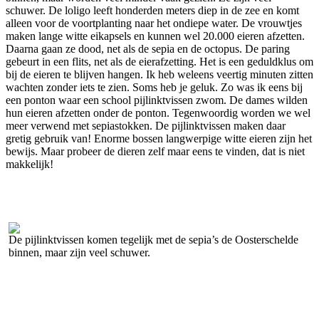
schuwer. De loligo leeft honderden meters diep in de zee en komt
alleen voor de voortplanting naar het ondiepe water. De vrouwtjes
maken lange witte eikapsels en kunnen wel 20.000 eieren afzetten.
Daarna gaan ze dood, net als de sepia en de octopus. De paring
gebeurt in een flits, net als de eierafzetting. Het is een geduldklus om
bij de eieren te blijven hangen. Ik heb weleens veertig minuten zitten
wachten zonder iets te zien. Soms heb je geluk. Zo was ik eens bij
een ponton waar een school pijlinktvissen zwom. De dames wilden
hun eieren afzetten onder de ponton. Tegenwoordig worden we wel
meer verwend met sepiastokken. De pijlinktvissen maken daar
gretig gebruik van! Enorme bossen langwerpige witte eieren zijn het
bewijs. Maar probeer de dieren zelf maar eens te vinden, dat is niet
makkelijk!
De pijlinktvissen komen tegelijk met de sepia’s de Oosterschelde
D
binnen, maar zijn veel schuwer.
b