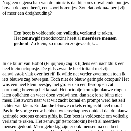
Nog een eigenschap van de mimic is dat hij soms opvallende puntjes
boven de ogen heeft, een soort horentjes. Zou dat ook na-aperij zijn
of meer een dreighouding?
Een
beet
is voldoende om
volledig verlamd
te raken.
Het
zenuwgif
(tetrodotoxin) heeft al
meerdere mensen
gedood
. Zo klein, zo mooi en zo gevaarlijk…
In de buurt van Bohol (Filipijnen) zag ik tijdens een nachtduik een
heel klein octopusje. De gids zwaaide heel irritant met zijn
aanwijsstok vlak over het rif. Ik wilde net verder zwemmen toen ik
iets blauws zag bewegen. Toch niet de blauw geringde octopus? Het
was een heel klein beestje, niet groter dan een flesdop en zat
parmantig bovenop het koraal. Het octootje kon zijn blauwe ringen
laten oplichten en weer doen verdwijnen, dan zag je ze bijna niet
meer. Het zwom naar wat wit zacht koraal en prompt werd het zelf
lichter van kleur. En dan die blauwe cirkels erbij, echt heel mooi!
Pas in de vorige eeuw hebben wetenschappers ontdekt dat de blauw
geringde octopus enorm giftig is. Een beet is voldoende om volledig
verlamd te raken. Het zenuwgif (tetrodotoxin) heeft al meerdere
mensen gedood. Maar gelukkig zijn er ook mensen na een beet