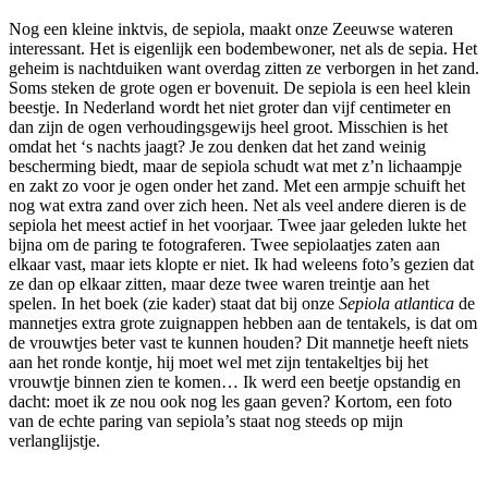
Nog een kleine inktvis, de sepiola, maakt onze Zeeuwse wateren
interessant. Het is eigenlijk een bodembewoner, net als de sepia. Het
geheim is nachtduiken want overdag zitten ze verborgen in het zand.
Soms steken de grote ogen er bovenuit. De sepiola is een heel klein
beestje. In Nederland wordt het niet groter dan vijf centimeter en
dan zijn de ogen verhoudingsgewijs heel groot. Misschien is het
omdat het ‘s nachts jaagt? Je zou denken dat het zand weinig
bescherming biedt, maar de sepiola schudt wat met z’n lichaampje
en zakt zo voor je ogen onder het zand. Met een armpje schuift het
nog wat extra zand over zich heen. Net als veel andere dieren is de
sepiola het meest actief in het voorjaar. Twee jaar geleden lukte het
bijna om de paring te fotograferen. Twee sepiolaatjes zaten aan
elkaar vast, maar iets klopte er niet. Ik had weleens foto’s gezien dat
ze dan op elkaar zitten, maar deze twee waren treintje aan het
spelen. In het boek (zie kader) staat dat bij onze
Sepiola atlantica
de
mannetjes extra grote zuignappen hebben aan de tentakels, is dat om
de vrouwtjes beter vast te kunnen houden? Dit mannetje heeft niets
aan het ronde kontje, hij moet wel met zijn tentakeltjes bij het
vrouwtje binnen zien te komen… Ik werd een beetje opstandig en
dacht: moet ik ze nou ook nog les gaan geven? Kortom, een foto
van de echte paring van sepiola’s staat nog steeds op mijn
verlanglijstje.