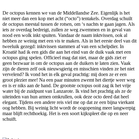
De octopus kennen we van de Middellandse Zee. Eigenlijk is het
niet meer dan een kop met acht (“octo”) tentakels. Overdag schuilt
de octopus meestal tussen de rotsen, om ‘s nachts te gaan jagen. Als
iets ze overdag bedreigt, zullen ze weg zwemmen en in geval van
nood een wolk inkt spuiten. Vandaar de naam inktvissen, ook al
hebben ze weinig met een vis te maken. Als in het eerste deel van dit
tweeluik gezegd: inktvissen stammen af van een schelpdier. In
Kroatië had ik een gids die aan het eind van de duik vaak met een
octopus ging spelen. Officieel mag dat niet, maar de gids ziet er
geen bezwaar in om de octopus aan de duikers te laten zien. Vaak
zijn de dieren zelf ook nieuwsgierig en misschien vinden ze het niet
vervelend? Ik vond het in elk geval prachtig: mij doen ze er een
groot plezier mee! Na een paar minuten zwemt het diertje weer weg
en is er niks aan de hand. De grootste octopus ooit zag ik het vrije
water bij de zuidpunt van Lanzarote. Ik vind het prachtig als ze de
uiteinden van hun armen omkrullen, ook deze octo deed dat heel
elegant. Tijdens een andere reis viel me op dat ze een bijna vierkant
oog hebben. Bij weinig licht wordt de oogopening meer langwerpig
maar blijft rechthoekig. Het is een soort kijkspleet die op en neer
schuift.