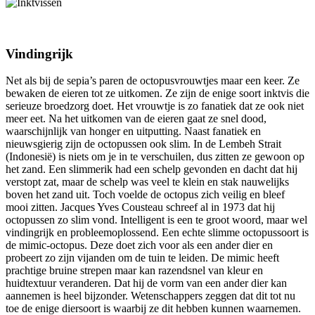
Vindingrijk
Net als bij de sepia’s paren de octopusvrouwtjes maar een keer. Ze
bewaken de eieren tot ze uitkomen. Ze zijn de enige soort inktvis die
serieuze broedzorg doet. Het vrouwtje is zo fanatiek dat ze ook niet
meer eet. Na het uitkomen van de eieren gaat ze snel dood,
waarschijnlijk van honger en uitputting. Naast fanatiek en
nieuwsgierig zijn de octopussen ook slim. In de Lembeh Strait
(Indonesië) is niets om je in te verschuilen, dus zitten ze gewoon op
het zand. Een slimmerik had een schelp gevonden en dacht dat hij
verstopt zat, maar de schelp was veel te klein en stak nauwelijks
boven het zand uit. Toch voelde de octopus zich veilig en bleef
mooi zitten. Jacques Yves Cousteau schreef al in 1973 dat hij
octopussen zo slim vond. Intelligent is een te groot woord, maar wel
vindingrijk en probleemoplossend. Een echte slimme octopussoort is
de mimic-octopus. Deze doet zich voor als een ander dier en
probeert zo zijn vijanden om de tuin te leiden. De mimic heeft
prachtige bruine strepen maar kan razendsnel van kleur en
huidtextuur veranderen. Dat hij de vorm van een ander dier kan
aannemen is heel bijzonder. Wetenschappers zeggen dat dit tot nu
toe de enige diersoort is waarbij ze dit hebben kunnen waarnemen.