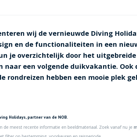
enteren wij de vernieuwde Diving Holida
ign en de functionaliteiten in een nieuw
un je overzichtelijk door het uitgebrei
n naar een volgende duikvakantie. Ook 
de rondreizen hebben een mooie plek ge
iving Holidays, partner van de NOB.
an de meest recente informatie en beeldmateriaal. Zoek vanaf nu je
m
het filter op bestemming, voorkeuren en reisperiode.