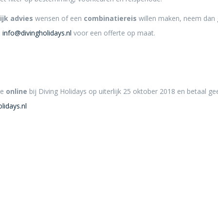
ijk advies
wensen of een
combinatiereis
willen maken, neem dan 
p
info@divingholidays.nl
voor een offerte op maat.
ie
online
bij Diving Holidays op uiterlijk 25 oktober 2018 en betaal ge
lidays.nl