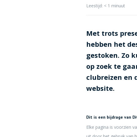
Leestijd:
< 1
minuut
Met trots pres
hebben het des
gestoken. Zo k
op zoek te gaa
clubreizen en 
website.
Dit is een bijdrage van D
Elke pagina is voorzien v
uit door het gebruik van 