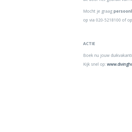
Mocht je graag
persoonl
op via 020-5218100 of o
ACTIE
Boek nu jouw duikvakant
Kijk snel op:
www.divingho