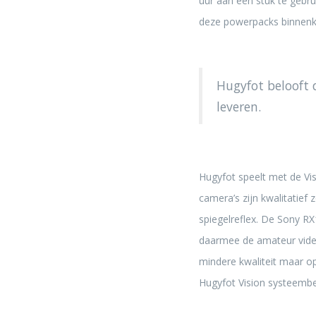
uur aan een stuk te gebru
deze powerpacks binnenko
Hugyfot belooft
leveren.
Hugyfot speelt met de Vi
camera’s zijn kwalitatief
spiegelreflex. De Sony R
daarmee de amateur vide
mindere kwaliteit maar op
Hugyfot Vision systeembe