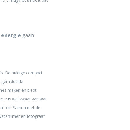
 tijd. Hugyfot belooft dat
 energie
gaan
’s. De huidige compact
en gemiddelde
ames maken en biedt
o 7 is weliswaar van wat
waliteit. Samen met de
aterfilmer en fotograaf.