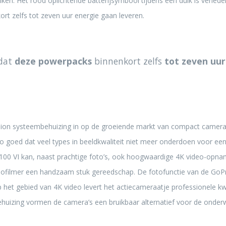
iken. Het rood oplichtende batterijsymbool tijdens een duik is verleden
rt zelfs tot zeven uur energie gaan leveren.
 dat
deze powerpacks
binnenkort zelfs
tot zeven uur
sion systeembehuizing in op de groeiende markt van compact camera
 zo goed dat veel types in beeldkwaliteit niet meer onderdoen voor e
X100 VI kan, naast prachtige foto’s, ook hoogwaardige 4K video-opn
ofilmer een handzaam stuk gereedschap. De fotofunctie van de GoPr
 het gebied van 4K video levert het actiecameraatje professionele k
huizing vormen de camera’s een bruikbaar alternatief voor de onderw