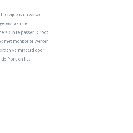
hterzijde is universeel
ngepast aan de
era’s in te passen. Groot
lex met monitor te werken
worden verminderd door
de front en het
Geschikt voor meerdere typen