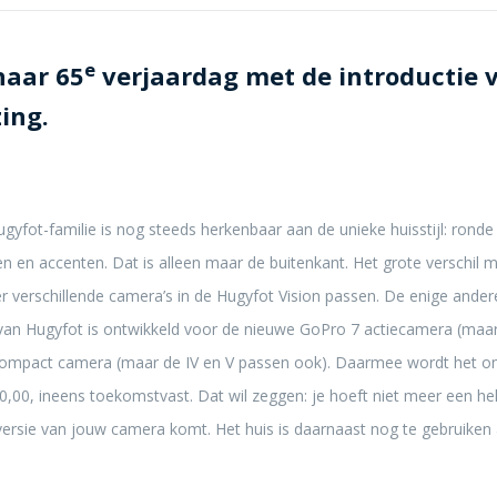
e
haar 65
verjaardag met de introductie v
ing.
ugyfot-familie is nog steeds herkenbaar aan de unieke huisstijl: ron
 en accenten. Dat is alleen maar de buitenkant. Het grote verschil 
r verschillende camera’s in de Hugyfot Vision passen. De enige andere
s van Hugyfot is ontwikkeld voor de nieuwe GoPro 7 actiecamera (maa
compact camera (maar de IV en V passen ook). Daarmee wordt het on
0,00, ineens toekomstvast. Dat wil zeggen: je hoeft niet meer een he
versie van jouw camera komt. Het huis is daarnaast nog te gebruiken