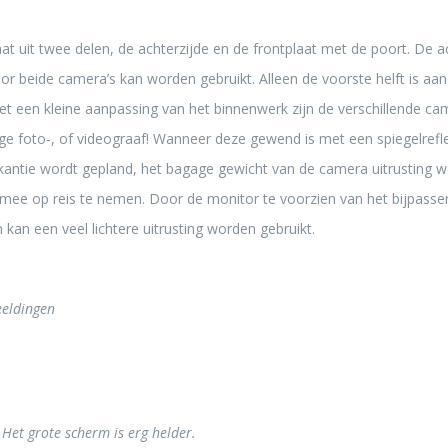
t uit twee delen, de achterzijde en de frontplaat met de poort. De ac
r beide camera’s kan worden gebruikt. Alleen de voorste helft is aa
et een kleine aanpassing van het binnenwerk zijn de verschillende cam
tige foto-, of videograaf! Wanneer deze gewend is met een spiegelref
kantie wordt gepland, het bagage gewicht van de camera uitrusting 
ee op reis te nemen. Door de monitor te voorzien van het bijpassen
kan een veel lichtere uitrusting worden gebruikt.
eeldingen
 Het grote scherm is erg helder.