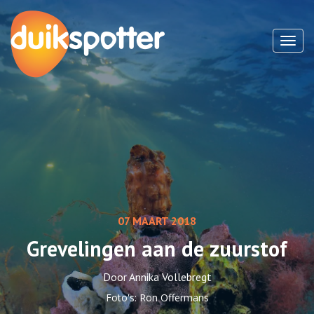
Toggl
07 MAART 2018
Grevelingen aan de zuurstof
Door Annika Vollebregt
Foto's: Ron Offermans