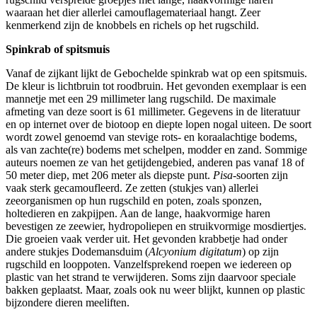
waaraan het dier allerlei camouflagemateriaal hangt. Zeer
kenmerkend zijn de knobbels en richels op het rugschild.
Spinkrab of spitsmuis
Vanaf de zijkant lijkt de Gebochelde spinkrab wat op een spitsmuis.
De kleur is lichtbruin tot roodbruin. Het gevonden exemplaar is een
mannetje met een 29 millimeter lang rugschild. De maximale
afmeting van deze soort is 61 millimeter. Gegevens in de literatuur
en op internet over de biotoop en diepte lopen nogal uiteen. De soort
wordt zowel genoemd van stevige rots- en koraalachtige bodems,
als van zachte(re) bodems met schelpen, modder en zand. Sommige
auteurs noemen ze van het getijdengebied, anderen pas vanaf 18 of
50 meter diep, met 206 meter als diepste punt.
Pisa
-soorten zijn
vaak sterk gecamoufleerd. Ze zetten (stukjes van) allerlei
zeeorganismen op hun rugschild en poten, zoals sponzen,
holtedieren en zakpijpen. Aan de lange, haakvormige haren
bevestigen ze zeewier, hydropoliepen en struikvormige mosdiertjes.
Die groeien vaak verder uit. Het gevonden krabbetje had onder
andere stukjes Dodemansduim (
Alcyonium digitatum
) op zijn
rugschild en looppoten. Vanzelfsprekend roepen we iedereen op
plastic van het strand te verwijderen. Soms zijn daarvoor speciale
bakken geplaatst. Maar, zoals ook nu weer blijkt, kunnen op plastic
bijzondere dieren meeliften.