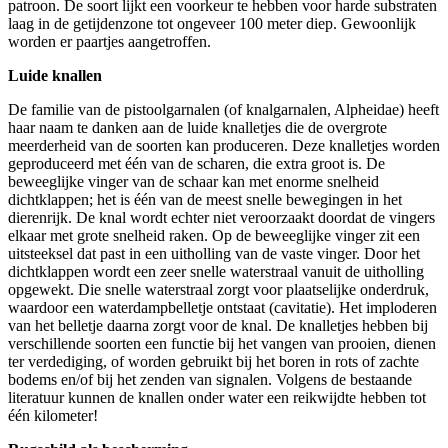
patroon. De soort lijkt een voorkeur te hebben voor harde substraten
laag in de getijdenzone tot ongeveer 100 meter diep. Gewoonlijk
worden er paartjes aangetroffen.
Luide knallen
De familie van de pistoolgarnalen (of knalgarnalen, Alpheidae) heeft
haar naam te danken aan de luide knalletjes die de overgrote
meerderheid van de soorten kan produceren. Deze knalletjes worden
geproduceerd met één van de scharen, die extra groot is. De
beweeglijke vinger van de schaar kan met enorme snelheid
dichtklappen; het is één van de meest snelle bewegingen in het
dierenrijk. De knal wordt echter niet veroorzaakt doordat de vingers
elkaar met grote snelheid raken. Op de beweeglijke vinger zit een
uitsteeksel dat past in een uitholling van de vaste vinger. Door het
dichtklappen wordt een zeer snelle waterstraal vanuit de uitholling
opgewekt. Die snelle waterstraal zorgt voor plaatselijke onderdruk,
waardoor een waterdampbelletje ontstaat (cavitatie). Het imploderen
van het belletje daarna zorgt voor de knal. De knalletjes hebben bij
verschillende soorten een functie bij het vangen van prooien, dienen
ter verdediging, of worden gebruikt bij het boren in rots of zachte
bodems en/of bij het zenden van signalen. Volgens de bestaande
literatuur kunnen de knallen onder water een reikwijdte hebben tot
één kilometer!