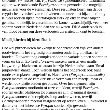
kinositae, Py. leucosticta, Py. yezoensis
) geïdentificeerd. Daarnaast
zijn er twee onbekende
Porphyra
-soorten gevonden die mogelijk
nieuw zijn voor de wetenschap. Deze resultaten tonen aan dat de
cryptische diversiteit van roodwieren aan onze kust bijzonder hoog
is: veel soorten lijken morfologisch sterk op elkaar, maar blijken
genetisch duidelijk te verschillen. Er komen waarschijnlijk veel meer
soorten voor in Nederland dan we nu weten. DNA-onderzoek is
van groot belang om deze verborgen diversiteit in kaart te brengen.
Moeilijkheden bij identificatie
Hoewel purperwieren makkelijk te onderscheiden zijn van andere
roodwieren, is het erg lastig om soorten onderling uit elkaar te
houden. Dit wordt nog complexer door de variatie binnen soorten in
vorm en kleur. Zo heeft
Porphyra linearis
meestal een smalle,
langwerpige bladvorm, waaraan het zijn Nederlandse naam ‘Smal
purperwier’ dankt. Toch werden tijdens het onderzoek ook bijna
ronde exemplaren aangetroffen. Navelwier (
Porphyra umbilicalis
)
groeit meestal in de karakteristieke vorm van een rozetje, maar er
werden ook platte bladen gevonden. Over het algemeen zijn
Pyropia
-soorten roodbruin of roze van kleur, terwijl
Porphyra
-
soorten eerder olijfgroen tot bruinpaars zijn. Daarnaast groeien
Pyropia
-soorten vaker epifytisch op andere wieren, terwijl
Porphyra
-soorten meestal vastgehecht op rotsen leven. Opvallend is
dat er vier niet-inheemse
Pyropia-
soorten zijn gevonden.
Hoewel
Py. yezoensis
al eerder in andere Europese landen is