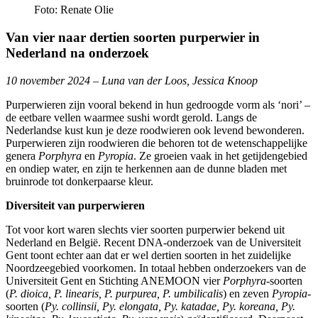
Foto: Renate Olie
Van vier naar dertien soorten purperwier in
Nederland na onderzoek
10 november 2024 – Luna van der Loos, Jessica Knoop
Purperwieren zijn vooral bekend in hun gedroogde vorm als ‘nori’ –
de eetbare vellen waarmee sushi wordt gerold. Langs de
Nederlandse kust kun je deze roodwieren ook levend bewonderen.
Purperwieren zijn roodwieren die behoren tot de wetenschappelijke
genera
Porphyra
en
Pyropia
. Ze groeien vaak in het getijdengebied
en ondiep water, en zijn te herkennen aan de dunne bladen met
bruinrode tot donkerpaarse kleur.
Diversiteit van purperwieren
Tot voor kort waren slechts vier soorten purperwier bekend uit
Nederland en België. Recent DNA-onderzoek van de Universiteit
Gent toont echter aan dat er wel dertien soorten in het zuidelijke
Noordzeegebied voorkomen. In totaal hebben onderzoekers van de
Universiteit Gent en Stichting ANEMOON vier
Porphyra
-soorten
(
P. dioica, P. linearis, P. purpurea, P. umbilicalis
) en zeven
Pyropia
-
soorten (
Py. collinsii, Py. elongata, Py. katadae, Py. koreana, Py.