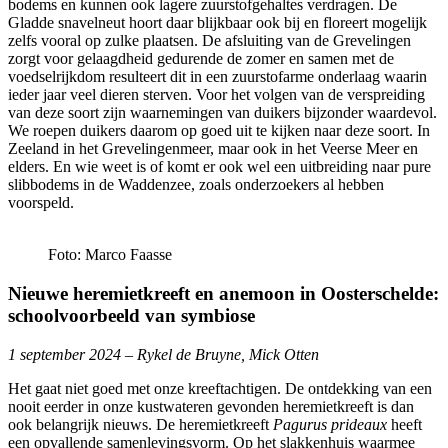
bodems en kunnen ook lagere zuurstofgehaltes verdragen. De
Gladde snavelneut hoort daar blijkbaar ook bij en floreert mogelijk
zelfs vooral op zulke plaatsen. De afsluiting van de Grevelingen
zorgt voor gelaagdheid gedurende de zomer en samen met de
voedselrijkdom resulteert dit in een zuurstofarme onderlaag waarin
ieder jaar veel dieren sterven. Voor het volgen van de verspreiding
van deze soort zijn waarnemingen van duikers bijzonder waardevol.
We roepen duikers daarom op goed uit te kijken naar deze soort. In
Zeeland in het Grevelingenmeer, maar ook in het Veerse Meer en
elders. En wie weet is of komt er ook wel een uitbreiding naar pure
slibbodems in de Waddenzee, zoals onderzoekers al hebben
voorspeld.
Foto: Marco Faasse
Nieuwe heremietkreeft en anemoon in Oosterschelde:
schoolvoorbeeld van symbiose
1 september 2024 – Rykel de Bruyne, Mick Otten
Het gaat niet goed met onze kreeftachtigen. De ontdekking van een
nooit eerder in onze kustwateren gevonden heremietkreeft is dan
ook belangrijk nieuws. De heremietkreeft
Pagurus prideaux
heeft
een opvallende samenlevingsvorm. Op het slakkenhuis waarmee