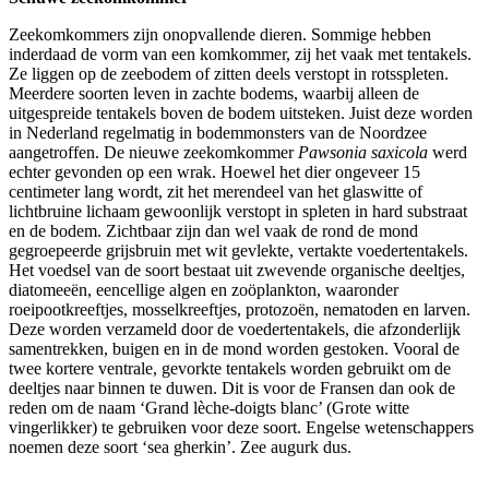
Zeekomkommers zijn onopvallende dieren. Sommige hebben
inderdaad de vorm van een komkommer, zij het vaak met tentakels.
Ze liggen op de zeebodem of zitten deels verstopt in rotsspleten.
Meerdere soorten leven in zachte bodems, waarbij alleen de
uitgespreide tentakels boven de bodem uitsteken. Juist deze worden
in Nederland regelmatig in bodemmonsters van de Noordzee
aangetroffen. De nieuwe zeekomkommer
Pawsonia saxicola
werd
echter gevonden op een wrak. Hoewel het dier ongeveer 15
centimeter lang wordt, zit het merendeel van het glaswitte of
lichtbruine lichaam gewoonlijk verstopt in spleten in hard substraat
en de bodem. Zichtbaar zijn dan wel vaak de rond de mond
gegroepeerde grijsbruin met wit gevlekte, vertakte voedertentakels.
Het voedsel van de soort bestaat uit zwevende organische deeltjes,
diatomeeën, eencellige algen en zoöplankton, waaronder
roeipootkreeftjes, mosselkreeftjes, protozoën, nematoden en larven.
Deze worden verzameld door de voedertentakels, die afzonderlijk
samentrekken, buigen en in de mond worden gestoken. Vooral de
twee kortere ventrale, gevorkte tentakels worden gebruikt om de
deeltjes naar binnen te duwen. Dit is voor de Fransen dan ook de
reden om de naam ‘Grand lèche-doigts blanc’ (Grote witte
vingerlikker) te gebruiken voor deze soort. Engelse wetenschappers
noemen deze soort ‘sea gherkin’. Zee augurk dus.