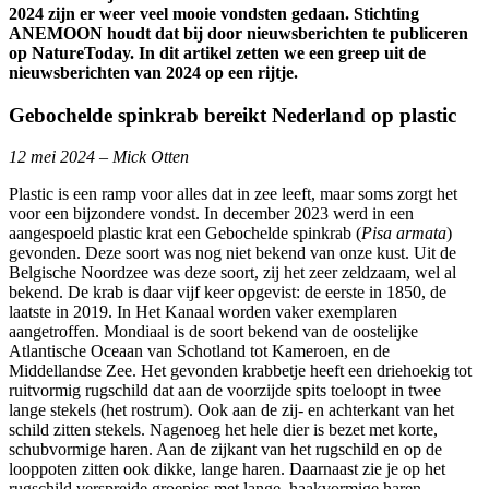
2024 zijn er weer veel mooie vondsten gedaan. Stichting
ANEMOON houdt dat bij door nieuwsberichten te publiceren
op NatureToday. In dit artikel zetten we een greep uit de
nieuwsberichten van 2024 op een rijtje.
Gebochelde spinkrab bereikt Nederland op plastic
12 mei 2024 – Mick Otten
Plastic is een ramp voor alles dat in zee leeft, maar soms zorgt het
voor een bijzondere vondst. In december 2023 werd in een
aangespoeld plastic krat een Gebochelde spinkrab (
Pisa armata
)
gevonden. Deze soort was nog niet bekend van onze kust. Uit de
Belgische Noordzee was deze soort, zij het zeer zeldzaam, wel al
bekend. De krab is daar vijf keer opgevist: de eerste in 1850, de
laatste in 2019. In Het Kanaal worden vaker exemplaren
aangetroffen. Mondiaal is de soort bekend van de oostelijke
Atlantische Oceaan van Schotland tot Kameroen, en de
Middellandse Zee. Het gevonden krabbetje heeft een driehoekig tot
ruitvormig rugschild dat aan de voorzijde spits toeloopt in twee
lange stekels (het rostrum). Ook aan de zij- en achterkant van het
schild zitten stekels. Nagenoeg het hele dier is bezet met korte,
schubvormige haren. Aan de zijkant van het rugschild en op de
looppoten zitten ook dikke, lange haren. Daarnaast zie je op het
rugschild verspreide groepjes met lange, haakvormige haren