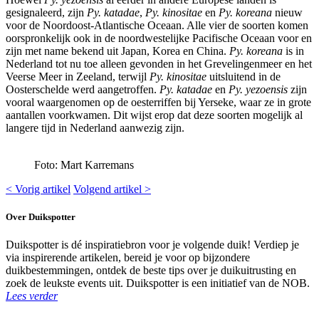
gesignaleerd, zijn
Py. katadae
,
Py. kinositae
en
Py. koreana
nieuw
voor de Noordoost-Atlantische Oceaan. Alle vier de soorten komen
oorspronkelijk ook in de noordwestelijke Pacifische Oceaan voor en
zijn met name bekend uit Japan, Korea en China.
Py. koreana
is in
Nederland tot nu toe alleen gevonden in het Grevelingenmeer en het
Veerse Meer in Zeeland, terwijl
Py. kinositae
uitsluitend in de
Oosterschelde werd aangetroffen.
Py. katadae
en
Py. yezoensis
zijn
vooral waargenomen op de oesterriffen bij Yerseke, waar ze in grote
aantallen voorkwamen. Dit wijst erop dat deze soorten mogelijk al
langere tijd in Nederland aanwezig zijn.
Foto: Mart Karremans
< Vorig artikel
Volgend artikel >
Over Duikspotter
Duikspotter is dé inspiratiebron voor je volgende duik! Verdiep je
via inspirerende artikelen, bereid je voor op bijzondere
duikbestemmingen, ontdek de beste tips over je duikuitrusting en
zoek de leukste events uit. Duikspotter is een initiatief van de NOB.
Lees verder