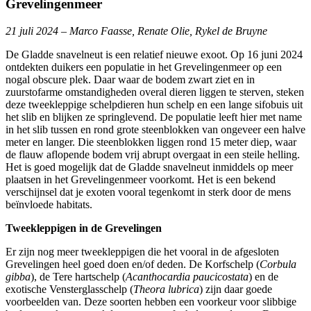
Grevelingenmeer
21 juli 2024 – Marco Faasse, Renate Olie, Rykel de Bruyne
De Gladde snavelneut is een relatief nieuwe exoot. Op 16 juni 2024
ontdekten duikers een populatie in het Grevelingenmeer op een
nogal obscure plek. Daar waar de bodem zwart ziet en in
zuurstofarme omstandigheden overal dieren liggen te sterven, steken
deze tweekleppige schelpdieren hun schelp en een lange sifobuis uit
het slib en blijken ze springlevend. De populatie leeft hier met name
in het slib tussen en rond grote steenblokken van ongeveer een halve
meter en langer. Die steenblokken liggen rond 15 meter diep, waar
de flauw aflopende bodem vrij abrupt overgaat in een steile helling.
Het is goed mogelijk dat de Gladde snavelneut inmiddels op meer
plaatsen in het Grevelingenmeer voorkomt. Het is een bekend
verschijnsel dat je exoten vooral tegenkomt in sterk door de mens
beïnvloede habitats.
Tweekleppigen in de Grevelingen
Er zijn nog meer tweekleppigen die het vooral in de afgesloten
Grevelingen heel goed doen en/of deden. De Korfschelp (
Corbula
gibba
), de Tere hartschelp (
Acanthocardia paucicostata
) en de
exotische Vensterglasschelp (
Theora lubrica
) zijn daar goede
voorbeelden van. Deze soorten hebben een voorkeur voor slibbige