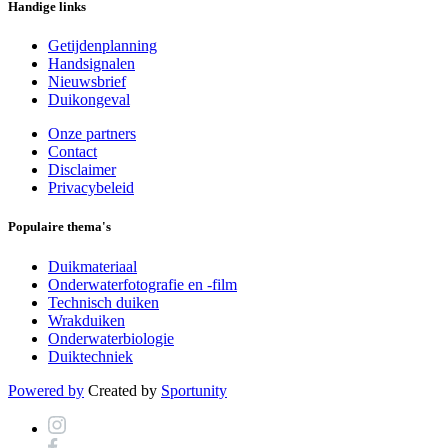
Handige links
Getijdenplanning
Handsignalen
Nieuwsbrief
Duikongeval
Onze partners
Contact
Disclaimer
Privacybeleid
Populaire thema's
Duikmateriaal
Onderwaterfotografie en -film
Technisch duiken
Wrakduiken
Onderwaterbiologie
Duiktechniek
Powered by
Created by
Sportunity