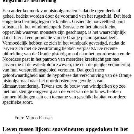
Rugschild als bescherming
Een ander kenmerk van pistoolgarnalen is dat de ogen deels of
geheel bedekt worden door de voorrand van het rugschild. Dat biedt
enige bescherming tegen de knallen. Gezien de hoeveelheid hard
substraat in het windmolenpark Borssele en het uiterst kleine
oppervlak waarvan monsters zijn geschraapt, is het waarschijnlijk
dat er hier al een populatie van de Oranje pistoolgarnaal leeft.
Vermoedelijk hebben ze zich in het windpark gevestigd, nadat de
larven zich met de zeestroming hebben verplaatst. De recente
uitbreiding van de Oranje pistoolgarnaal naar het noordoosten en de
Noordzee past in het patroon van meerdere kreeftachtigen met
larven die in de waterkolom zweven, die een dergelijke verandering
van hun verspreidingsgebied vertonen. Dat geeft meer
geloofwaardigheid aan de hypothese dat verschuiving van de Oranje
pistoolgarnaal naar het noordoosten een gevolg is van
klimaatverandering. Tevens zou de bouw van windparken op zee,
met hun stenige omgeving aan de voet van de turbines, hebben
kunnen bijdragen aan een toename van geschikt habitat voor deze
specifieke soort.
Foto: Marco Faasse
Leven tussen lijken: snavelneuten opgedoken in het