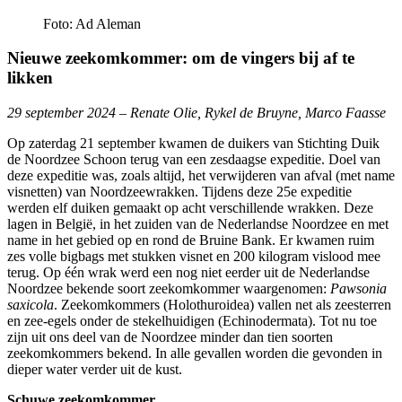
Foto: Ad Aleman
Nieuwe zeekomkommer: om de vingers bij af te
likken
29 september 2024 – Renate Olie, Rykel de Bruyne, Marco Faasse
Op zaterdag 21 september kwamen de duikers van Stichting Duik
de Noordzee Schoon terug van een zesdaagse expeditie. Doel van
deze expeditie was, zoals altijd, het verwijderen van afval (met name
visnetten) van Noordzeewrakken. Tijdens deze 25e expeditie
werden elf duiken gemaakt op acht verschillende wrakken. Deze
lagen in België, in het zuiden van de Nederlandse Noordzee en met
name in het gebied op en rond de Bruine Bank. Er kwamen ruim
zes volle bigbags met stukken visnet en 200 kilogram vislood mee
terug. Op één wrak werd een nog niet eerder uit de Nederlandse
Noordzee bekende soort zeekomkommer waargenomen:
Pawsonia
saxicola
. Zeekomkommers (Holothuroidea) vallen net als zeesterren
en zee-egels onder de stekelhuidigen (Echinodermata). Tot nu toe
zijn uit ons deel van de Noordzee minder dan tien soorten
zeekomkommers bekend. In alle gevallen worden die gevonden in
dieper water verder uit de kust.
Schuwe zeekomkommer