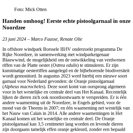
Foto: Mick Otten
Handen omhoog! Eerste echte pistoolgarnaal in onze
Noordzee
23 juni 2024 – Marco Faasse, Renate Olie
In offshore windpark Borssele III/IV onderzoekt programma De
Rijke Noordzee, in samenwerking met windparkeigenaar
Blauwwind, de mogelijkheid om de ontwikkeling van verdwenen
riffen van de Platte oester (
Ostrea edulis
) te stimuleren. Er zijn
kunstmatige oesterriffen aangelegd en de bijbehorende biodiversiteit
wordt gemonitord. In augustus 2023 werd hierbij een nieuwe soort
garnaal voor Nederland gevonden: de Oranje pistoolgarnaal
(
Alpheus macrocheles
). Deze soort komt van oorsprong algemeen
voor in het westelijke en centrale deel van Het Kanaal. Recentelijk
lijken de dieren zich ook noordoostwaarts te verspreiden. Er is één
andere waarneming uit de Noordzee, in Engels gebied, voor de
mond van de Theems in 2007; en één waarneming net westelijk van
het Nauw van Calais in 2014. Alle andere waarnemingen in Het
Kanaal komen uit het westelijke en centrale deel. De Oranje
pistoolgarnaal kan 3,5 centimeter lang worden en levende dieren
zijn doorgaans tamelijk effen oranje gekleurd, zonder een bepaald