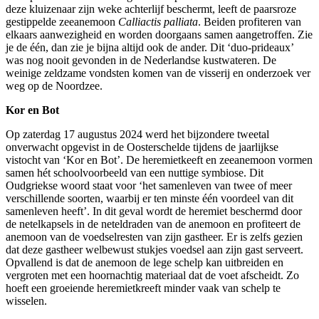
deze kluizenaar zijn weke achterlijf beschermt, leeft de paarsroze
gestippelde zeeanemoon
Calliactis palliata
. Beiden profiteren van
elkaars aanwezigheid en worden doorgaans samen aangetroffen. Zie
je de één, dan zie je bijna altijd ook de ander. Dit ‘duo-prideaux’
was nog nooit gevonden in de Nederlandse kustwateren. De
weinige zeldzame vondsten komen van de visserij en onderzoek ver
weg op de Noordzee.
Kor en Bot
Op zaterdag 17 augustus 2024 werd het bijzondere tweetal
onverwacht opgevist in de Oosterschelde tijdens de jaarlijkse
vistocht van ‘Kor en Bot’. De heremietkeeft en zeeanemoon vormen
samen hét schoolvoorbeeld van een nuttige symbiose. Dit
Oudgriekse woord staat voor ‘het samenleven van twee of meer
verschillende soorten, waarbij er ten minste één voordeel van dit
samenleven heeft’. In dit geval wordt de heremiet beschermd door
de netelkapsels in de neteldraden van de anemoon en profiteert de
anemoon van de voedselresten van zijn gastheer. Er is zelfs gezien
dat deze gastheer welbewust stukjes voedsel aan zijn gast serveert.
Opvallend is dat de anemoon de lege schelp kan uitbreiden en
vergroten met een hoornachtig materiaal dat de voet afscheidt. Zo
hoeft een groeiende heremietkreeft minder vaak van schelp te
wisselen.