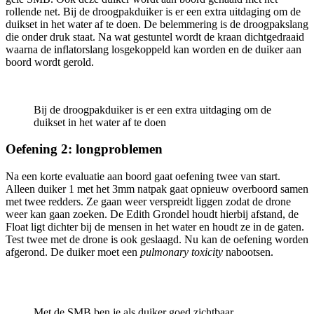
rollende net. Bij de droogpakduiker is er een extra uitdaging om de
duikset in het water af te doen. De belemmering is de droogpakslang
die onder druk staat. Na wat gestuntel wordt de kraan dichtgedraaid
waarna de inflatorslang losgekoppeld kan worden en de duiker aan
boord wordt gerold.
Bij de droogpakduiker is er een extra uitdaging om de
duikset in het water af te doen
Oefening 2: longproblemen
Na een korte evaluatie aan boord gaat oefening twee van start.
Alleen duiker 1 met het 3mm natpak gaat opnieuw overboord samen
met twee redders. Ze gaan weer verspreidt liggen zodat de drone
weer kan gaan zoeken. De Edith Grondel houdt hierbij afstand, de
Float ligt dichter bij de mensen in het water en houdt ze in de gaten.
Test twee met de drone is ook geslaagd. Nu kan de oefening worden
afgerond. De duiker moet een
pulmonary toxicity
nabootsen.
Met de SMB ben je als duiker goed zichtbaar