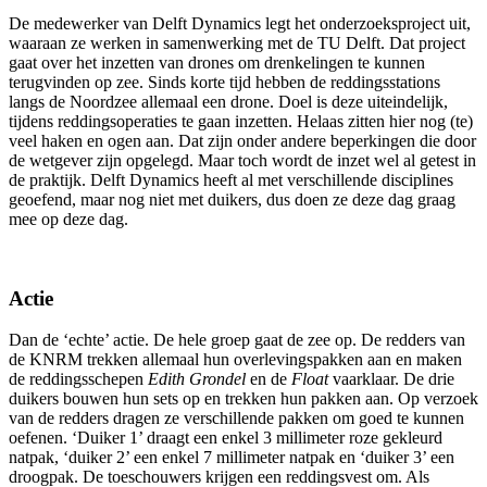
De medewerker van Delft Dynamics legt het onderzoeksproject uit,
waaraan ze werken in samenwerking met de TU Delft. Dat project
gaat over het inzetten van drones om drenkelingen te kunnen
terugvinden op zee. Sinds korte tijd hebben de reddingsstations
langs de Noordzee allemaal een drone. Doel is deze uiteindelijk,
tijdens reddingsoperaties te gaan inzetten. Helaas zitten hier nog (te)
veel haken en ogen aan. Dat zijn onder andere beperkingen die door
de wetgever zijn opgelegd. Maar toch wordt de inzet wel al getest in
de praktijk. Delft Dynamics heeft al met verschillende disciplines
geoefend, maar nog niet met duikers, dus doen ze deze dag graag
mee op deze dag.
Actie
Dan de ‘echte’ actie. De hele groep gaat de zee op. De redders van
de KNRM trekken allemaal hun overlevingspakken aan en maken
de reddingsschepen
Edith Grondel
en de
Float
vaarklaar. De drie
duikers bouwen hun sets op en trekken hun pakken aan. Op verzoek
van de redders dragen ze verschillende pakken om goed te kunnen
oefenen. ‘Duiker 1’ draagt een enkel 3 millimeter roze gekleurd
natpak, ‘duiker 2’ een enkel 7 millimeter natpak en ‘duiker 3’ een
droogpak. De toeschouwers krijgen een reddingsvest om. Als