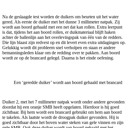
Na de geslaagde test worden de duikers om beurten uit het water
gered. Als eerste de duiker met het dunne 3 millimeter natpak. Zij
wordt aan boord gehaald met een net dat kan rollen. Extra leerpunt
is dat, tijdens het aan boord rollen, er duikmateriaal blijft haken
achter de ballenlijn aan het overlevingspak van één van de redders.
Die lijn blaast zijn redvest op en dit levert even extra uitdagingen op.
Gelukkig wordt dit probleem snel verholpen en staan er andere
bemanningsleden klaar om de redding over te pakken. Aan boord
wordt ze op de brancard gelegd. Daarna is het einde oefening.
Een ‘geredde duiker’ wordt aan boord gehaald met brancard
Duiker 2, met het 7 millimeter natpak wordt onder andere gevonden
doordat hij een oranje SMB heeft opgelaten. Hierdoor is hij goed
zichtbaar. Bij hem wordt een brancard gebruikt om hem aan boord
te takelen. Als laatste wordt de droogpak duiker gevonden. Hij is
goed zichtbaar door het boven water steken van gele vinnen en zijn
gele SMB. Ook deze duiker wordt aan boord gehaald met het