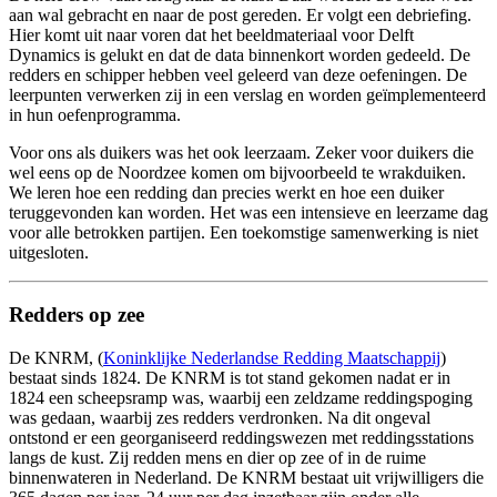
aan wal gebracht en naar de post gereden. Er volgt een debriefing.
Hier komt uit naar voren dat het beeldmateriaal voor Delft
Dynamics is gelukt en dat de data binnenkort worden gedeeld. De
redders en schipper hebben veel geleerd van deze oefeningen. De
leerpunten verwerken zij in een verslag en worden geïmplementeerd
in hun oefenprogramma.
Voor ons als duikers was het ook leerzaam. Zeker voor duikers die
wel eens op de Noordzee komen om bijvoorbeeld te wrakduiken.
We leren hoe een redding dan precies werkt en hoe een duiker
teruggevonden kan worden. Het was een intensieve en leerzame dag
voor alle betrokken partijen. Een toekomstige samenwerking is niet
uitgesloten.
Redders op zee
De KNRM, (
Koninklijke Nederlandse Redding Maatschappij
)
bestaat sinds 1824. De KNRM is tot stand gekomen nadat er in
1824 een scheepsramp was, waarbij een zeldzame reddingspoging
was gedaan, waarbij zes redders verdronken. Na dit ongeval
ontstond er een georganiseerd reddingswezen met reddingsstations
langs de kust. Zij redden mens en dier op zee of in de ruime
binnenwateren in Nederland. De KNRM bestaat uit vrijwilligers die