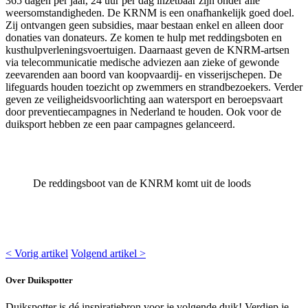
365 dagen per jaar, 24 uur per dag inzetbaar zijn onder alle
weersomstandigheden. De KRNM is een onafhankelijk goed doel.
Zij ontvangen geen subsidies, maar bestaan enkel en alleen door
donaties van donateurs. Ze komen te hulp met reddingsboten en
kusthulpverleningsvoertuigen. Daarnaast geven de KNRM-artsen
via telecommunicatie medische adviezen aan zieke of gewonde
zeevarenden aan boord van koopvaardij- en visserijschepen. De
lifeguards houden toezicht op zwemmers en strandbezoekers. Verder
geven ze veiligheidsvoorlichting aan watersport en beroepsvaart
door preventiecampagnes in Nederland te houden. Ook voor de
duiksport hebben ze een paar campagnes gelanceerd.
De reddingsboot van de KNRM komt uit de loods
< Vorig artikel
Volgend artikel >
Over Duikspotter
Duikspotter is dé inspiratiebron voor je volgende duik! Verdiep je