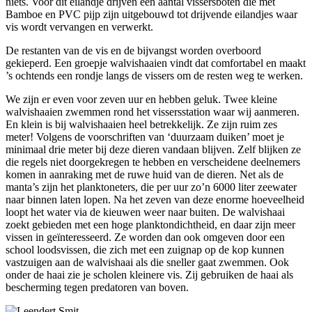
niets. Voor dit eilandje drijven een aantal vissersboten die met
Bamboe en PVC pijp zijn uitgebouwd tot drijvende eilandjes waar
vis wordt vervangen en verwerkt.
De restanten van de vis en de bijvangst worden overboord
gekieperd. Een groepje walvishaaien vindt dat comfortabel en maakt
’s ochtends een rondje langs de vissers om de resten weg te werken.
We zijn er even voor zeven uur en hebben geluk. Twee kleine
walvishaaien zwemmen rond het vissersstation waar wij aanmeren.
En klein is bij walvishaaien heel betrekkelijk. Ze zijn ruim zes
meter! Volgens de voorschriften van ‘duurzaam duiken’ moet je
minimaal drie meter bij deze dieren vandaan blijven. Zelf blijken ze
die regels niet doorgekregen te hebben en verscheidene deelnemers
komen in aanraking met de ruwe huid van de dieren. Net als de
manta’s zijn het planktoneters, die per uur zo’n 6000 liter zeewater
naar binnen laten lopen. Na het zeven van deze enorme hoeveelheid
loopt het water via de kieuwen weer naar buiten. De walvishaai
zoekt gebieden met een hoge planktondichtheid, en daar zijn meer
vissen in geïnteresseerd. Ze worden dan ook omgeven door een
school loodsvissen, die zich met een zuignap op de kop kunnen
vastzuigen aan de walvishaai als die sneller gaat zwemmen. Ook
onder de haai zie je scholen kleinere vis. Zij gebruiken de haai als
bescherming tegen predatoren van boven.