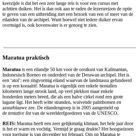
keerzijde is dat het een zeer lange reis is voor een cursus met
achttien duiken. Het is dan ook aan te raden de lezersreizen de optie
te geven van een uitbreiding met een bezoek van een of meer van de
eilanden van de archipel. Want hoewel niet iedere duiker ervan
overtuigd is, ook bovenwater is er genoeg te zien.
______________________________________________________
Maratua praktisch
Maratua
is een eilandje 50 km voor de oostkust van Kalimantan,
Indonesisch Borneo en onderdeel van de Derawan archipel. Het is
een ‘atol’: een ringvormig eiland waarvan de landmassa gefundeerd
is op een koraalrif. Maratua is eigenlijk een enkele tientallen
kilometers lange strook land, op veel plekken maar enkele
honderden meters breed, die als een halve cirkel rond een grote
lagune ligt. Het heeft witte stranden, wuivende palmbomen en
azuurblauwe zee. De eilandengroep is in 2005 aangemeld op
de
tentative list
van de werelderfgoederen van de UNESCO.
REIS:
Maratua heeft een zeer gelijkmatig klimaat, het hele jaar door
is het er warm en vochtig. Vermijd je graag drukte? Het hoogseizoen
voor toerisme is van december tot februari. Om op Maratua te