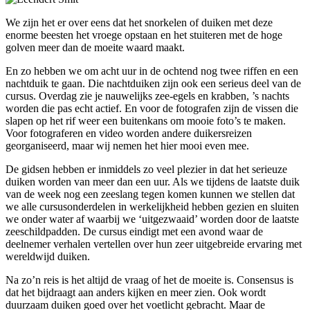
We zijn het er over eens dat het snorkelen of duiken met deze
enorme beesten het vroege opstaan en het stuiteren met de hoge
golven meer dan de moeite waard maakt.
En zo hebben we om acht uur in de ochtend nog twee riffen en een
nachtduik te gaan. Die nachtduiken zijn ook een serieus deel van de
cursus. Overdag zie je nauwelijks zee-egels en krabben, ’s nachts
worden die pas echt actief. En voor de fotografen zijn de vissen die
slapen op het rif weer een buitenkans om mooie foto’s te maken.
Voor fotograferen en video worden andere duikersreizen
georganiseerd, maar wij nemen het hier mooi even mee.
De gidsen hebben er inmiddels zo veel plezier in dat het serieuze
duiken worden van meer dan een uur. Als we tijdens de laatste duik
van de week nog een zeeslang tegen komen kunnen we stellen dat
we alle cursusonderdelen in werkelijkheid hebben gezien en sluiten
we onder water af waarbij we ‘uitgezwaaid’ worden door de laatste
zeeschildpadden. De cursus eindigt met een avond waar de
deelnemer verhalen vertellen over hun zeer uitgebreide ervaring met
wereldwijd duiken.
Na zo’n reis is het altijd de vraag of het de moeite is. Consensus is
dat het bijdraagt aan anders kijken en meer zien. Ook wordt
duurzaam duiken goed over het voetlicht gebracht. Maar de