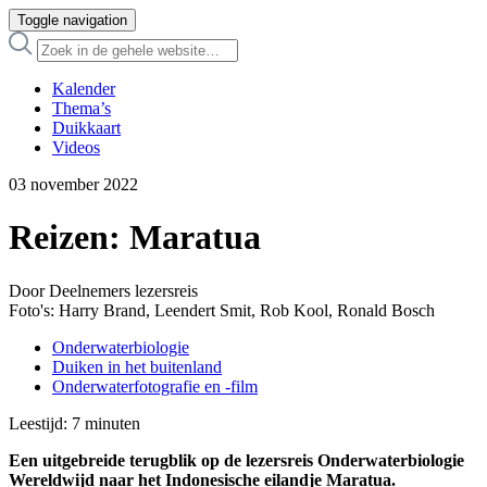
Toggle navigation
Kalender
Thema’s
Duikkaart
Videos
03 november 2022
Reizen: Maratua
Door Deelnemers lezersreis
Foto's: Harry Brand, Leendert Smit, Rob Kool, Ronald Bosch
Onderwaterbiologie
Duiken in het buitenland
Onderwaterfotografie en -film
Leestijd:
7
minuten
Een uitgebreide terugblik op de lezersreis Onderwaterbiologie
Wereldwijd naar het Indonesische eilandje Maratua.