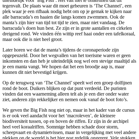
uiteindelijk voor ‘Big Fish’. Het valt niet te ontkennen dat dit
tegenvalt. De plaats waar dit moet gebeuren is ‘The Channel’, een
plek waar je een rifhaak nodig hebt om op je gemak te kijken naar
alle barracuda’s en haaien die langs komen zwemmen. Ook de
manta’s zijn hier van tijd tot tijd te zien, maar niet vandaag. De
barracuda’s doen hun best. Ze zijn er in grote aantallen en cirkelen
dreigend rond. We vinden één wittip reef haai onder een tafelkoraal,
maar ook die is niet heel groot.
Later horen we dat de manta’s tijdens de coronaperiode zijn
opgepeuzeld. Door het wegvallen van het toerisme waren er geen
inkomsten en dan heb je uiteindelijk nog wel een stevige maaltijd als
je een manta vangt. We hopen dat het een broodje aap is, maar
kunnen dit niet bevestigd krijgen.
Op de terugweg van ‘The Channel’ speelt wel een groep dolfijnen
rond de boot. Duikers blijken op dat punt verdeeld. De puristen
vinden dat een waarneming alleen telt als je een dier onder water
ziet, anderen zijn rekkelijker en nemen ook vanaf de boot foto’s.
We geven the Big Fish nog niet op, maar in het kader van de cursus
is er ook veel aandacht voor het ‘macroleven’, de kleinere
biodiversiteit tussen, op en boven de riffen. Er zijn in de archipel
heel veel koraalriffen. Sommige hebben schade door storm,
scheepvaart en dynamietvissen, maar in vergelijking met veel andere
plekken op de wereld is het hier nog redelijk ongerept. Vele stukken