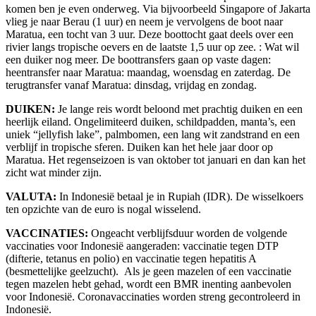
komen ben je even onderweg. Via bijvoorbeeld Singapore of Jakarta
vlieg je naar Berau (1 uur) en neem je vervolgens de boot naar
Maratua, een tocht van 3 uur. Deze boottocht gaat deels over een
rivier langs tropische oevers en de laatste 1,5 uur op zee. : Wat wil
een duiker nog meer. De boottransfers gaan op vaste dagen:
heentransfer naar Maratua: maandag, woensdag en zaterdag. De
terugtransfer vanaf Maratua: dinsdag, vrijdag en zondag.
DUIKEN:
Je lange reis wordt beloond met prachtig duiken en een
heerlijk eiland. Ongelimiteerd duiken, schildpadden, manta’s, een
uniek “jellyfish lake”, palmbomen, een lang wit zandstrand en een
verblijf in tropische sferen. Duiken kan het hele jaar door op
Maratua. Het regenseizoen is van oktober tot januari en dan kan het
zicht wat minder zijn.
VALUTA:
In Indonesië betaal je in Rupiah (IDR). De wisselkoers
ten opzichte van de euro is nogal wisselend.
VACCINATIES:
Ongeacht verblijfsduur worden de volgende
vaccinaties voor Indonesië aangeraden: vaccinatie tegen DTP
(difterie, tetanus en polio) en vaccinatie tegen hepatitis A
(besmettelijke geelzucht). Als je geen mazelen of een vaccinatie
tegen mazelen hebt gehad, wordt een BMR inenting aanbevolen
voor Indonesië. Coronavaccinaties worden streng gecontroleerd in
Indonesië.