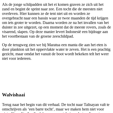
Als de jonge schilpadden uit het ei komen graven ze zich uit het
zand en begint de sprint naar zee. Een tocht die de meesten niet
overleven. Hier kunnen ze de tent niet uit en worden ze
overgebracht naar een bassin waar ze twee maanden de tijd krijgen
om iets groter te worden. Daarna worden ze na het invallen van het
duister in zee uitgezet, op een moment dat de meeste rovers, zoals de
visarend, slapen. Op deze manier levert Indonesië een bijdrage aan
het voortbestaan van de groene zeeschildpad.
Op de terugweg zien we bij Maratua een manta die aan het eten is
door plankton uit het oppervlakte water te zeven. Het is een prachtig
gezicht, maar omdat het vanuit de boot wordt bekeken telt het weer
niet voor iedereen.
Walvishaai
Terug naar het begin van dit verhaal. De tocht naar Talisayan valt te
omschrijven als ‘een barre tocht’, maar we maken hem niet voor