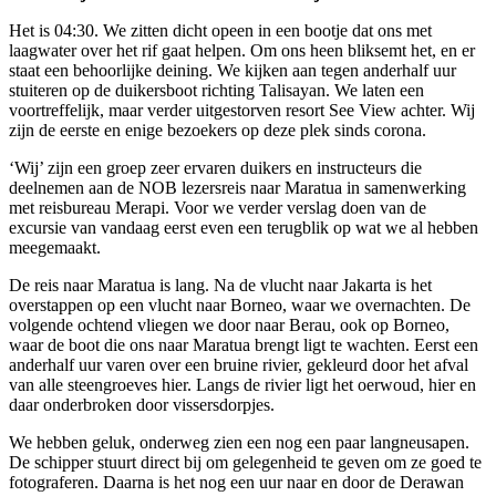
Het is 04:30. We zitten dicht opeen in een bootje dat ons met
laagwater over het rif gaat helpen. Om ons heen bliksemt het, en er
staat een behoorlijke deining. We kijken aan tegen anderhalf uur
stuiteren op de duikersboot richting Talisayan. We laten een
voortreffelijk, maar verder uitgestorven resort See View achter. Wij
zijn de eerste en enige bezoekers op deze plek sinds corona.
‘Wij’ zijn een groep zeer ervaren duikers en instructeurs die
deelnemen aan de NOB lezersreis naar Maratua in samenwerking
met reisbureau Merapi. Voor we verder verslag doen van de
excursie van vandaag eerst even een terugblik op wat we al hebben
meegemaakt.
De reis naar Maratua is lang. Na de vlucht naar Jakarta is het
overstappen op een vlucht naar Borneo, waar we overnachten. De
volgende ochtend vliegen we door naar Berau, ook op Borneo,
waar de boot die ons naar Maratua brengt ligt te wachten. Eerst een
anderhalf uur varen over een bruine rivier, gekleurd door het afval
van alle steengroeves hier. Langs de rivier ligt het oerwoud, hier en
daar onderbroken door vissersdorpjes.
We hebben geluk, onderweg zien een nog een paar langneusapen.
De schipper stuurt direct bij om gelegenheid te geven om ze goed te
fotograferen. Daarna is het nog een uur naar en door de Derawan