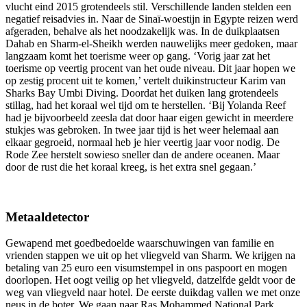
vlucht eind 2015 grotendeels stil. Verschillende landen stelden een
negatief reisadvies in. Naar de Sinaï-woestijn in Egypte reizen werd
afgeraden, behalve als het noodzakelijk was. In de duikplaatsen
Dahab en Sharm-el-Sheikh werden nauwelijks meer gedoken, maar
langzaam komt het toerisme weer op gang. ‘Vorig jaar zat het
toerisme op veertig procent van het oude niveau. Dit jaar hopen we
op zestig procent uit te komen,’ vertelt duikinstructeur Karim van
Sharks Bay Umbi Diving. Doordat het duiken lang grotendeels
stillag, had het koraal wel tijd om te herstellen. ‘Bij Yolanda Reef
had je bijvoorbeeld zeesla dat door haar eigen gewicht in meerdere
stukjes was gebroken. In twee jaar tijd is het weer helemaal aan
elkaar gegroeid, normaal heb je hier veertig jaar voor nodig. De
Rode Zee herstelt sowieso sneller dan de andere oceanen. Maar
door de rust die het koraal kreeg, is het extra snel gegaan.’
Metaaldetector
Gewapend met goedbedoelde waarschuwingen van familie en
vrienden stappen we uit op het vliegveld van Sharm. We krijgen na
betaling van 25 euro een visumstempel in ons paspoort en mogen
doorlopen. Het oogt veilig op het vliegveld, datzelfde geldt voor de
weg van vliegveld naar hotel. De eerste duikdag vallen we met onze
neus in de boter. We gaan naar Ras Mohammed National Park,