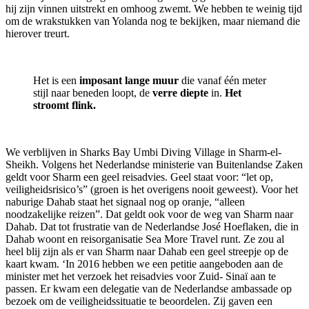
hij zijn vinnen uitstrekt en omhoog zwemt. We hebben te weinig tijd
om de wrakstukken van Yolanda nog te bekijken, maar niemand die
hierover treurt.
Het is een
imposant lange muur
die vanaf één meter
stijl naar beneden loopt, de
verre diepte
in.
Het
stroomt flink.
We verblijven in Sharks Bay Umbi Diving Village in Sharm-el-
Sheikh. Volgens het Nederlandse ministerie van Buitenlandse Zaken
geldt voor Sharm een geel reisadvies. Geel staat voor: “let op,
veiligheidsrisico’s” (groen is het overigens nooit geweest). Voor het
naburige Dahab staat het signaal nog op oranje, “alleen
noodzakelijke reizen”. Dat geldt ook voor de weg van Sharm naar
Dahab. Dat tot frustratie van de Nederlandse José Hoeflaken, die in
Dahab woont en reisorganisatie Sea More Travel runt. Ze zou al
heel blij zijn als er van Sharm naar Dahab een geel streepje op de
kaart kwam. ‘In 2016 hebben we een petitie aangeboden aan de
minister met het verzoek het reisadvies voor Zuid- Sinaï aan te
passen. Er kwam een delegatie van de Nederlandse ambassade op
bezoek om de veiligheidssituatie te beoordelen. Zij gaven een