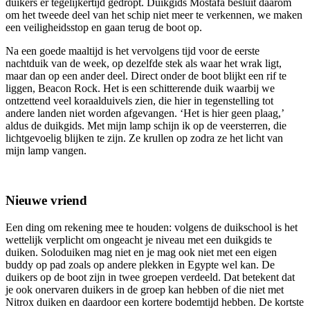
duikers er tegelijkertijd gedropt. Duikgids Mostafa besluit daarom
om het tweede deel van het schip niet meer te verkennen, we maken
een veiligheidsstop en gaan terug de boot op.
Na een goede maaltijd is het vervolgens tijd voor de eerste
nachtduik van de week, op dezelfde stek als waar het wrak ligt,
maar dan op een ander deel. Direct onder de boot blijkt een rif te
liggen, Beacon Rock. Het is een schitterende duik waarbij we
ontzettend veel koraalduivels zien, die hier in tegenstelling tot
andere landen niet worden afgevangen. ‘Het is hier geen plaag,’
aldus de duikgids. Met mijn lamp schijn ik op de veersterren, die
lichtgevoelig blijken te zijn. Ze krullen op zodra ze het licht van
mijn lamp vangen.
Nieuwe vriend
Een ding om rekening mee te houden: volgens de duikschool is het
wettelijk verplicht om ongeacht je niveau met een duikgids te
duiken. Soloduiken mag niet en je mag ook niet met een eigen
buddy op pad zoals op andere plekken in Egypte wel kan. De
duikers op de boot zijn in twee groepen verdeeld. Dat betekent dat
je ook onervaren duikers in de groep kan hebben of die niet met
Nitrox duiken en daardoor een kortere bodemtijd hebben. De kortste