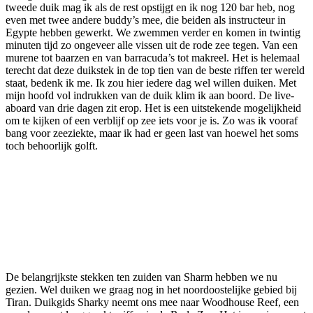
tweede duik mag ik als de rest opstijgt en ik nog 120 bar heb, nog
even met twee andere buddy’s mee, die beiden als instructeur in
Egypte hebben gewerkt. We zwemmen verder en komen in twintig
minuten tijd zo ongeveer alle vissen uit de rode zee tegen. Van een
murene tot baarzen en van barracuda’s tot makreel. Het is helemaal
terecht dat deze duikstek in de top tien van de beste riffen ter wereld
staat, bedenk ik me. Ik zou hier iedere dag wel willen duiken. Met
mijn hoofd vol indrukken van de duik klim ik aan boord. De live-
aboard van drie dagen zit erop. Het is een uitstekende mogelijkheid
om te kijken of een verblijf op zee iets voor je is. Zo was ik vooraf
bang voor zeeziekte, maar ik had er geen last van hoewel het soms
toch behoorlijk golft.
De belangrijkste stekken ten zuiden van Sharm hebben we nu
gezien. Wel duiken we graag nog in het noordoostelijke gebied bij
Tiran. Duikgids Sharky neemt ons mee naar Woodhouse Reef, een