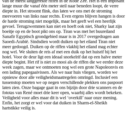
van de meest langgerekte riffen in de Rode Zee. Het is een imposant
lange muur die vanaf één meter steil naar beneden loopt, de verre
diepte in. Het stroomt flink, dus laten we ons met de stroming
meevoeren van links naar rechts. Even ergens blijven hangen is door
de harde stroming niet mogelijk, maar het geeft wel een heerlijk
gevoel. Terugzwemmen kan niet en hoeft ook niet, Sharky laat zijn
boeitje op en de boot pikt ons op. Tiran was met het buureiland
Sanafir Egyptisch grondgebied maar is in 2017 overgedragen aan
Saoedi-Arabië. Sindsdien wordt duiken op het eiland Tiran niet
meer gedoogd. Duiken op de riffen vlakbij het eiland mag echter
nog wel. We sluiten de reis af met een duik op het huisrif bij het
hotel. Voor de deur ligt een ideaal snorkelrif dat op een halve meter
diepte begint. Het rif is niet zo mooi als de riffen die we eerder deze
week zagen, maar we ontmoeten nog wel een grote Napoleonvis en
een lading papegaaivissen. Als we naar huis vliegen, worden we
opnieuw door alle veiligheidsmaatregelen omringd. Inclusief een
tussenstop moeten we op negen verschillende plekken ons paspoort
laten zien. Onze bagage gaat in ons bijzijn door drie scanners en de
fototas van René moet drie keer open, waarbij alles wordt bekeken.
Veiligheid voor alles maar dit is wel ‘overkill’ naar onze mening.
Enfin, het zorgt er wel voor dat duiken in Sharm-el-Sheikh
hartstikke veilig is.