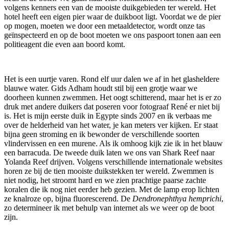
volgens kenners een van de mooiste duikgebieden ter wereld. Het
hotel heeft een eigen pier waar de duikboot ligt. Voordat we de pier
op mogen, moeten we door een metaaldetector, wordt onze tas
geïnspecteerd en op de boot moeten we ons paspoort tonen aan een
politieagent die even aan boord komt.
Het is een uurtje varen. Rond elf uur dalen we af in het glasheldere
blauwe water. Gids Adham houdt stil bij een grotje waar we
doorheen kunnen zwemmen. Het oogt schitterend, maar het is er zo
druk met andere duikers dat poseren voor fotograaf René er niet bij
is. Het is mijn eerste duik in Egypte sinds 2007 en ik verbaas me
over de helderheid van het water, je kan meters ver kijken. Er staat
bijna geen stroming en ik bewonder de verschillende soorten
vlindervissen en een murene. Als ik omhoog kijk zie ik in het blauw
een barracuda. De tweede duik laten we ons van Shark Reef naar
Yolanda Reef drijven. Volgens verschillende internationale websites
horen ze bij de tien mooiste duikstekken ter wereld. Zwemmen is
niet nodig, het stroomt hard en we zien prachtige paarse zachte
koralen die ik nog niet eerder heb gezien. Met de lamp erop lichten
ze knalroze op, bijna fluorescerend. De
Dendronephthya hemprichi
,
zo determineer ik met behulp van internet als we weer op de boot
zijn.