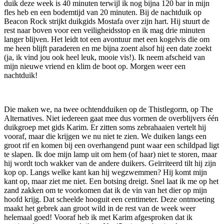
duik deze week is 40 minuten terwijl ik nog bijna 120 bar in mijn
fles heb en een bodemtijd van 20 minuten. Bij de nachtduik op
Beacon Rock strijkt duikgids Mostafa over zijn hart. Hij stuurt de
rest naar boven voor een veiligheidsstop en ik mag drie minuten
langer blijven. Het leidt tot een avontuur met een kogelvis die om
me heen blijft paraderen en me bijna zoent alsof hij een date zoekt
(ja, ik vind jou ook heel leuk, mooie vis!). Ik neem afscheid van
mijn nieuwe vriend en klim de boot op. Morgen weer een
nachtduik!
Die maken we, na twee ochtendduiken op de Thistlegorm, op The
Alternatives. Niet iedereen gaat mee dus vormen de overblijvers één
duikgroep met gids Karim. Er zitten soms zebrahaaien vertelt hij
vooraf, maar die krijgen we nu niet te zien. We duiken langs een
groot rif en komen bij een overhangend punt waar een schildpad ligt
te slapen. Ik doe mijn lamp uit om hem (of haar) niet te storen, maar
hij wordt toch wakker van de andere duikers. Geïrriteerd tilt hij zijn
kop op. Langs welke kant kan hij wegzwemmen? Hij komt mijn
kant op, maar ziet me niet. Een botsing dreigt. Snel laat ik me op het
zand zakken om te voorkomen dat ik de vin van het dier op mijn
hoofd krijg. Dat scheelde hooguit een centimeter. Deze ontmoeting
maakt het gebrek aan groot wild in de rest van de week weer
helemaal goed! Vooraf heb ik met Karim afgesproken dat ik