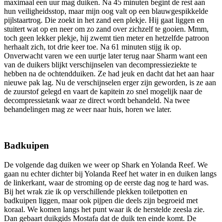
maximaal een uur mag duiken. Na 45 minuten begint de rest aan
hun veiligheidsstop, maar mijn oog valt op een blauwgespikkelde
pijlstaartrog. Die zoekt in het zand een plekje. Hij gaat liggen en
stuitert wat op en neer om zo zand over zichzelf te gooien. Mmm,
toch geen lekker plekje, hij zwemt tien meter en hetzelfde patroon
herhaalt zich, tot drie keer toe. Na 61 minuten stijg ik op.
Onverwacht varen we een uurtje later terug naar Sharm want een
van de duikers blijkt verschijnselen van decompressieziekte te
hebben na de ochtendduiken. Ze had jeuk en dacht dat het aan haar
nieuwe pak lag. Nu de verschijnselen erger zijn geworden, is ze aan
de zuurstof gelegd en vaart de kapitein zo snel mogelijk naar de
decompressietank waar ze direct wordt behandeld. Na twee
behandelingen mag ze weer naar huis, horen we later.
Badkuipen
De volgende dag duiken we weer op Shark en Yolanda Reef. We
gaan nu echter dichter bij Yolanda Reef het water in en duiken langs
de linkerkant, waar de stroming op de eerste dag nog te hard was.
Bij het wrak zie ik op verschillende plekken toiletpotten en
badkuipen liggen, maar ook pijpen die deels zijn begroeid met
koraal. We komen langs het punt waar ik de herstelde zeesla zie.
Dan gebaart duikgids Mostafa dat de duik ten einde komt. De