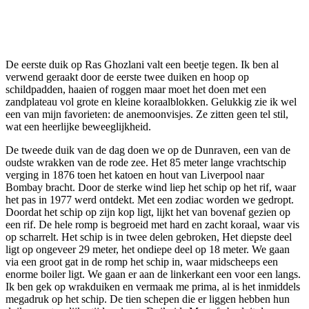
De eerste duik op Ras Ghozlani valt een beetje tegen. Ik ben al
verwend geraakt door de eerste twee duiken en hoop op
schildpadden, haaien of roggen maar moet het doen met een
zandplateau vol grote en kleine koraalblokken. Gelukkig zie ik wel
een van mijn favorieten: de anemoonvisjes. Ze zitten geen tel stil,
wat een heerlijke beweeglijkheid.
De tweede duik van de dag doen we op de Dunraven, een van de
oudste wrakken van de rode zee. Het 85 meter lange vrachtschip
verging in 1876 toen het katoen en hout van Liverpool naar
Bombay bracht. Door de sterke wind liep het schip op het rif, waar
het pas in 1977 werd ontdekt. Met een zodiac worden we gedropt.
Doordat het schip op zijn kop ligt, lijkt het van bovenaf gezien op
een rif. De hele romp is begroeid met hard en zacht koraal, waar vis
op scharrelt. Het schip is in twee delen gebroken, Het diepste deel
ligt op ongeveer 29 meter, het ondiepe deel op 18 meter. We gaan
via een groot gat in de romp het schip in, waar midscheeps een
enorme boiler ligt. We gaan er aan de linkerkant een voor een langs.
Ik ben gek op wrakduiken en vermaak me prima, al is het inmiddels
megadruk op het schip. De tien schepen die er liggen hebben hun