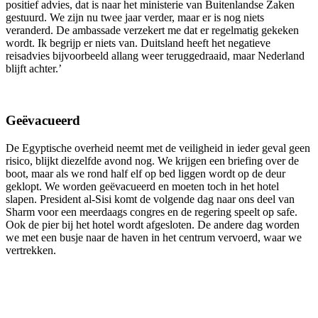
positief advies, dat is naar het ministerie van Buitenlandse Zaken
gestuurd. We zijn nu twee jaar verder, maar er is nog niets
veranderd. De ambassade verzekert me dat er regelmatig gekeken
wordt. Ik begrijp er niets van. Duitsland heeft het negatieve
reisadvies bijvoorbeeld allang weer teruggedraaid, maar Nederland
blijft achter.’
Geëvacueerd
De Egyptische overheid neemt met de veiligheid in ieder geval geen
risico, blijkt diezelfde avond nog. We krijgen een briefing over de
boot, maar als we rond half elf op bed liggen wordt op de deur
geklopt. We worden geëvacueerd en moeten toch in het hotel
slapen. President al-Sisi komt de volgende dag naar ons deel van
Sharm voor een meerdaags congres en de regering speelt op safe.
Ook de pier bij het hotel wordt afgesloten. De andere dag worden
we met een busje naar de haven in het centrum vervoerd, waar we
vertrekken.