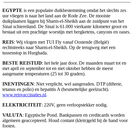
_____________________________________________________
EGYPTE
is een populaire duikbestemming omdat het slechts zes
uur vliegen is naar het land aan de Rode Zee. De mooiste
duikplaatsen liggen bij Sharm-el-Sheikh aan de zuidpunt van het
Sinaï schiereiland. De Sinaï is 61.000 vierkante kilometer groot en
bestaat uit een prachtige woestijn met bergketens, canyons en oases.
REIS
: Wij vlogen met TUI Fly vanaf Oostende (België)
rechtstreeks naar Sharm-el-Sheikh. Op de terugweg met een
tussenstop in Hurghada.
BESTE REISTIJD
: het hele jaar door. De maanden maart tot en
met april en september tot en met oktober hebben de meest
aangename temperaturen (25 tot 30 graden).
INENTINGEN
: Niet verplicht, wel aangeraden. DTP (difterie,
tetanus en polio) en hepatitis A (besmettelijke geelzucht).
www.reisvaccinaties.nl
.
ELEKTRICITEIT
: 220V, geen verloopstekker nodig.
VALUTA
: Egyptische Pond. Bankpassen en creditcards worden
algemeen geaccepteerd. Houd contant (klein)geld bij de hand voor
fooien.