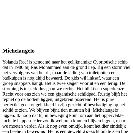
Michelangelo
Yolanda Reef is genoemd naar het gelijknamige Cypriotische schip
dat in 1980 bij Ras Mohammed aan de grond liep. Bij een storm viel
het vervolgens van het rif, maar de lading van toiletpotten en
badkuipen is nog altijd bewaard. De gids wil linksaf, waar een
groep snappers hangt. Het is twee slagen vooruit en een terug. De
stroming is te sterk dus gaan we rechts. Het blijkt een superkeuze.
Recht voor ons zien we een gigantische schildpad. Rustig blijft het
reptiel op de bodem liggen, uitgebreid poserend. Het is pure
perfectie, geen ongelijkheid in zijn gezicht of beschadiging op het
schild te zien. We blijven bijna tien minuten bij ‘Michelangelo’
liggen. Ik hoop dat hij in beweging komt om aan het oppervlakte
lucht te happen. Hier zou ik wel uren kunnen blijven liggen, maar
we moeten verder. Als ik nog even omkijk, komt het dier eindelijk
een beetje in beweging. Het is een geweldig gezicht om te zien hoe