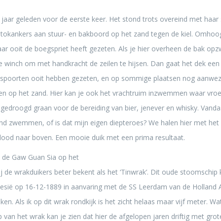
g jaar geleden voor de eerste keer. Het stond trots overeind met haar 
stokankers aan stuur- en bakboord op het zand tegen de kiel. Om
aar ooit de boegspriet heeft gezeten. Als je hier overheen de bak opz
 winch om met handkracht de zeilen te hijsen. Dan gaat het dek een 
ijspoorten ooit hebben gezeten, en op sommige plaatsen nog aanwezig
 op het zand. Hier kan je ook het vrachtruim inzwemmen waar vroeg
gedroogd graan voor de bereiding van bier, jenever en whisky. Vandaa
rond zwemmen, of is dat mijn eigen diepteroes? We halen hier met he
vislood naar boven. Een mooie duik met een prima resultaat.
t de Gaw Guan Sia op het
ij de wrakduikers beter bekent als het ‘Tinwrak’. Dit oude stoomsch
nesië op 16-12-1889 in aanvaring met de SS Leerdam van de Holland A
ken. Als ik op dit wrak rondkijk is het zicht helaas maar vijf meter. W
van het wrak kan je zien dat hier de afgelopen jaren driftig met grote