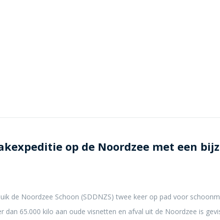
expeditie op de Noordzee met een bijzo
ng Duik de Noordzee Schoon (SDDNZS) twee keer op pad voor schoonm
r dan 65.000 kilo aan oude visnetten en afval uit de Noordzee is gevis