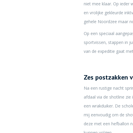
niet mee klaar. Op ieder 
en vrolijke gekleurde ink
gehele Noordzee maar nog
Op een speciaal aangepas
sportvissen, stappen in j
van de expeditie gaat m
Zes postzakken v
Na een rustige nacht spri
afdaal via de shotline zi
een wrakduiker. De schol
mij eenvoudig om de shotl
deze met een hefballon na
kunnen volgen.