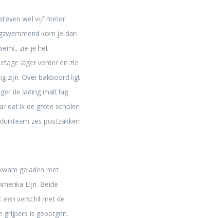
steven wel vijf meter
hoogzwemmend kom je dan
wemt, zie je het
etage lager verder en zie
 zijn. Over bakboord ligt
er de lading malt lag
r dat ik de grote scholen
t duikteam zes postzakken
ip kwam geladen met
merika Lijn. Beide
at een verschil met de
 grijpers is geborgen.