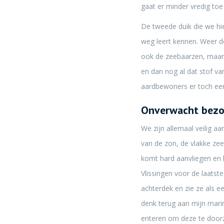
gaat er minder vredig toe
De tweede duik die we hie
weg leert kennen. Weer de
ook de zeebaarzen, maar d
en dan nog al dat stof va
aardbewoners er toch een 
Onverwacht bez
We zijn allemaal veilig a
van de zon, de vlakke ze
komt hard aanvliegen en b
Vlissingen voor de laatst
achterdek en zie ze als e
denk terug aan mijn marin
enteren om deze te door