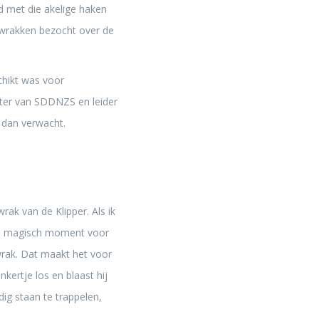
od met die akelige haken
n wrakken bezocht over de
chikt was voor
chter van SDDNZS en leider
 dan verwacht.
ak van de Klipper. Als ik
 een magisch moment voor
wrak. Dat maakt het voor
ertje los en blaast hij
ig staan te trappelen,