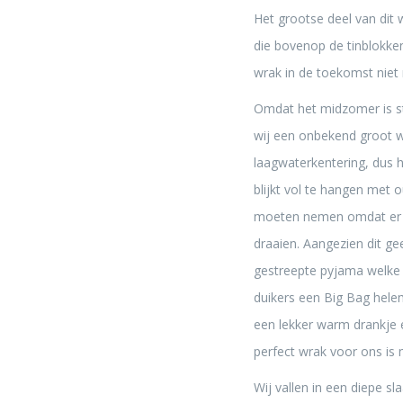
Het grootse deel van dit 
die bovenop de tinblokke
wrak in de toekomst niet
Omdat het midzomer is st
wij een onbekend groot w
laagwaterkentering, dus h
blijkt vol te hangen met
moeten nemen omdat er ove
draaien. Aangezien dit gee
gestreepte pyjama welke 
duikers een Big Bag hele
een lekker warm drankje e
perfect wrak voor ons is
Wij vallen in een diepe s