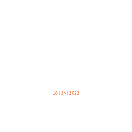
KALENDER
16 JUNI 2022
rugssmokkelaars 
oonmaakduikers o