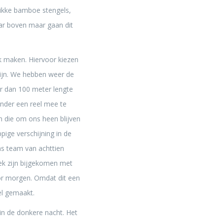
 dikke bamboe stengels,
aar boven maar gaan dit
k maken. Hiervoor kiezen
zijn. We hebben weer de
er dan 100 meter lengte
onder een reel mee te
n die om ons heen blijven
ppige verschijning in de
ns team van achttien
ek zijn bijgekomen met
oor morgen. Omdat dit een
el gemaakt.
 in de donkere nacht. Het