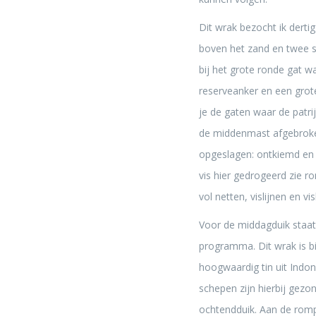
Dit wrak bezocht ik derti
boven het zand en twee 
bij het grote ronde gat w
reserveanker en een grote
je de gaten waar de patr
de middenmast afgebroken
opgeslagen: ontkiemd en 
vis hier gedrogeerd zie 
vol netten, vislijnen en 
Voor de middagduik staa
programma. Dit wrak is b
hoogwaardig tin uit Indo
schepen zijn hierbij gezon
ochtendduik. Aan de romp 