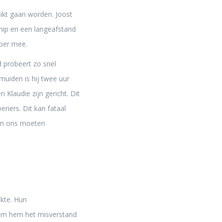
uikt gaan worden. Joost
hip en een langeafstand
oper mee.
 probeert zo snel
muiden is hij twee uur
n Klaudie zijn gericht. Dit
iers. Dit kan fataal
en ons moeten
akte. Hun
n om hem het misverstand