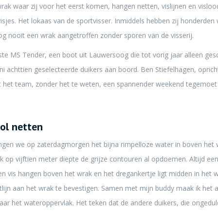
wrak waar zij voor het eerst komen, hangen netten, vislijnen en vislo
tvisjes. Het lokaas van de sportvisser. Inmiddels hebben zij honderde
 nooit een wrak aangetroffen zonder sporen van de visserij.
te MS Tender, een boot uit Lauwersoog die tot vorig jaar alleen ges
uni achttien geselecteerde duikers aan boord. Ben Stiefelhagen, opri
et het team, zonder het te weten, een spannender weekend tegemoet
ol netten
ngen we op zaterdagmorgen het bijna rimpelloze water in boven het wr
e ik op vijftien meter diepte de grijze contouren al opdoemen. Altijd
en vis hangen boven het wrak en het dregankertje ligt midden in het 
ijn aan het wrak te bevestigen. Samen met mijn buddy maak ik het ank
ar het wateroppervlak. Het teken dat de andere duikers, die ongeduld