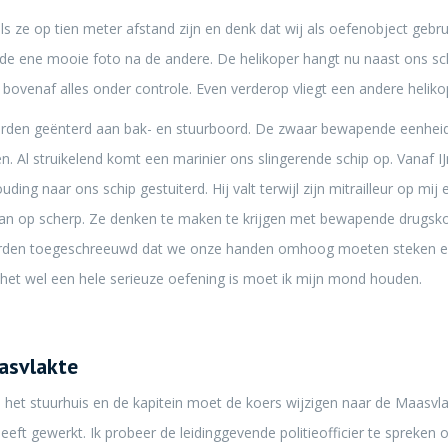
ls ze op tien meter afstand zijn en denk dat wij als oefenobject gebr
 de ene mooie foto na de andere. De helikoper hangt nu naast ons sc
bovenaf alles onder controle. Even verderop vliegt een andere helik
orden geënterd aan bak- en stuurboord. De zwaar bewapende eenheid
. Al struikelend komt een marinier ons slingerende schip op. Vanaf IJ
ing naar ons schip gestuiterd. Hij valt terwijl zijn mitrailleur op mij e
an op scherp. Ze denken te maken te krijgen met bewapende drugskoer
orden toegeschreeuwd dat we onze handen omhoog moeten steken 
 het wel een hele serieuze oefening is moet ik mijn mond houden.
asvlakte
 het stuurhuis en de kapitein moet de koers wijzigen naar de Maasvl
eft gewerkt. Ik probeer de leidinggevende politieofficier te spreke