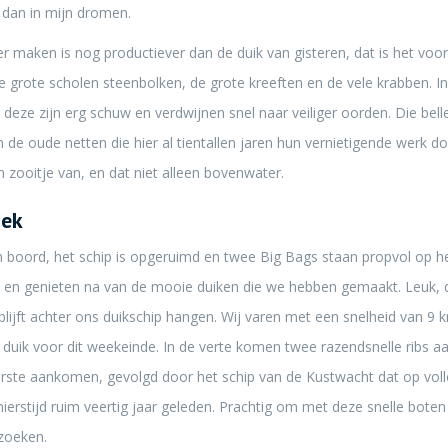
 dan in mijn dromen.
r maken is nog productiever dan de duik van gisteren, dat is het voor
 grote scholen steenbolken, de grote kreeften en de vele krabben. In
eze zijn erg schuw en verdwijnen snel naar veiliger oorden. Die bel
n de oude netten die hier al tientallen jaren hun vernietigende werk 
zooitje van, en dat niet alleen bovenwater.
oek
an boord, het schip is opgeruimd en twee Big Bags staan propvol op 
e en genieten na van de mooie duiken die we hebben gemaakt. Leuk, 
lijft achter ons duikschip hangen. Wij varen met een snelheid van 9 k
e duik voor dit weekeinde. In de verte komen twee razendsnelle ribs aa
erste aankomen, gevolgd door het schip van de Kustwacht dat op volle
ierstijd ruim veertig jaar geleden. Prachtig om met deze snelle boten
zoeken.