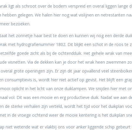
wrak ligt als schroot over de bodem verspreid en overal liggen lange
n hebben gelegen. We halen hier nog wat vislijnen en netrestanten n
 meer bezoeken.
aat het zonnetje haar best te doen en kunnen wij nog een derde dui
rak met hydrografienummer 1802. Dit blijkt een schot in de roos te 
etzelfde goede zicht als bij de ochtendduik. Het gehele wrak van me
 oude visnetten. Via de dekken kan je door het wrak heen zwemmen z
ral grote openingen zijn. Er zijn dit jaar opvallend veel steenbolke
n consumptievis is, wordt hier niet actief op gevist. Het blijft een gra
mooi oplicht in het licht van onze duiklampen. We snijden hier met o
maal vol. Dit was een mooie en erg productieve duik. Nadat we aan d
n de sterke verhalen zijn verteld, wordt het tijd voor het duikplan v
 met in de vroege ochtend weer de mooie kentering is het duikplan sn
laap niet wetende wat er vlakbij ons voor anker liggende schip gebeurt