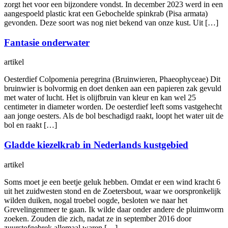
zorgt het voor een bijzondere vondst. In december 2023 werd in een
aangespoeld plastic krat een Gebochelde spinkrab (Pisa armata)
gevonden. Deze soort was nog niet bekend van onze kust. Uit […]
Fantasie onderwater
artikel
Oesterdief Colpomenia peregrina (Bruinwieren, Phaeophyceae) Dit
bruinwier is bolvormig en doet denken aan een papieren zak gevuld
met water of lucht. Het is olijfbruin van kleur en kan wel 25
centimeter in diameter worden. De oesterdief leeft soms vastgehecht
aan jonge oesters. Als de bol beschadigd raakt, loopt het water uit de
bol en raakt […]
Gladde kiezelkrab in Nederlands kustgebied
artikel
Soms moet je een beetje geluk hebben. Omdat er een wind kracht 6
uit het zuidwesten stond en de Zoetersbout, waar we oorspronkelijk
wilden duiken, nogal troebel oogde, besloten we naar het
Grevelingenmeer te gaan. Ik wilde daar onder andere de pluimworm
zoeken. Zouden die zich, nadat ze in september 2016 door
zuurstofgebrek allemaal waren […]