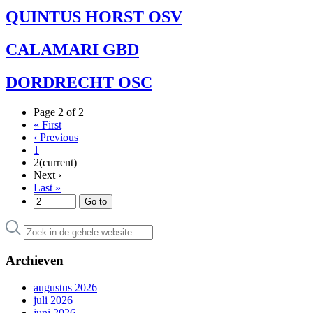
QUINTUS HORST OSV
CALAMARI GBD
DORDRECHT OSC
Page 2 of 2
«
First
‹
Previous
1
2
(current)
Next
›
Last
»
Archieven
augustus 2026
juli 2026
juni 2026