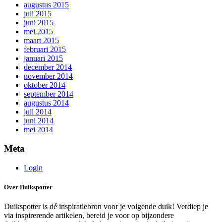
augustus 2015
juli 2015
juni 2015
mei 2015
maart 2015
februari 2015
januari 2015
december 2014
november 2014
oktober 2014
september 2014
augustus 2014
juli 2014
juni 2014
mei 2014
Meta
Login
Over Duikspotter
Duikspotter is dé inspiratiebron voor je volgende duik! Verdiep je
via inspirerende artikelen, bereid je voor op bijzondere