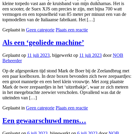
kleine torpedo vast aan de kruisband van mijn duikharnas. Het is
een scooter, de Suex XJS om precies te zijn, met bijna 700 watt
vermogen en een topsnelheid van 85 meter per minuut een van de
topmodellen van de Italiaanse fabrikant. Het […]
Geplaatst in
Geen categorie
Plaats een reactie
Als een ‘geoliede machine’
Geplaatst op
11 juli 2023
, bijgewerkt op
11 juli 2023
door
NOB
Beheerder
Op de afgesproken tijd stond Mark de Boer bij de Zeelandbrug met
een paar koelboxen. In deze boxen bevonden zich twee zeepaardjes:
een groot mannetje en een heel klein vrouwtje. Met zorg plaatste
Mark de twee zeepaardjes in het ‘uitzetbakje’, waar ze zich meteen
in het meegebrachte zeewier verscholen. Opvallend was dat de
uiteinden van […]
Geplaatst in
Geen categorie
Plaats een reactie
Een gewaarschuwd mens…
Geplaatst op
6 juli 2023
, bijgewerkt op
6 juli 2023
door
NOB