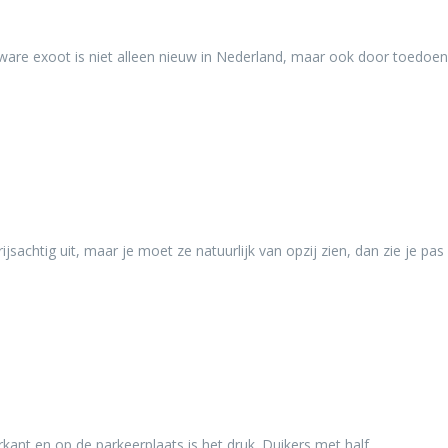
 ware exoot is niet alleen nieuw in Nederland, maar ook door toedoen
jsachtig uit, maar je moet ze natuurlijk van opzij zien, dan zie je pas
ant en op de parkeerplaats is het druk. Duikers met half