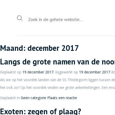
Maand:
december 2017
Langs de grote namen van de noo
Geplaatst op
19 december 2017
, bijgewerkt op
19 december 2017
d
Als we op het voordek landen van de SS Thistlegorm liggen tussen de 
het ook zo? Op het voordek vinden we grote ankerkettingen. Een erv
Geplaatst in
Geen categorie
Plaats een reactie
Exoten: zegen of plaag?