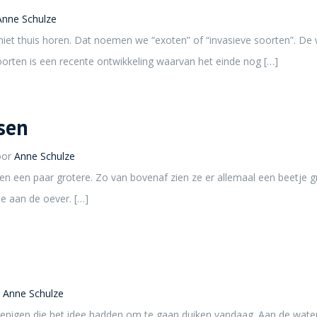
Anne Schulze
 niet thuis horen. Dat noemen we “exoten” of “invasieve soorten”. De
rten is een recente ontwikkeling waarvan het einde nog […]
sen
oor
Anne Schulze
 en een paar grotere. Zo van bovenaf zien ze er allemaal een beetje gri
je aan de oever. […]
r
Anne Schulze
enigen die het idee hadden om te gaan duiken vandaag. Aan de waterk