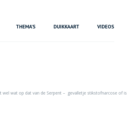
THEMA’S
DUIKKAART
VIDEOS
t wel wat op dat van de Serpent – gevalletje stikstofnarcose of is