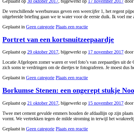
Geplaatst op
30 oktober 2017
, bijgewerkt op
17 november 2017
doo
De verschillende weerbureaus geven een weercijfer 1, het regent pi
uitgebreide briefing gaan we te water voor de eerste duik. Ik voel m
Geplaatst in
Geen categorie
Plaats een reactie
Portret van een kortsnuitzeepaardje
Geplaatst op
29 oktober 2017
, bijgewerkt op
17 november 2017
doo
Locatie Afgelopen zomer waren er veel foto’s van zeepaardjes uit de Oos
zich soms te verdringen om de diertjes te fotograferen. Je moest dus 
Geplaatst in
Geen categorie
Plaats een reactie
Borkumse Stenen: een ongerept stukje No
Geplaatst op
21 oktober 2017
, bijgewerkt op
15 november 2017
doo
Twee met cement gevulde emmers houden de afdaallijn op zijn plaats 
vormt. We vertrekken tegen de milde stroming in terwijl het wrakreel
Geplaatst in
Geen categorie
Plaats een reactie