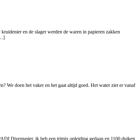
de kruidenier en de slager werden de waren in papieren zakken
[…]
n? We doen het vaker en het gaat altijd goed. Het water ziet er vanaf
r. PADI Divemaster, ik heb een trimix opleiding gedaan en 1100 duiken