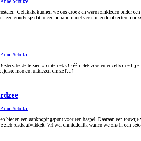
r
Anne Schulze
jpenstelen. Gelukkig kunnen we ons droog en warm omkleden onder een 
e als een goudvisje dat in een aquarium met verschillende objecten ron
r
Anne Schulze
terschelde te zien op internet. Op één plek zouden er zelfs drie bij elk
het juiste moment uitkiezen om ze […]
ordzee
r
Anne Schulze
en bieden een aanknopingspunt voor een haspel. Daaraan een touwtje va
tje zich rustig afwikkelt. Vrijwel onmiddellijk wanen we ons in een be