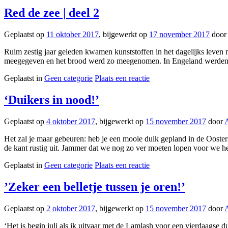
Red de zee | deel 2
Geplaatst op
11 oktober 2017
, bijgewerkt op
17 november 2017
door
Ruim zestig jaar geleden kwamen kunststoffen in het dagelijks leven 
meegegeven en het brood werd zo meegenomen. In Engeland werden de
Geplaatst in
Geen categorie
Plaats een reactie
‘Duikers in nood!’
Geplaatst op
4 oktober 2017
, bijgewerkt op
15 november 2017
door
Het zal je maar gebeuren: heb je een mooie duik gepland in de Oosters
de kant rustig uit. Jammer dat we nog zo ver moeten lopen voor we h
Geplaatst in
Geen categorie
Plaats een reactie
’Zeker een belletje tussen je oren!’
Geplaatst op
2 oktober 2017
, bijgewerkt op
15 november 2017
door
‘Het is begin juli als ik uitvaar met de Lamlash voor een vierdaagse 