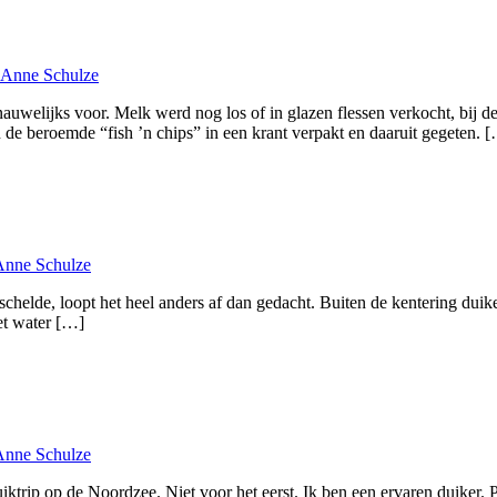
Anne Schulze
nauwelijks voor. Melk werd nog los of in glazen flessen verkocht, bij 
 beroemde “fish ’n chips” in een krant verpakt en daaruit gegeten. 
Anne Schulze
chelde, loopt het heel anders af dan gedacht. Buiten de kentering duike
et water […]
Anne Schulze
duiktrip op de Noordzee. Niet voor het eerst. Ik ben een ervaren duike